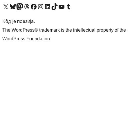
Visit our X (formerly Twitter) account
Посетите наш Bluesky налог
Visit our Mastodon account
Посетите наш налог на Threads-у
Visit our Facebook page
Посетите наш Инстаграм налог
Visit our LinkedIn account
Посетите наш TikTok налог
Visit our YouTube channel
Посетите наш Tumblr налог
Кôд је поезија.
The WordPress® trademark is the intellectual property of the
WordPress Foundation.