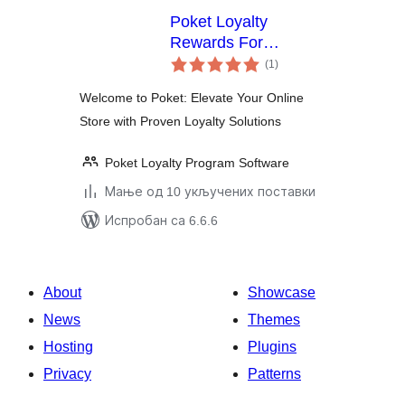
Poket Loyalty
Rewards For
укупних
WooCommerce
(1
)
оцена
Welcome to Poket: Elevate Your Online
Store with Proven Loyalty Solutions
Poket Loyalty Program Software
Мање од 10 укључених поставки
Испробан са 6.6.6
About
Showcase
News
Themes
Hosting
Plugins
Privacy
Patterns