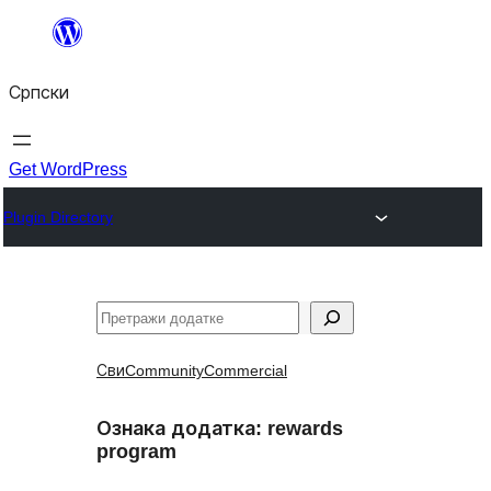
Скочи
на
Српски
садржај
Get WordPress
Plugin Directory
Претрага
Сви
Community
Commercial
Ознака додатка:
rewards
program