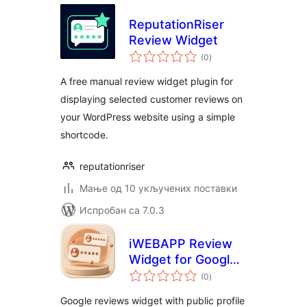
ReputationRiser
Review Widget
укупних
(0
)
оцена
A free manual review widget plugin for
displaying selected customer reviews on
your WordPress website using a simple
shortcode.
reputationriser
Мање од 10 укључених поставки
Испробан са 7.0.3
iWEBAPP Review
Widget for Google
укупних
Reviews
(0
)
оцена
Google reviews widget with public profile