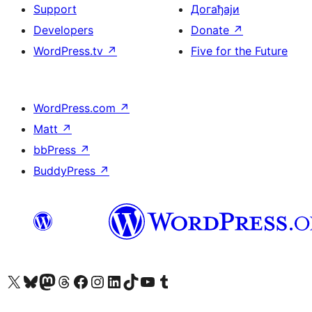
Support
Догађаји
Developers
Donate
↗
WordPress.tv
↗
Five for the Future
WordPress.com
↗
Matt
↗
bbPress
↗
BuddyPress
↗
Visit our X (formerly Twitter) account
Посетите наш Bluesky налог
Visit our Mastodon account
Посетите наш налог на Threads-у
Visit our Facebook page
Посетите наш Инстаграм налог
Visit our LinkedIn account
Посетите наш TikTok налог
Visit our YouTube channel
Посетите наш Tumblr налог