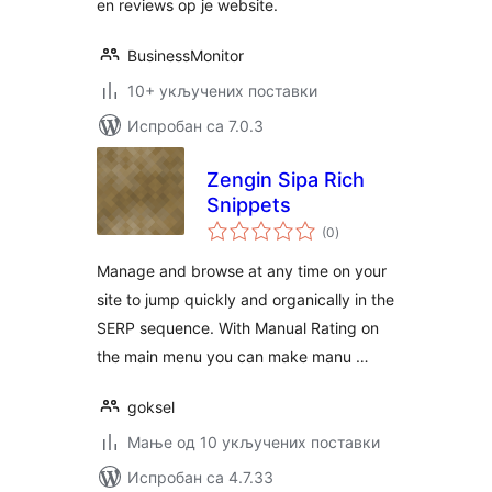
en reviews op je website.
BusinessMonitor
10+ укључених поставки
Испробан са 7.0.3
Zengin Sipa Rich
Snippets
укупних
(0
)
оцена
Manage and browse at any time on your
site to jump quickly and organically in the
SERP sequence. With Manual Rating on
the main menu you can make manu …
goksel
Мање од 10 укључених поставки
Испробан са 4.7.33