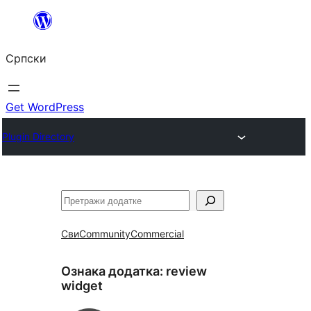
Скочи
на
Српски
садржај
Get WordPress
Plugin Directory
Претрага
Сви
Community
Commercial
Ознака додатка:
review
widget