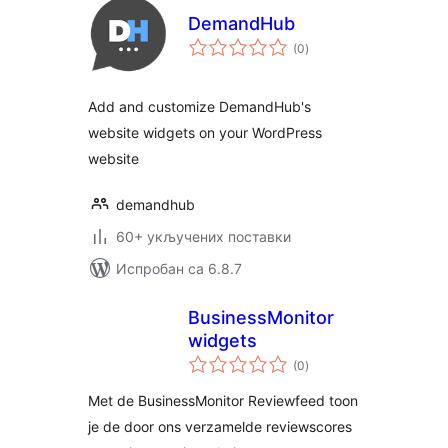
DemandHub
укупних
(0
)
оцена
Add and customize DemandHub's
website widgets on your WordPress
website
demandhub
60+ укључених поставки
Испробан са 6.8.7
BusinessMonitor
widgets
укупних
(0
)
оцена
Met de BusinessMonitor Reviewfeed toon
je de door ons verzamelde reviewscores