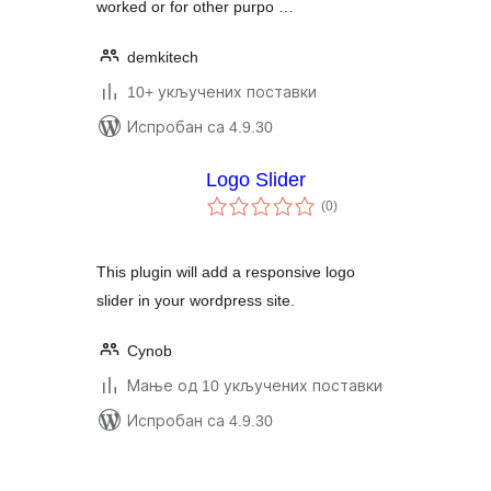
worked or for other purpo …
demkitech
10+ укључених поставки
Испробан са 4.9.30
Logo Slider
укупних
(0
)
оцена
This plugin will add a responsive logo
slider in your wordpress site.
Cynob
Мање од 10 укључених поставки
Испробан са 4.9.30