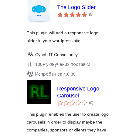
The Logo Slider
укупних
(5
)
оцена
This plugin will add a responsive logo
slider in your wordpress site.
Cynob IT Consultancy
100+ укључених поставки
Испробан са 4.6.30
Responsive Logo
Carousel
укупних
(0
)
оцена
This plugin enables the user to create logo
carousels in order to display maybe the
companies, sponsors or clients they have