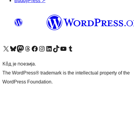
BuddyPress
↗
Visit our X (formerly Twitter) account
Посетите наш Bluesky налог
Visit our Mastodon account
Посетите наш налог на Threads-у
Visit our Facebook page
Посетите наш Инстаграм налог
Visit our LinkedIn account
Посетите наш TikTok налог
Visit our YouTube channel
Посетите наш Tumblr налог
Кôд је поезија.
The WordPress® trademark is the intellectual property of the
WordPress Foundation.