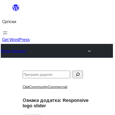
Скочи
на
Српски
садржај
Get WordPress
Plugin Directory
Претрага
Сви
Community
Commercial
Ознака додатка:
Responsive
logo slider