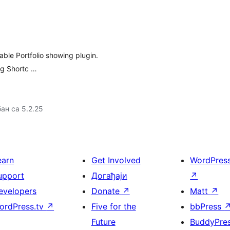
able Portfolio showing plugin.
ng Shortc …
ан са 5.2.25
earn
Get Involved
WordPres
upport
Догађаји
↗
evelopers
Donate
↗
Matt
↗
ordPress.tv
↗
Five for the
bbPress
Future
BuddyPre