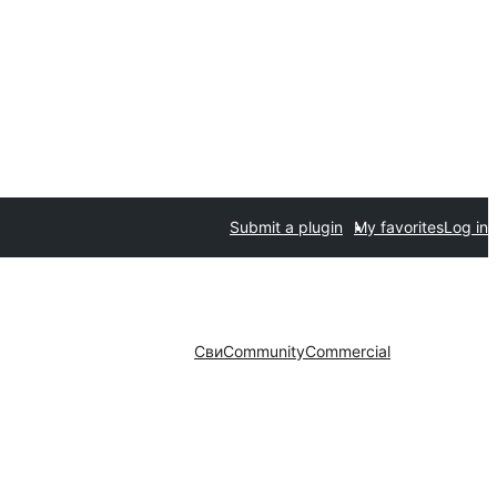
Submit a plugin
My favorites
Log in
Сви
Community
Commercial