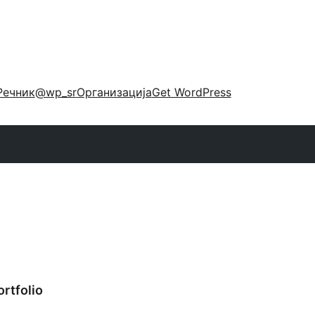
Речник
@wp_sr
Организација
Get WordPress
ortfolio