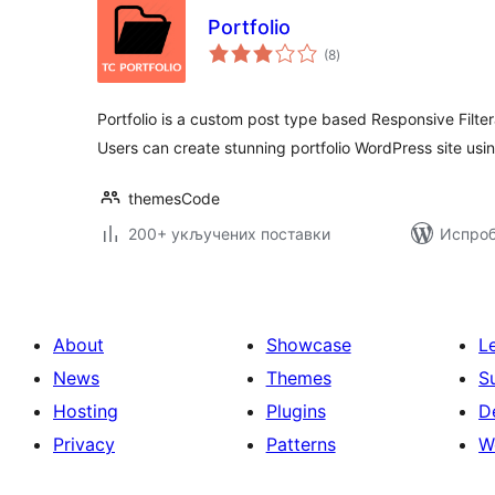
Portfolio
укупних
(8
)
оцена
Portfolio is a custom post type based Responsive Filter
Users can create stunning portfolio WordPress site usi
themesCode
200+ укључених поставки
Испроб
About
Showcase
L
News
Themes
S
Hosting
Plugins
D
Privacy
Patterns
W