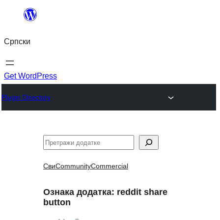
Скочи
на
Српски
садржај
Get WordPress
Plugin Directory
Претрага
Сви
Community
Commercial
Ознака додатка:
reddit share
button