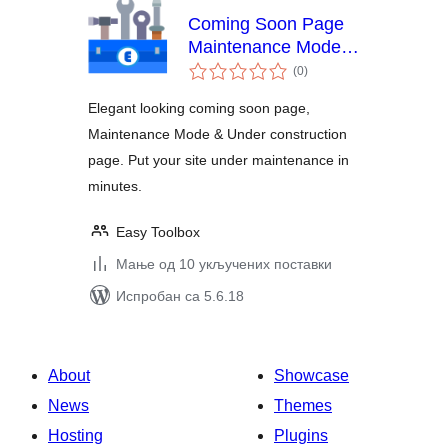
Coming Soon Page
Maintenance Mode
укупних
Under Construction
(0
)
оцена
Page
Elegant looking coming soon page,
Maintenance Mode & Under construction
page. Put your site under maintenance in
minutes.
Easy Toolbox
Мање од 10 укључених поставки
Испробан са 5.6.18
About
Showcase
News
Themes
Hosting
Plugins