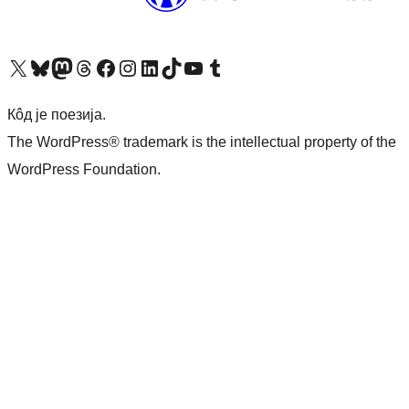
Visit our X (formerly Twitter) account
Посетите наш Bluesky налог
Visit our Mastodon account
Посетите наш налог на Threads-у
Visit our Facebook page
Посетите наш Инстаграм налог
Visit our LinkedIn account
Посетите наш TikTok налог
Visit our YouTube channel
Посетите наш Tumblr налог
Кôд је поезија.
The WordPress® trademark is the intellectual property of the
WordPress Foundation.