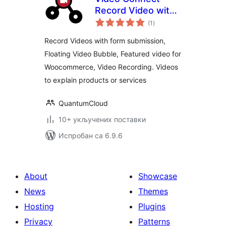
Record Video with
укупних
Form, Featured
(1
)
оцена
Video, Floating
Record Videos with form submission,
Video, Video
Floating Video Bubble, Featured video for
Recording
Woocommerce, Video Recording. Videos
to explain products or services
QuantumCloud
10+ укључених поставки
Испробан са 6.9.6
About
Showcase
News
Themes
Hosting
Plugins
Privacy
Patterns