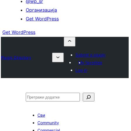
@wp_sr
Организација
Get WordPress
Get WordPress
Submit a plugin
Plugin Directory
My favorites
Log in
Претрага
Сви
Community
Commercial