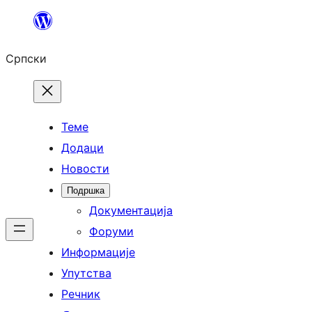
Скочи
на
Српски
садржај
Теме
Додаци
Новости
Подршка
Документација
Форуми
Информације
Упутства
Речник