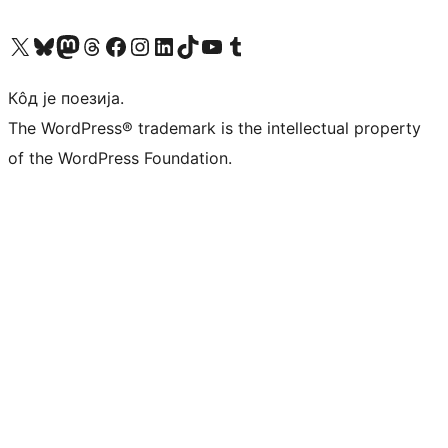
Visit our X (formerly Twitter) account
Посетите наш Bluesky налог
Visit our Mastodon account
Посетите наш налог на Threads-у
Visit our Facebook page
Посетите наш Инстаграм налог
Visit our LinkedIn account
Посетите наш TikTok налог
Visit our YouTube channel
Посетите наш Tumblr налог
Кôд је поезија.
The WordPress® trademark is the intellectual property
of the WordPress Foundation.