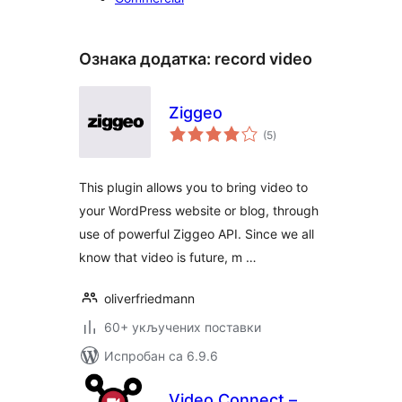
Ознака додатка:
record video
Ziggeo
укупних
(5
)
оцена
This plugin allows you to bring video to
your WordPress website or blog, through
use of powerful Ziggeo API. Since we all
know that video is future, m …
oliverfriedmann
60+ укључених поставки
Испробан са 6.9.6
Video Connect –