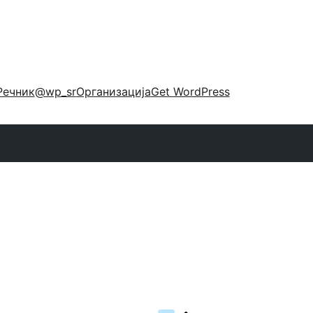
Речник
@wp_sr
Организација
Get WordPress