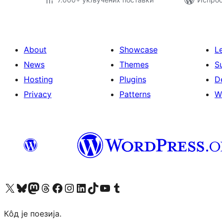
About
Showcase
L
News
Themes
S
Hosting
Plugins
D
Privacy
Patterns
W
Visit our X (formerly Twitter) account
Посетите наш Bluesky налог
Visit our Mastodon account
Посетите наш налог на Threads-у
Visit our Facebook page
Посетите наш Инстаграм налог
Visit our LinkedIn account
Посетите наш TikTok налог
Visit our YouTube channel
Посетите наш Tumblr налог
Кôд је поезија.