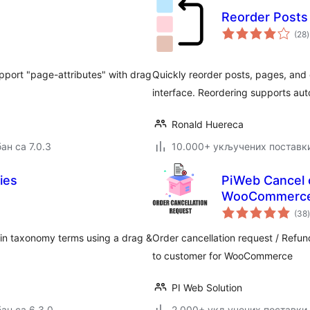
Reorder Posts
(28
)
pport "page-attributes" with drag
Quickly reorder posts, pages, and
interface. Reordering supports au
Ronald Huereca
ан са 7.0.3
10.000+ укључених поставк
ies
PiWeb Cancel o
WooCommerc
(38
)
hin taxonomy terms using a drag &
Order cancellation request / Refun
to customer for WooCommerce
PI Web Solution
ан са 6.3.0
2.000+ укључених поставки