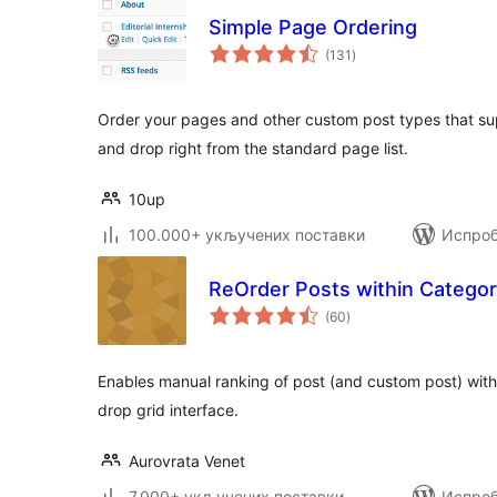
Simple Page Ordering
укупних
(131
)
оцена
Order your pages and other custom post types that su
and drop right from the standard page list.
10up
100.000+ укључених поставки
Испроб
ReOrder Posts within Categor
укупних
(60
)
оцена
Enables manual ranking of post (and custom post) wit
drop grid interface.
Aurovrata Venet
7.000+ укључених поставки
Испроб