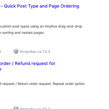
 – Quick Post Type and Page Ordering
укупних
оцена
 custom post types using an intuitive drag-and-drop
to-sorting and nested pages.
и
Испробан са 7.0.3
rder / Refund request for
e
укупних
оцена
d request / Return order request. Repeat order option
Испробан са 7.0.3