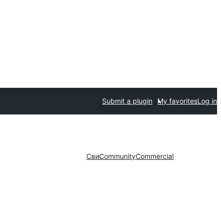
Submit a plugin
My favorites
Log in
Сви
Community
Commercial