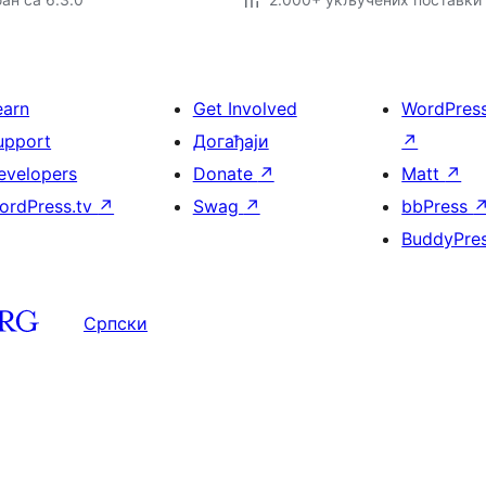
earn
Get Involved
WordPres
upport
Догађаји
↗
evelopers
Donate
↗
Matt
↗
ordPress.tv
↗
Swag
↗
bbPress
BuddyPre
Српски