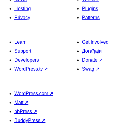
Hosting
Plugins
Privacy
Patterns
Learn
Get Involved
Support
Догађаји
Developers
Donate
↗
WordPress.tv
↗
Swag
↗
WordPress.com
↗
Matt
↗
bbPress
↗
BuddyPress
↗