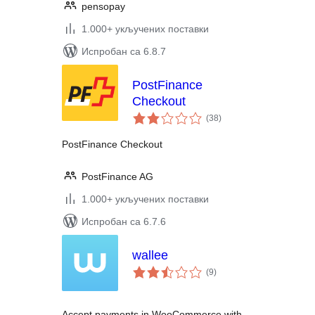
pensopay
1.000+ укључених поставки
Испробан са 6.8.7
PostFinance
Checkout
укупних
(38
)
оцена
PostFinance Checkout
PostFinance AG
1.000+ укључених поставки
Испробан са 6.7.6
wallee
укупних
(9
)
оцена
Accept payments in WooCommerce with