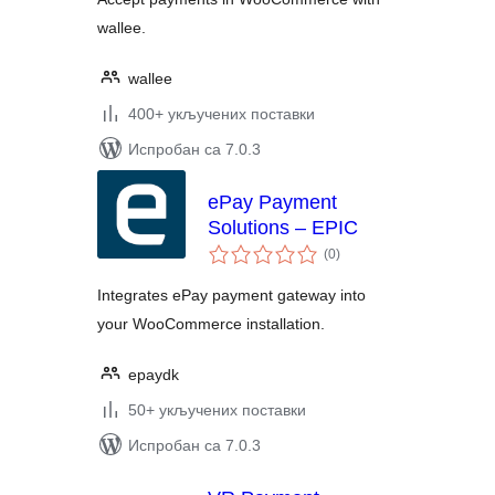
wallee.
wallee
400+ укључених поставки
Испробан са 7.0.3
ePay Payment
Solutions – EPIC
укупних
(0
)
оцена
Integrates ePay payment gateway into
your WooCommerce installation.
epaydk
50+ укључених поставки
Испробан са 7.0.3