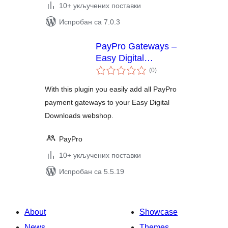
10+ укључених поставки
Испробан са 7.0.3
PayPro Gateways –
Easy Digital
укупних
Downloads
(0
)
оцена
With this plugin you easily add all PayPro
payment gateways to your Easy Digital
Downloads webshop.
PayPro
10+ укључених поставки
Испробан са 5.5.19
About
Showcase
News
Themes