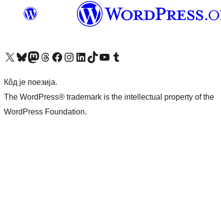
Visit our X (formerly Twitter) account
Посетите наш Bluesky налог
Visit our Mastodon account
Посетите наш налог на Threads-у
Visit our Facebook page
Посетите наш Инстаграм налог
Visit our LinkedIn account
Посетите наш TikTok налог
Visit our YouTube channel
Посетите наш Tumblr налог
Кôд је поезија.
The WordPress® trademark is the intellectual property of the
WordPress Foundation.