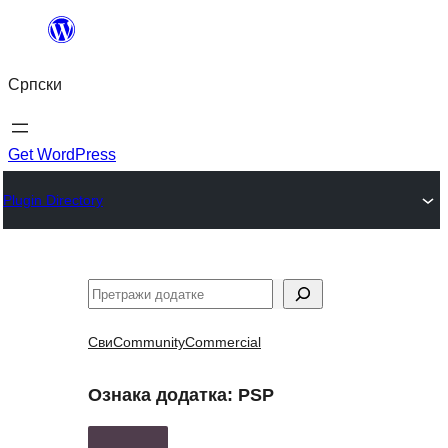
Скочи
на
Српски
садржај
Get WordPress
Plugin Directory
Претрага
Сви
Community
Commercial
Ознака додатка:
PSP