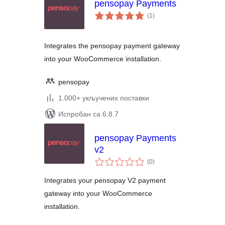
pensopay Payments
укупних
(1
)
оцена
Integrates the pensopay payment gateway
into your WooCommerce installation.
pensopay
1.000+ укључених поставки
Испробан са 6.8.7
pensopay Payments
v2
укупних
(0
)
оцена
Integrates your pensopay V2 payment
gateway into your WooCommerce
installation.