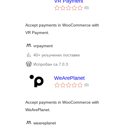
VR Payment
укупних
(0
)
оцена
Accept payments in WooCommerce with
VR Payment.
vrpayment
40+ укључених поставки
Испробан са 7.0.3
WeArePlanet
укупних
(0
)
оцена
Accept payments in WooCommerce with
WeArePlanet.
weareplanet