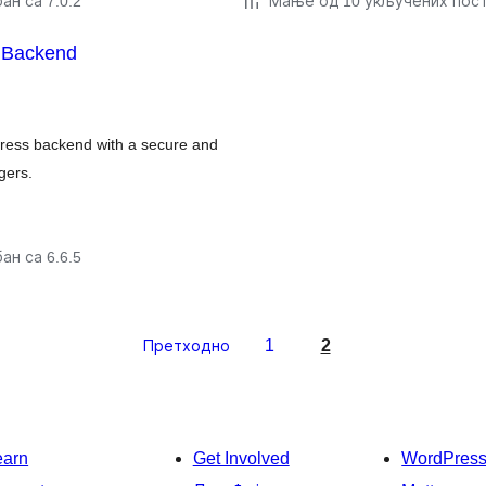
ан са 7.0.2
Мање од 10 укључених пос
t Backend
dPress backend with a secure and
gers.
ан са 6.6.5
1
2
Претходно
earn
Get Involved
WordPres