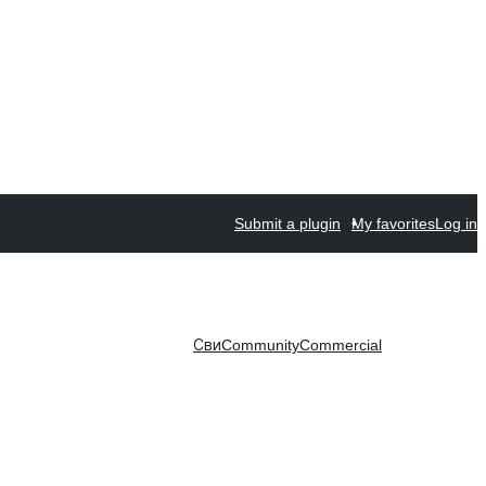
Submit a plugin
My favorites
Log in
Сви
Community
Commercial