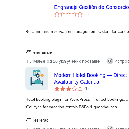
Engranaje Gestión de Consorci
укупних
(0
)
оцена
Reclamo and reservation management system for condom
engranaje
Мање од 10 укључених поставки
Испроб
Modern Hotel Booking — Direct
Availability Calendar
укупних
(1
)
оцена
Hotel booking plugin for WordPress — direct bookings, av
iCal sync for vacation rentals B&Bs & guesthouses.
leslierad