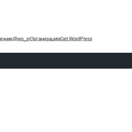
ечник
@wp_sr
Организација
Get WordPress