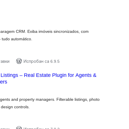
купних
цена
Garagem CRM. Exiba imóveis sincronizados, com
— tudo automático.
тавки
Испробан са 6.9.5
Listings – Real Estate Plugin for Agents &
ers
купних
цена
gents and property managers. Filterable listings, photo
 design controls.