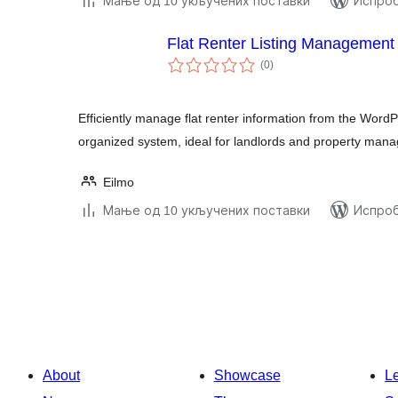
Мање од 10 укључених поставки
Испроб
Flat Renter Listing Managemen
укупних
(0
)
оцена
Efficiently manage flat renter information from the Wor
organized system, ideal for landlords and property mana
Eilmo
Мање од 10 укључених поставки
Испроб
Пагинација
чланака
About
Showcase
L