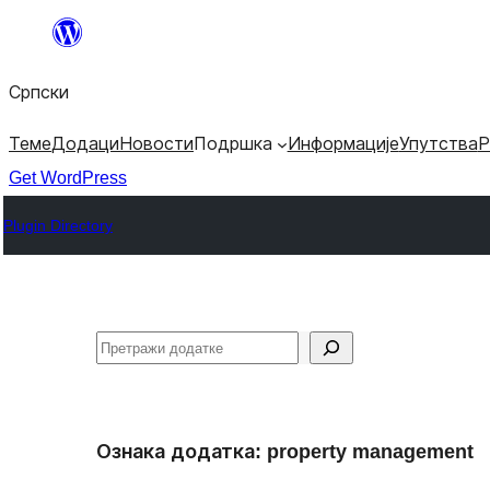
Скочи
на
Српски
садржај
Теме
Додаци
Новости
Подршка
Информације
Упутства
Р
Get WordPress
Plugin Directory
Претрага
Ознака додатка:
property management