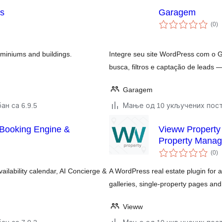
os
Garagem
у
(0
)
о
iniums and buildings.
Integre seu site WordPress com o 
busca, filtros e captação de leads 
Garagem
ан са 6.9.5
Мање од 10 укључених пос
 Booking Engine &
Vieww Property 
Property Manag
у
(0
)
о
ailability calendar, AI Concierge &
A WordPress real estate plugin for a
galleries, single-property pages and
Vieww