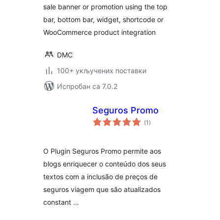
sale banner or promotion using the top
bar, bottom bar, widget, shortcode or
WooCommerce product integration
DMC
100+ укључених поставки
Испробан са 7.0.2
Seguros Promo
укупних
(1
)
оцена
O Plugin Seguros Promo permite aos
blogs enriquecer o conteúdo dos seus
textos com a inclusão de preços de
seguros viagem que são atualizados
constant …