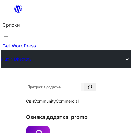
Скочи
на
Српски
садржај
Get WordPress
Plugin Directory
Претрага
Сви
Community
Commercial
Ознака додатка:
promo