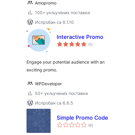
Amopromo
100+ укључених поставки
Испробан са 6.1.10
Interactive Promo
укупних
(1
)
оцена
Engage your potential audience with an
exciting promo.
WPDeveloper
50+ укључених поставки
Испробан са 6.6.5
Simple Promo Code
укупних
(0
)
оцена