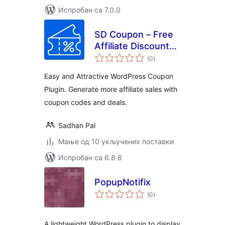
Испробан са 7.0.0
SD Coupon – Free
Affiliate Discount
укупних
Coupons Promo
(0
)
оцена
Code and Deals
Easy and Attractive WordPress Coupon
Plugin. Generate more affiliate sales with
coupon codes and deals.
Sadhan Pal
Мање од 10 укључених поставки
Испробан са 6.8.6
PopupNotifix
укупних
(0
)
оцена
A lightweight WordPress plugin to display