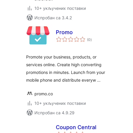
10+ укључених поставки
Испробан са 3.4.2
Promo
укупних
(0
)
оцена
Promote your business, products, or
services online. Create high converting
promotions in minutes. Launch from your
mobile phone and distribute everyw …
promo.co
10+ укључених поставки
Испробан са 4.9.29
Coupon Central
укупних