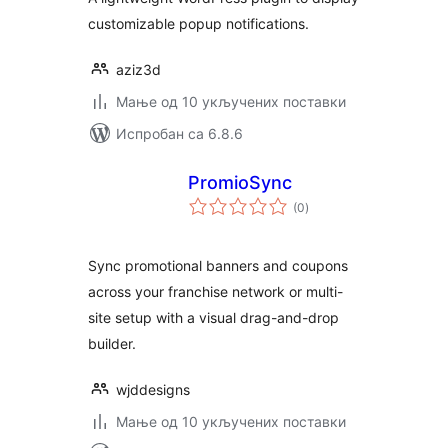
customizable popup notifications.
aziz3d
Мање од 10 укључених поставки
Испробан са 6.8.6
PromioSync
укупних
(0
)
оцена
Sync promotional banners and coupons
across your franchise network or multi-
site setup with a visual drag-and-drop
builder.
wjddesigns
Мање од 10 укључених поставки