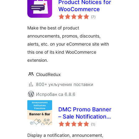
Product Notices for
WooCommerce
укупних
(7
)
оцена
Make the best of product
announcements, promos, discounts,
alerts, etc. on your eCommerce site with
this one of its kind WooCommerce
extension.
CloudRedux
800+ укључених поставки
Испробан са 6.8.6
DMC Promo Banner
– Sale Notifications
укупних
& Announcement
(1
)
оцена
Bar
Display a notification, announcement,