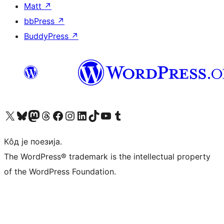
Matt
↗
bbPress
↗
BuddyPress
↗
Visit our X (formerly Twitter) account
Посетите наш Bluesky налог
Visit our Mastodon account
Посетите наш налог на Threads-у
Visit our Facebook page
Посетите наш Инстаграм налог
Visit our LinkedIn account
Посетите наш TikTok налог
Visit our YouTube channel
Посетите наш Tumblr налог
Кôд је поезија.
The WordPress® trademark is the intellectual property
of the WordPress Foundation.