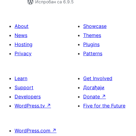
Испробан са 6.9.5
About
Showcase
News
Themes
Hosting
Plugins
Privacy
Patterns
Learn
Get Involved
Support
Догађаји
Developers
Donate
↗
WordPress.tv
↗
Five for the Future
WordPress.com
↗