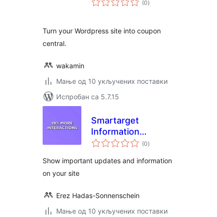
(0
)
оцена
Turn your Wordpress site into coupon
central.
wakamin
Мање од 10 укључених поставки
Испробан са 5.7.15
Smartarget
Information
укупних
Message
(0
)
оцена
Show important updates and information
on your site
Erez Hadas-Sonnenschein
Мање од 10 укључених поставки