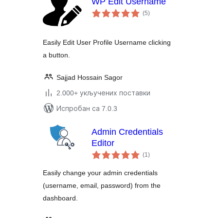
WP Edit Username
укупних
(5
)
оцена
Easily Edit User Profile Username clicking
a button.
Sajjad Hossain Sagor
2.000+ укључених поставки
Испробан са 7.0.3
Admin Credentials
Editor
укупних
(1
)
оцена
Easily change your admin credentials
(username, email, password) from the
dashboard.