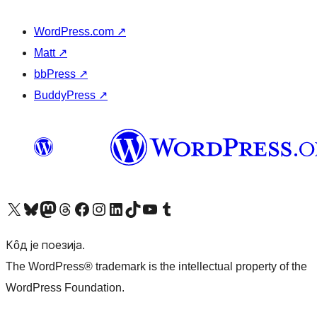
WordPress.com
↗
Matt
↗
bbPress
↗
BuddyPress
↗
Visit our X (formerly Twitter) account
Посетите наш Bluesky налог
Visit our Mastodon account
Посетите наш налог на Threads-у
Visit our Facebook page
Посетите наш Инстаграм налог
Visit our LinkedIn account
Посетите наш TikTok налог
Visit our YouTube channel
Посетите наш Tumblr налог
Кôд је поезија.
The WordPress® trademark is the intellectual property of the
WordPress Foundation.