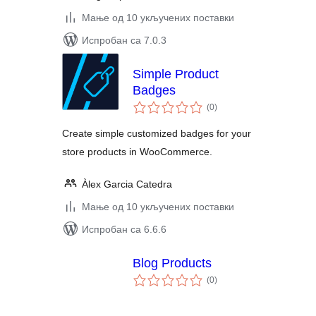
Мање од 10 укључених поставки
Испробан са 7.0.3
Simple Product
Badges
укупних
(0
)
оцена
Create simple customized badges for your
store products in WooCommerce.
Àlex Garcia Catedra
Мање од 10 укључених поставки
Испробан са 6.6.6
Blog Products
укупних
(0
)
оцена