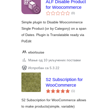
ALF Disable Product
for Woocommerce
укупних
(0
)
оцена
Simple plugin to Disable Woocommerce
Single Product (or by Category) on a span
of Dates. Plugin is Translatable ready via
PoEdit
elixirlouise
Мање од 10 укључених поставки
Испробан са 5.3.22
S2 Subscription for
WooCommerce
укупних
(1
)
оцена
S2 Subscription for WooCommerce allows
to make products(simple, variable)