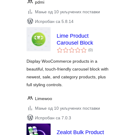
pdmi
Мање од 10 укључених поставки
Испробан са 5.8.14
Lime Product
Carousel Block
укупних
(0
)
оцена
Display WooCommerce products in a
beautiful, touch-friendly carousel block with
newest, sale, and category products, plus
full styling controls.
Limewoo
Мање од 10 укључених поставки
Испробан са 7.0.3
Zealot Bulk Product