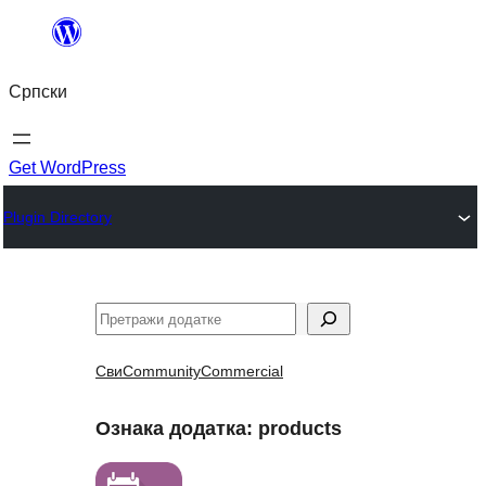
Скочи
на
Српски
садржај
Get WordPress
Plugin Directory
Претрага
Сви
Community
Commercial
Ознака додатка:
products