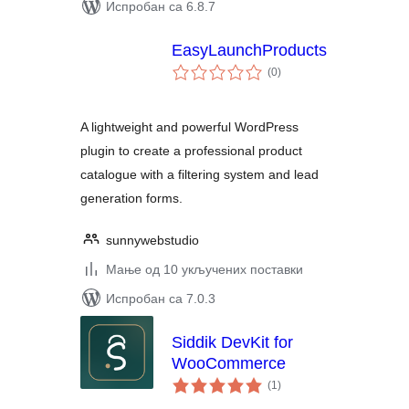
Испробан са 6.8.7
EasyLaunchProducts
укупних
(0
)
оцена
A lightweight and powerful WordPress
plugin to create a professional product
catalogue with a filtering system and lead
generation forms.
sunnywebstudio
Мање од 10 укључених поставки
Испробан са 7.0.3
Siddik DevKit for
WooCommerce
укупних
(1
)
оцена