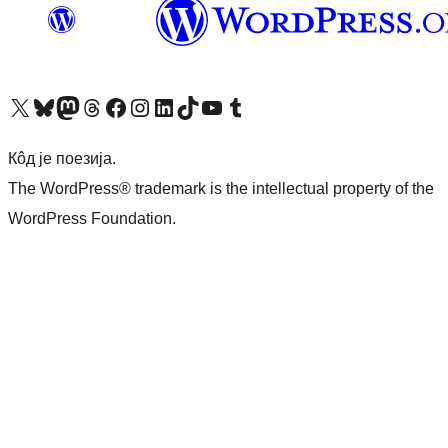
Visit our X (formerly Twitter) account
Посетите наш Bluesky налог
Visit our Mastodon account
Посетите наш налог на Threads-у
Visit our Facebook page
Посетите наш Инстаграм налог
Visit our LinkedIn account
Посетите наш TikTok налог
Visit our YouTube channel
Посетите наш Tumblr налог
Кôд је поезија.
The WordPress® trademark is the intellectual property of the
WordPress Foundation.