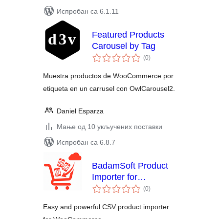
Испробан са 6.1.11
Featured Products
Carousel by Tag
укупних
(0
)
оцена
Muestra productos de WooCommerce por
etiqueta en un carrusel con OwlCarousel2.
Daniel Esparza
Мање од 10 укључених поставки
Испробан са 6.8.7
BadamSoft Product
Importer for
укупних
WooCommerce
(0
)
оцена
Easy and powerful CSV product importer