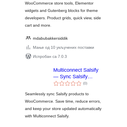
WooCommerce store tools, Elementor
widgets and Gutenberg blocks for theme
developers. Product grids, quick view, side
cart and more.
mdabubakkersiddik
Мање од 10 укључених поставки
Испробан са 7.0.3
Multiconnect Salsify
— Sync Salsify
укупних
product data to
(0
)
оцена
WooCommerce with
Seamlessly sync Salsify products to
intelligent, real-time
WooCommerce. Save time, reduce errors,
updates
and keep your store updated automatically
with Multiconnect Salsify.