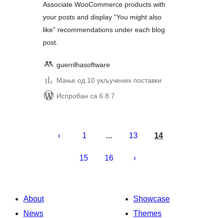
Associate WooCommerce products with
your posts and display “You might also
like” recommendations under each blog
post.
guerrilhasoftware
Мање од 10 укључених поставки
Испробан са 6.8.7
Пагинација
чланака
1
13
14
…
15
16
About
Showcase
News
Themes