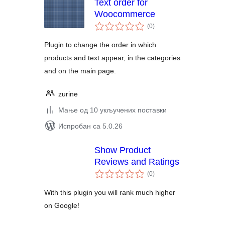
Text order for
Woocommerce
укупних
(0
)
оцена
Plugin to change the order in which
products and text appear, in the categories
and on the main page.
zurine
Мање од 10 укључених поставки
Испробан са 5.0.26
Show Product
Reviews and Ratings
укупних
(0
)
оцена
With this plugin you will rank much higher
on Google!