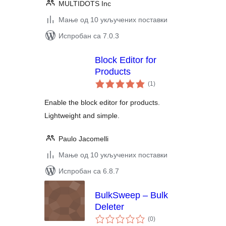
MULTIDOTS Inc
Мање од 10 укључених поставки
Испробан са 7.0.3
Block Editor for
Products
укупних
(1
)
оцена
Enable the block editor for products.
Lightweight and simple.
Paulo Jacomelli
Мање од 10 укључених поставки
Испробан са 6.8.7
BulkSweep – Bulk
Deleter
укупних
(0
)
оцена