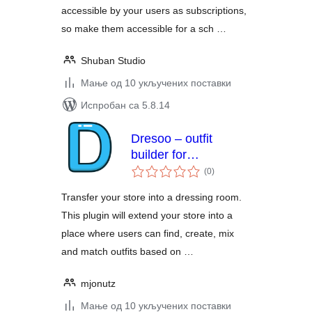
accessible by your users as subscriptions,
so make them accessible for a sch …
Shuban Studio
Мање од 10 укључених поставки
Испробан са 5.8.14
Dresoo – outfit
builder for
укупних
WooCommerce
(0
)
оцена
Transfer your store into a dressing room.
This plugin will extend your store into a
place where users can find, create, mix
and match outfits based on …
mjonutz
Мање од 10 укључених поставки