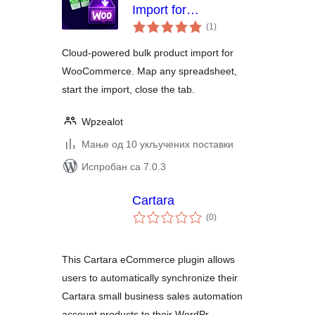
Import for
укупних
WooCommerce
(1
)
оцена
Cloud-powered bulk product import for
WooCommerce. Map any spreadsheet,
start the import, close the tab.
Wpzealot
Мање од 10 укључених поставки
Испробан са 7.0.3
Cartara
укупних
(0
)
оцена
This Cartara eCommerce plugin allows
users to automatically synchronize their
Cartara small business sales automation
account products to their WordPr …