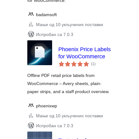
for WooCommerce.
badamsoft
Мање од 10 укључених поставки
Испробан са 7.0.3
Phoenix Price Labels
for WooCommerce
укупних
(1
)
оцена
Offline PDF retail price labels from
WooCommerce – Avery sheets, plain-
paper strips, and a staff product overview.
phoenixwp
Мање од 10 укључених поставки
Испробан са 7.0.3