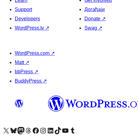
Learn
Get Involved
Support
Догађаји
Developers
Donate
↗
WordPress.tv
↗
Swag
↗
WordPress.com
↗
Matt
↗
bbPress
↗
BuddyPress
↗
Visit our X (formerly Twitter) account
Посетите наш Bluesky налог
Visit our Mastodon account
Посетите наш налог на Threads-у
Visit our Facebook page
Посетите наш Инстаграм налог
Visit our LinkedIn account
Посетите наш TikTok налог
Visit our YouTube channel
Посетите наш Tumblr налог