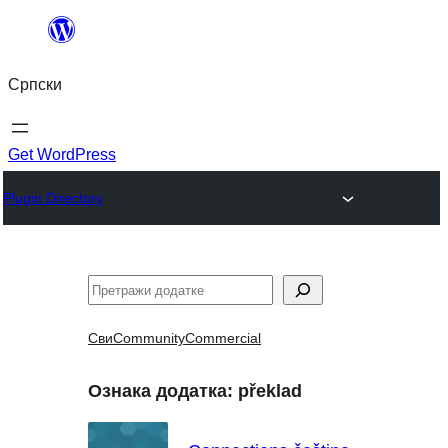
Скочи
на
Српски
садржај
Get WordPress
Plugin Directory
Претрага
Сви
Community
Commercial
Ознака додатка:
překlad