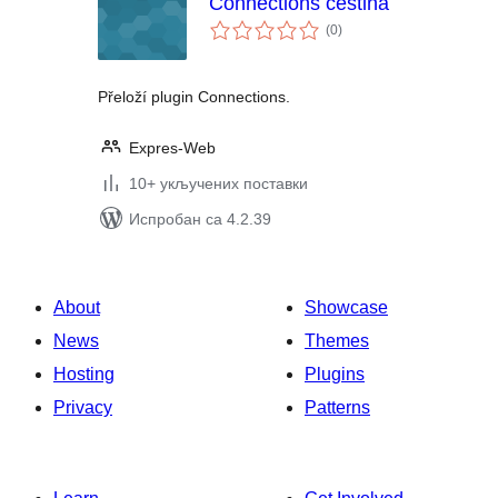
Connections čeština
укупних
(0
)
оцена
Přeloží plugin Connections.
Expres-Web
10+ укључених поставки
Испробан са 4.2.39
About
Showcase
News
Themes
Hosting
Plugins
Privacy
Patterns