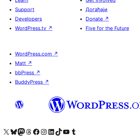
Learn
Get Involved
Support
Догађаји
Developers
Donate
↗
WordPress.tv
↗
Five for the Future
WordPress.com
↗
Matt
↗
bbPress
↗
BuddyPress
↗
Visit our X (formerly Twitter) account
Посетите наш Bluesky налог
Visit our Mastodon account
Посетите наш налог на Threads-у
Visit our Facebook page
Посетите наш Инстаграм налог
Visit our LinkedIn account
Посетите наш TikTok налог
Visit our YouTube channel
Посетите наш Tumblr налог