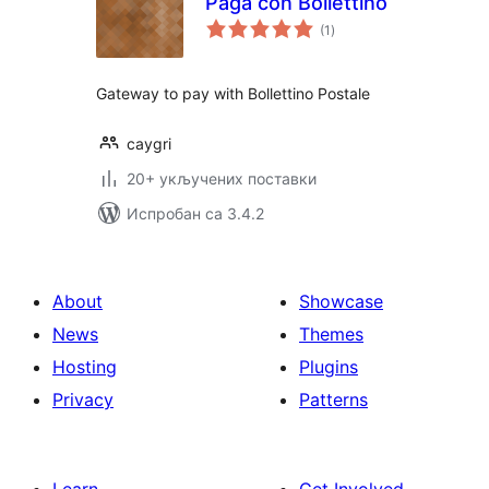
Paga con Bollettino
укупних
(1
)
оцена
Gateway to pay with Bollettino Postale
caygri
20+ укључених поставки
Испробан са 3.4.2
About
Showcase
News
Themes
Hosting
Plugins
Privacy
Patterns