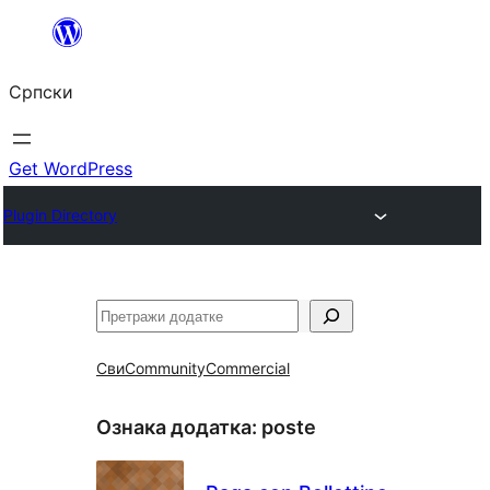
Скочи
на
Српски
садржај
Get WordPress
Plugin Directory
Претрага
Сви
Community
Commercial
Ознака додатка:
poste