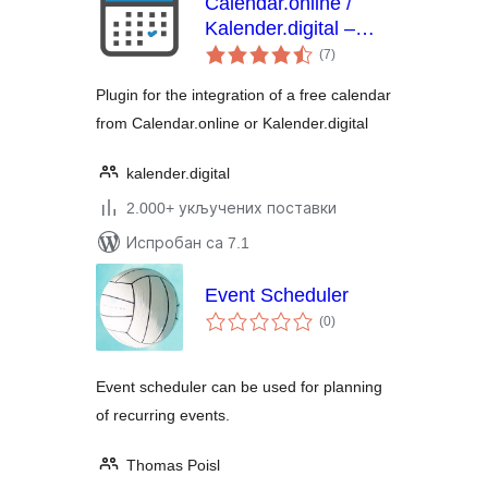
Calendar.online /
Kalender.digital –
укупних
Plugin
(7
)
оцена
Plugin for the integration of a free calendar
from Calendar.online or Kalender.digital
kalender.digital
2.000+ укључених поставки
Испробан са 7.1
Event Scheduler
укупних
(0
)
оцена
Event scheduler can be used for planning
of recurring events.
Thomas Poisl