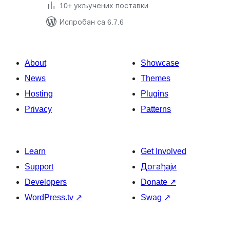
10+ укључених поставки
Испробан са 6.7.6
About
Showcase
News
Themes
Hosting
Plugins
Privacy
Patterns
Learn
Get Involved
Support
Догађаји
Developers
Donate
↗
WordPress.tv
↗
Swag
↗