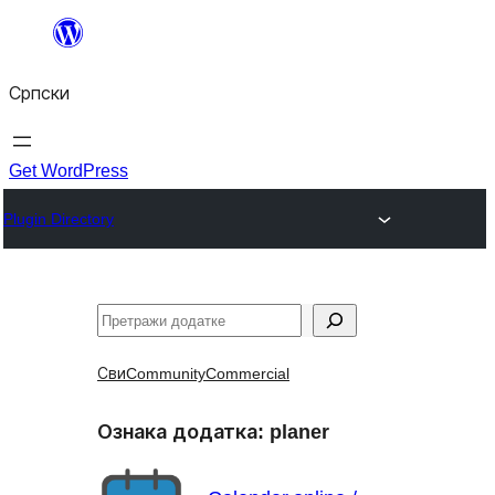
Скочи
на
Српски
садржај
Get WordPress
Plugin Directory
Претрага
Сви
Community
Commercial
Ознака додатка:
planer