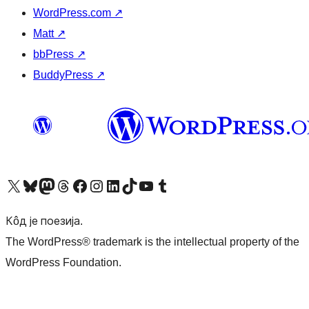
WordPress.com
↗
Matt
↗
bbPress
↗
BuddyPress
↗
Visit our X (formerly Twitter) account
Посетите наш Bluesky налог
Visit our Mastodon account
Посетите наш налог на Threads-у
Visit our Facebook page
Посетите наш Инстаграм налог
Visit our LinkedIn account
Посетите наш TikTok налог
Visit our YouTube channel
Посетите наш Tumblr налог
Кôд је поезија.
The WordPress® trademark is the intellectual property of the
WordPress Foundation.