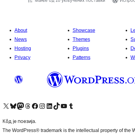
Мање од 10 укључених поставки
Испроб
About
Showcase
L
News
Themes
S
Hosting
Plugins
D
Privacy
Patterns
W
Visit our X (formerly Twitter) account
Посетите наш Bluesky налог
Visit our Mastodon account
Посетите наш налог на Threads-у
Visit our Facebook page
Посетите наш Инстаграм налог
Visit our LinkedIn account
Посетите наш TikTok налог
Visit our YouTube channel
Посетите наш Tumblr налог
Кôд је поезија.
The WordPress® trademark is the intellectual property of the