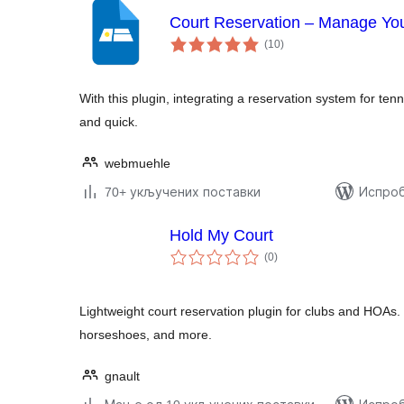
Court Reservation – Manage You
укупних
(10
)
оцена
With this plugin, integrating a reservation system for tenn
and quick.
webmuehle
70+ укључених поставки
Испроб
Hold My Court
укупних
(0
)
оцена
Lightweight court reservation plugin for clubs and HOAs.
horseshoes, and more.
gnault