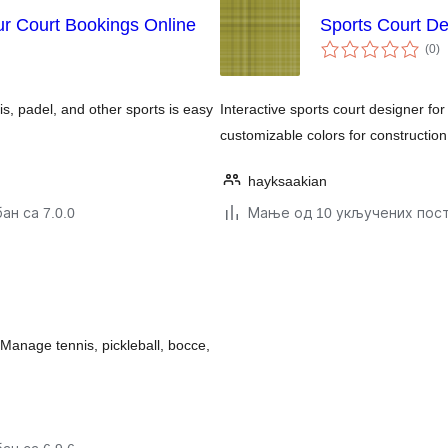
r Court Bookings Online
Sports Court De
у
(0
)
о
is, padel, and other sports is easy
Interactive sports court designer for
customizable colors for constructio
hayksaakian
ан са 7.0.0
Мање од 10 укључених пос
 Manage tennis, pickleball, bocce,