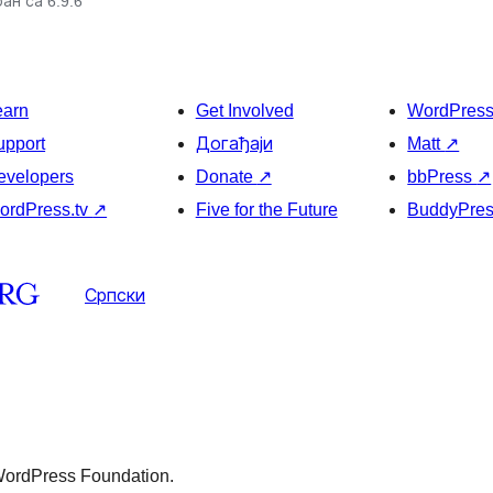
ан са 6.9.6
earn
Get Involved
WordPres
upport
Догађаји
Matt
↗
evelopers
Donate
↗
bbPress
↗
ordPress.tv
↗
Five for the Future
BuddyPre
Српски
 WordPress Foundation.