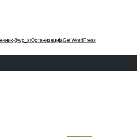
ечник
@wp_sr
Организација
Get WordPress