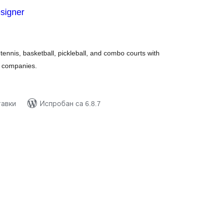
signer
купних
цена
 tennis, basketball, pickleball, and combo courts with
n companies.
тавки
Испробан са 6.8.7