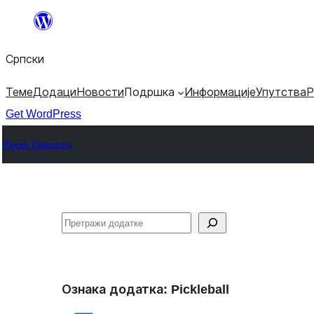
Скочи
на
Српски
садржај
Теме
Додаци
Новости
Подршка
Информације
Упутства
Р
Get WordPress
Plugin Directory
Претрага
Ознака додатка:
Pickleball