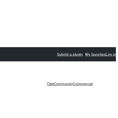
Submit a plugin
My favorites
Log in
Сви
Community
Commercial