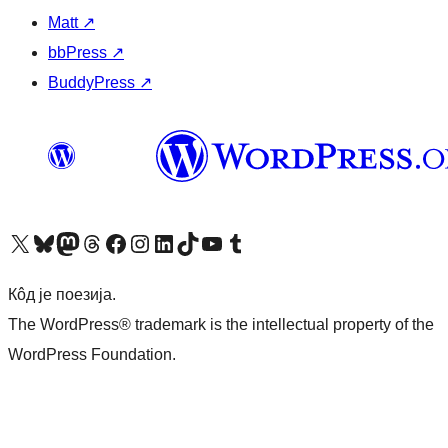
Matt
↗
bbPress
↗
BuddyPress
↗
Visit our X (formerly Twitter) account
Посетите наш Bluesky налог
Visit our Mastodon account
Посетите наш налог на Threads-у
Visit our Facebook page
Посетите наш Инстаграм налог
Visit our LinkedIn account
Посетите наш TikTok налог
Visit our YouTube channel
Посетите наш Tumblr налог
Кôд је поезија.
The WordPress® trademark is the intellectual property of the
WordPress Foundation.