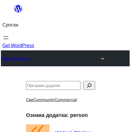
Скочи
на
Српски
садржај
Get WordPress
Plugin Directory
Претрага
Сви
Community
Commercial
Ознака додатка:
person