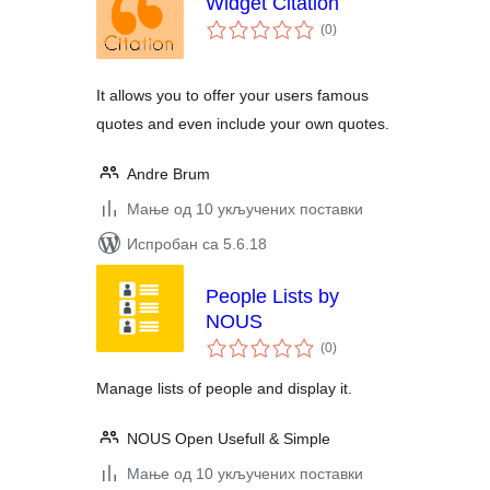
Widget Citation
укупних
(0
)
оцена
It allows you to offer your users famous
quotes and even include your own quotes.
Andre Brum
Мање од 10 укључених поставки
Испробан са 5.6.18
People Lists by
NOUS
укупних
(0
)
оцена
Manage lists of people and display it.
NOUS Open Usefull & Simple
Мање од 10 укључених поставки