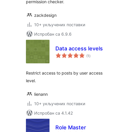
permission checker.
zackdesign
10+ укључених поставки
Испробан са 6.9.6
Data access levels
укупних
(1
)
оцена
Restrict access to posts by user access
level.
lienann
10+ укључених поставки
Испробан са 4.1.42
Role Master