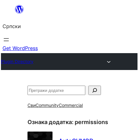
Скочи
на
Српски
садржај
Get WordPress
Plugin Directory
Претрага
Сви
Community
Commercial
Ознака додатка:
permissions