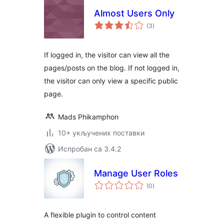
Almost Users Only
укупних
(3
)
оцена
If logged in, the visitor can view all the
pages/posts on the blog. If not logged in,
the visitor can only view a specific public
page.
Mads Phikamphon
10+ укључених поставки
Испробан са 3.4.2
Manage User Roles
укупних
(0
)
оцена
A flexible plugin to control content