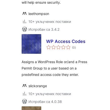
will help ensure security.
leethompson
10+ укључених поставки
Испробан са 3.4.2
WP Access Codes
укупних
(0
)
оцена
Assigns a WordPress Role or/and a Press
Permit Group to a user based on a
predefined access code they enter.
slickorange
10+ укључених поставки
Испробан са 4.0.38