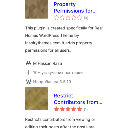
Property
Permissions for
укупних
RealHomes
(0
)
оцена
This plugin is created specifically for Real
Homes WordPress Theme by
Inspirythemes.com It adds property
permissions for all users.
M Hassan Raza
10+ укључених поставки
Испробан са 5.5.19
Restrict
Contributors from
укупних
Scheduled Posts
(1
)
оцена
Restricts contributors from viewing or
editing their posts after the posts are