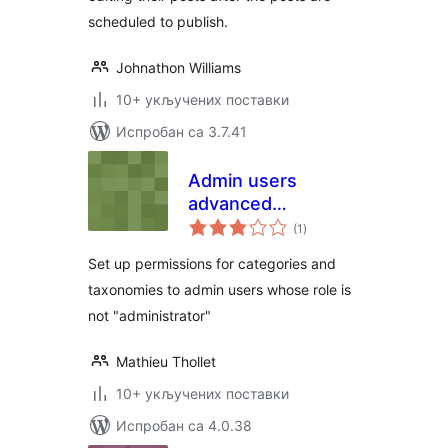
scheduled to publish.
Johnathon Williams
10+ укључених поставки
Испробан са 3.7.41
Admin users
advanced
укупних
permissions
(1
)
оцена
Set up permissions for categories and
taxonomies to admin users whose role is
not "administrator"
Mathieu Thollet
10+ укључених поставки
Испробан са 4.0.38