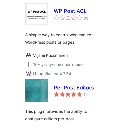
WP Post ACL
укупних
(0
)
оцена
A simple way to control who can edit
WordPress posts or pages.
Viljami Kuosmanen
10+ укључених поставки
Испробан са 4.7.34
Per Post Editors
укупних
(1
)
оцена
This plugin provides the ability to
configure editors per-post.