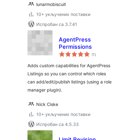
lunarmobiscuit
10+ укључених поставки
Испробан са 3.7.41
AgentPress
Permissions
укупних
(1
)
оцена
Adds custom capabilities for AgentPress
Listings so you can control which roles
can add/edit/publish listings (using a role
manager plugin).
Nick Ciske
10+ укључених поставки
Испробан са 4.5.33
Limit Revision