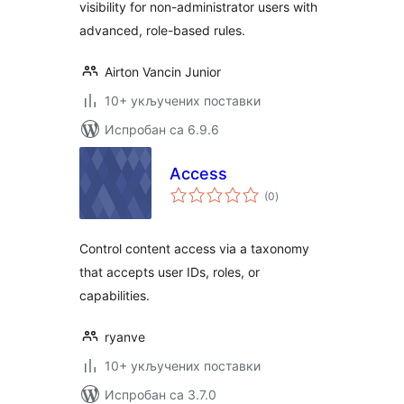
visibility for non-administrator users with
advanced, role-based rules.
Airton Vancin Junior
10+ укључених поставки
Испробан са 6.9.6
Access
укупних
(0
)
оцена
Control content access via a taxonomy
that accepts user IDs, roles, or
capabilities.
ryanve
10+ укључених поставки
Испробан са 3.7.0