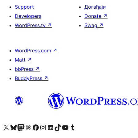
Support
Догађаји
Developers
Donate
↗
WordPress.tv
↗
Swag
↗
WordPress.com
↗
Matt
↗
bbPress
↗
BuddyPress
↗
Visit our X (formerly Twitter) account
Посетите наш Bluesky налог
Visit our Mastodon account
Посетите наш налог на Threads-у
Visit our Facebook page
Посетите наш Инстаграм налог
Visit our LinkedIn account
Посетите наш TikTok налог
Visit our YouTube channel
Посетите наш Tumblr налог