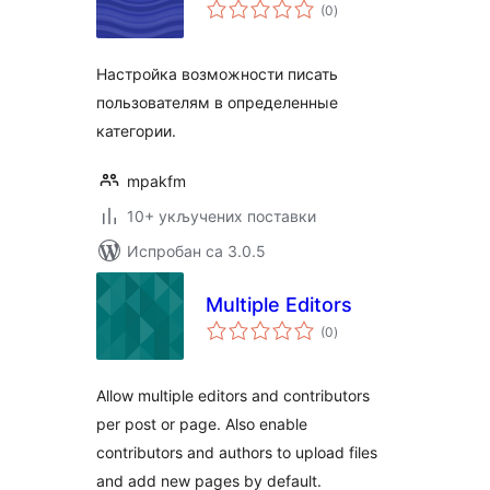
укупних
(0
)
оцена
Настройка возможности писать
пользователям в определенные
категории.
mpakfm
10+ укључених поставки
Испробан са 3.0.5
Multiple Editors
укупних
(0
)
оцена
Allow multiple editors and contributors
per post or page. Also enable
contributors and authors to upload files
and add new pages by default.