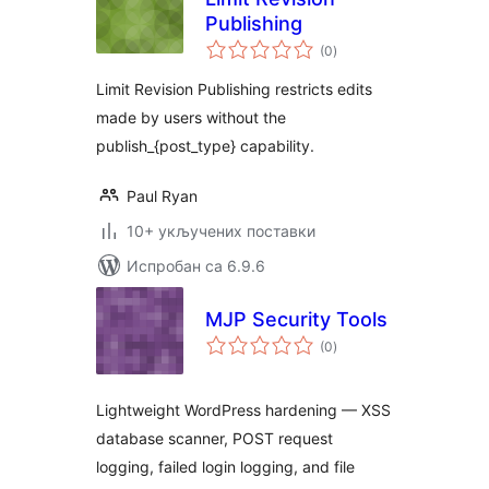
Publishing
укупних
(0
)
оцена
Limit Revision Publishing restricts edits
made by users without the
publish_{post_type} capability.
Paul Ryan
10+ укључених поставки
Испробан са 6.9.6
MJP Security Tools
укупних
(0
)
оцена
Lightweight WordPress hardening — XSS
database scanner, POST request
logging, failed login logging, and file