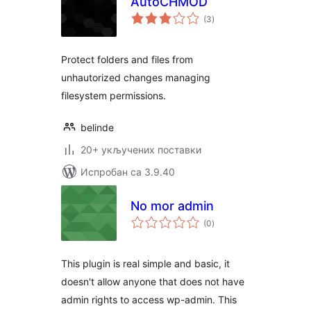
AutoCHMOD
укупних
(3
)
оцена
Protect folders and files from
unhautorized changes managing
filesystem permissions.
belinde
20+ укључених поставки
Испробан са 3.9.40
No mor admin
укупних
(0
)
оцена
This plugin is real simple and basic, it
doesn't allow anyone that does not have
admin rights to access wp-admin. This