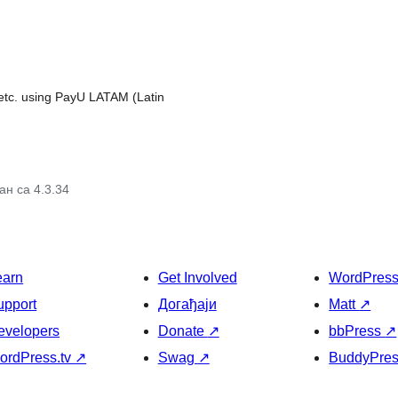
 etc. using PayU LATAM (Latin
ан са 4.3.34
earn
Get Involved
WordPres
upport
Догађаји
Matt
↗
evelopers
Donate
↗
bbPress
↗
ordPress.tv
↗
Swag
↗
BuddyPre