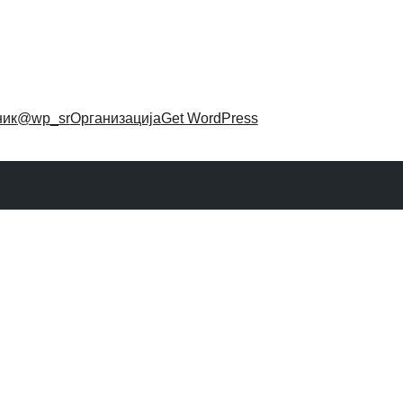
ник
@wp_sr
Организација
Get WordPress