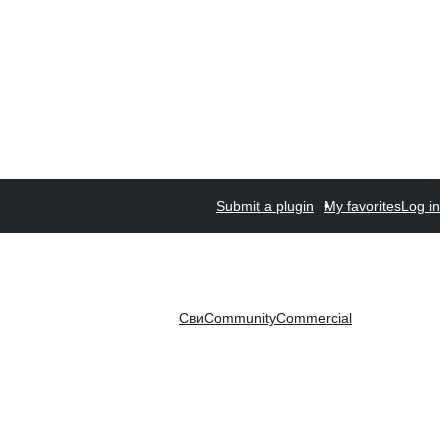
Submit a plugin
My favorites
Log in
Сви
Community
Commercial