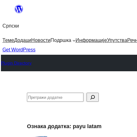
Скочи
на
Српски
садржај
Теме
Додаци
Новости
Подршка
Информације
Упутства
Реч
Get WordPress
Plugin Directory
Претрага
Ознака додатка:
payu latam