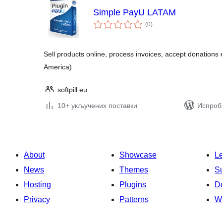
Simple PayU LATAM
укупних
(0
)
оцена
Sell products online, process invoices, accept donations
America)
softpill.eu
10+ укључених поставки
Испроб
About
Showcase
L
News
Themes
S
Hosting
Plugins
D
Privacy
Patterns
W