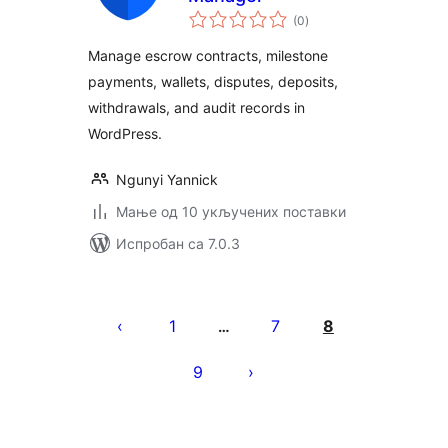
укупних
(0
)
оцена
Manage escrow contracts, milestone
payments, wallets, disputes, deposits,
withdrawals, and audit records in
WordPress.
Ngunyi Yannick
Мање од 10 укључених поставки
Испробан са 7.0.3
Пагинација
чланака
1
7
8
…
9