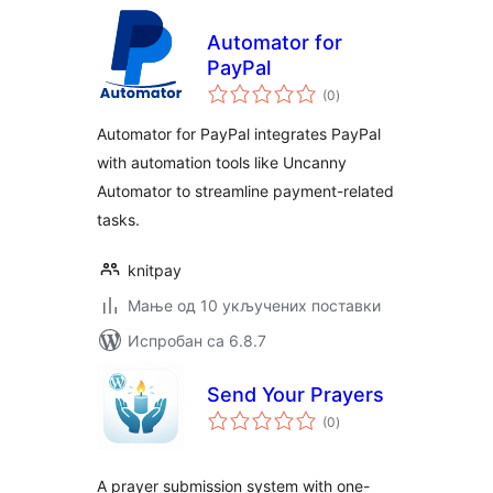
Automator for
PayPal
укупних
(0
)
оцена
Automator for PayPal integrates PayPal
with automation tools like Uncanny
Automator to streamline payment-related
tasks.
knitpay
Мање од 10 укључених поставки
Испробан са 6.8.7
Send Your Prayers
укупних
(0
)
оцена
A prayer submission system with one-