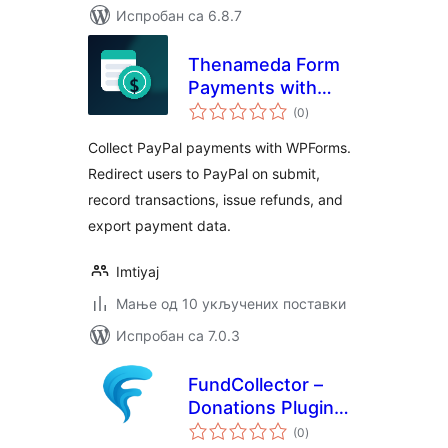
Испробан са 6.8.7
Thenameda Form
Payments with
укупних
PayPal for
(0
)
оцена
WPForms
Collect PayPal payments with WPForms.
Redirect users to PayPal on submit,
record transactions, issue refunds, and
export payment data.
Imtiyaj
Мање од 10 укључених поставки
Испробан са 7.0.3
FundCollector –
Donations Plugin
укупних
and Fundraising
(0
)
оцена