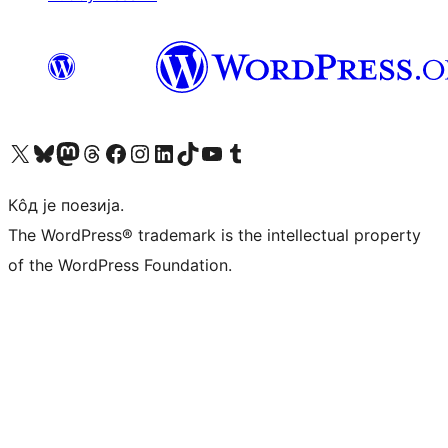
Visit our X (formerly Twitter) account
Посетите наш Bluesky налог
Visit our Mastodon account
Посетите наш налог на Threads-у
Visit our Facebook page
Посетите наш Инстаграм налог
Visit our LinkedIn account
Посетите наш TikTok налог
Visit our YouTube channel
Посетите наш Tumblr налог
Кôд је поезија.
The WordPress® trademark is the intellectual property
of the WordPress Foundation.