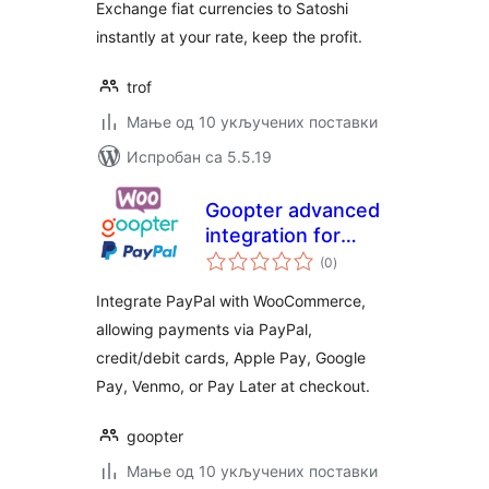
Exchange fiat currencies to Satoshi
instantly at your rate, keep the profit.
trof
Мање од 10 укључених поставки
Испробан са 5.5.19
Goopter advanced
integration for
укупних
PayPal Complete
(0
)
оцена
Payments and for
Integrate PayPal with WooCommerce,
WooCommerce
allowing payments via PayPal,
credit/debit cards, Apple Pay, Google
Pay, Venmo, or Pay Later at checkout.
goopter
Мање од 10 укључених поставки