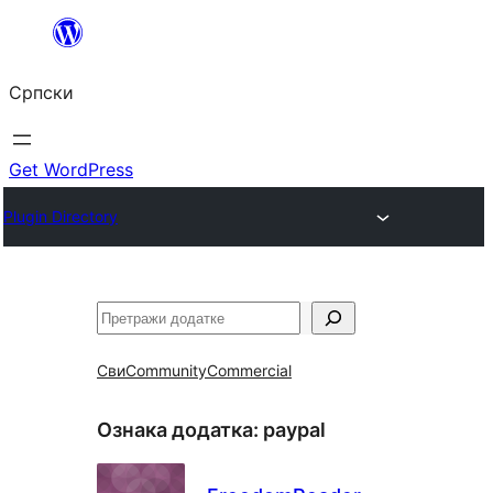
Скочи
на
Српски
садржај
Get WordPress
Plugin Directory
Претрага
Сви
Community
Commercial
Ознака додатка:
paypal