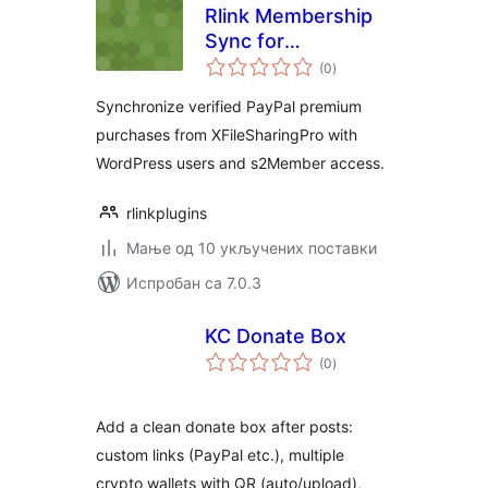
Rlink Membership
Sync for
укупних
XFileSharingPro
(0
)
оцена
with s2Member
Synchronize verified PayPal premium
purchases from XFileSharingPro with
WordPress users and s2Member access.
rlinkplugins
Мање од 10 укључених поставки
Испробан са 7.0.3
KC Donate Box
укупних
(0
)
оцена
Add a clean donate box after posts:
custom links (PayPal etc.), multiple
crypto wallets with QR (auto/upload),