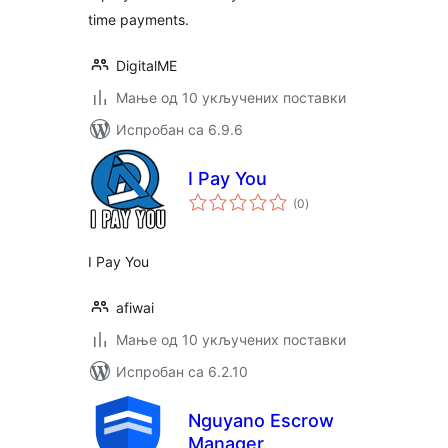
time payments.
DigitalME
Мање од 10 укључених поставки
Испробан са 6.9.6
I Pay You
укупних
(0
)
оцена
I Pay You
afiwai
Мање од 10 укључених поставки
Испробан са 6.2.10
Nguyano Escrow
Manager