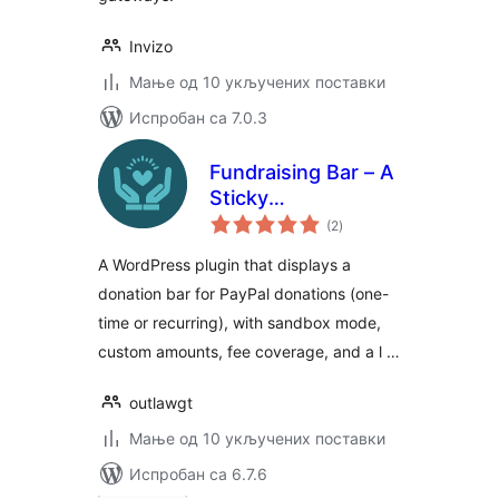
Invizo
Мање од 10 укључених поставки
Испробан са 7.0.3
Fundraising Bar – A
Sticky
укупних
Customizable
(2
)
оцена
Donation Bar for
A WordPress plugin that displays a
WordPress
donation bar for PayPal donations (one-
time or recurring), with sandbox mode,
custom amounts, fee coverage, and a l …
outlawgt
Мање од 10 укључених поставки
Испробан са 6.7.6