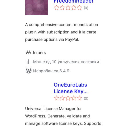
FreedomReader
укупних
(0
)
оцена
A comprehensive content monetization
plugin with subscription and à la carte
purchase options via PayPal.
kiranrs
Мање од 10 укључених поставки
Испробан са 6.4.9
OneEuroLabs
License Key
укупних
Manager
(0
)
оцена
Universal License Manager for
WordPress. Generate, validate and
manage software license keys. Supports