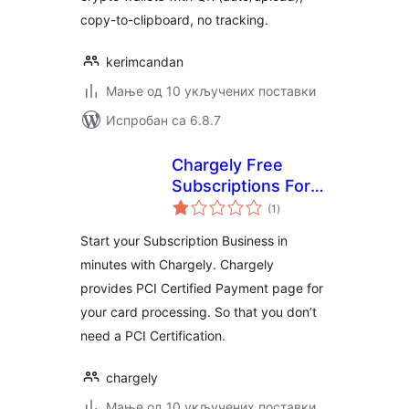
copy-to-clipboard, no tracking.
kerimcandan
Мање од 10 укључених поставки
Испробан са 6.8.7
Chargely Free
Subscriptions For
укупних
Woocommernce
(1
)
оцена
Start your Subscription Business in
minutes with Chargely. Chargely
provides PCI Certified Payment page for
your card processing. So that you don’t
need a PCI Certification.
chargely
Мање од 10 укључених поставки