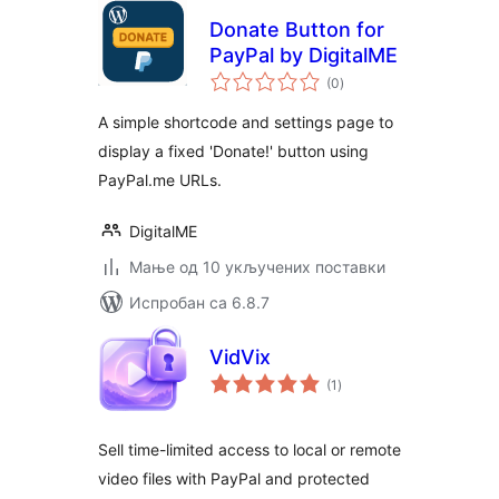
Donate Button for
PayPal by DigitalME
укупних
(0
)
оцена
A simple shortcode and settings page to
display a fixed 'Donate!' button using
PayPal.me URLs.
DigitalME
Мање од 10 укључених поставки
Испробан са 6.8.7
VidVix
укупних
(1
)
оцена
Sell time-limited access to local or remote
video files with PayPal and protected