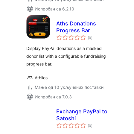
Испробан са 6.2.10
Aths Donations
Progress Bar
укупних
(0
)
оцена
Display PayPal donations as a masked
donor list with a configurable fundraising
progress bar.
Athlios
Мање од 10 укључених поставки
Испробан са 7.0.3
Exchange PayPal to
Satoshi
укупних
(0
)
оцена