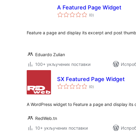
A Featured Page Widget
укупних
(0
)
оцена
Feature a page and display its excerpt and post thumb
Eduardo Zulian
100+ укључених поставки
Испроб
SX Featured Page Widget
укупних
(0
)
оцена
A WordPress widget to Feature a page and display its 
RedWeb.tn
10+ укључених поставки
Испроб