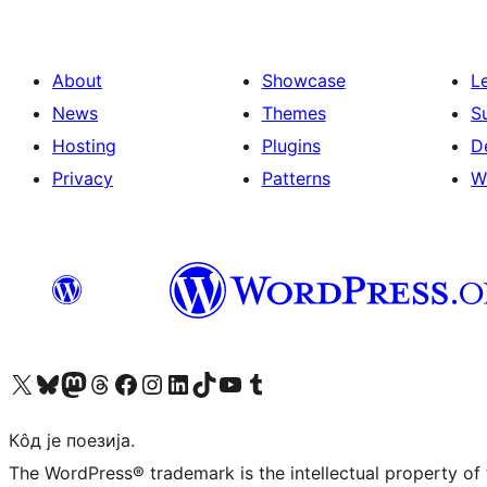
About
Showcase
L
News
Themes
S
Hosting
Plugins
D
Privacy
Patterns
W
Visit our X (formerly Twitter) account
Посетите наш Bluesky налог
Visit our Mastodon account
Посетите наш налог на Threads-у
Visit our Facebook page
Посетите наш Инстаграм налог
Visit our LinkedIn account
Посетите наш TikTok налог
Visit our YouTube channel
Посетите наш Tumblr налог
Кôд је поезија.
The WordPress® trademark is the intellectual property of