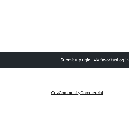
Submit a plugin
My favorites
Log in
Сви
Community
Commercial