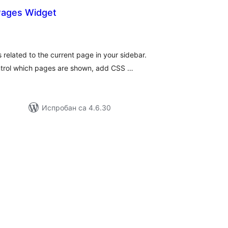
Pages Widget
купних
цена
s related to the current page in your sidebar.
ntrol which pages are shown, add CSS …
Испробан са 4.6.30