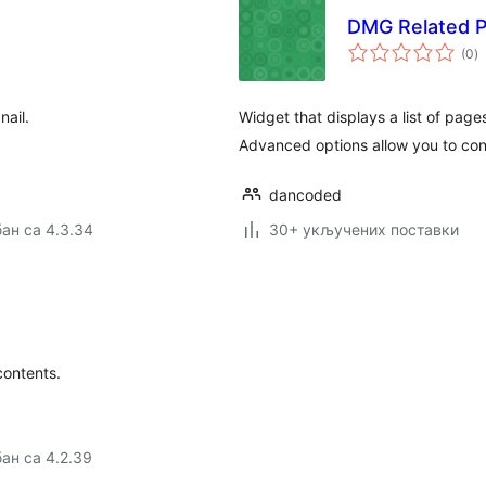
DMG Related 
у
(0
)
о
nail.
Widget that displays a list of page
Advanced options allow you to co
dancoded
ан са 4.3.34
30+ укључених поставки
contents.
ан са 4.2.39