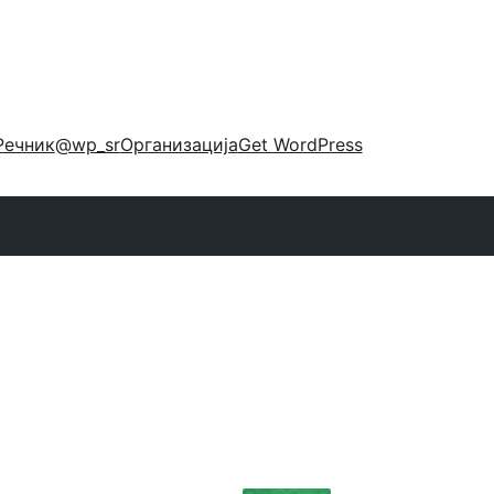
Речник
@wp_sr
Организација
Get WordPress