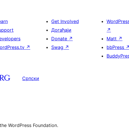
earn
Get Involved
WordPres
upport
Догађаји
↗
evelopers
Donate
↗
Matt
↗
ordPress.tv
↗
Swag
↗
bbPress
BuddyPre
Српски
 the WordPress Foundation.