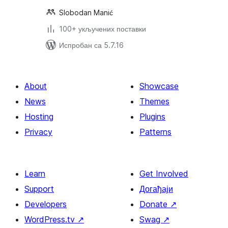
Slobodan Manić
100+ укључених поставки
Испробан са 5.7.16
About
Showcase
News
Themes
Hosting
Plugins
Privacy
Patterns
Learn
Get Involved
Support
Догађаји
Developers
Donate
↗
WordPress.tv
↗
Swag
↗