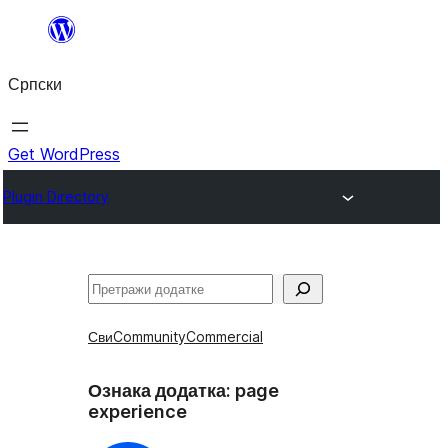
Скочи
на
Српски
садржај
Get WordPress
Plugin Directory
Претрага
Сви
Community
Commercial
Ознака додатка:
page
experience