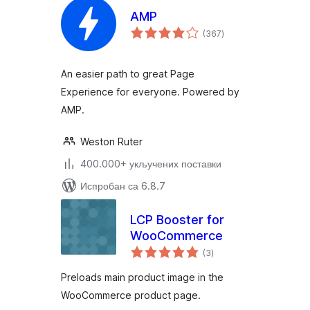
AMP
укупних
(367
)
оцена
An easier path to great Page
Experience for everyone. Powered by
AMP.
Weston Ruter
400.000+ укључених поставки
Испробан са 6.8.7
LCP Booster for
WooCommerce
укупних
(3
)
оцена
Preloads main product image in the
WooCommerce product page.