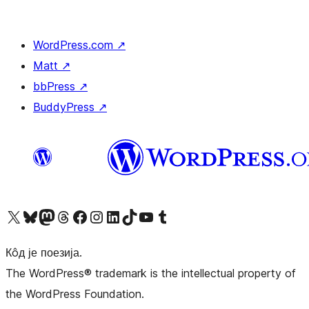
WordPress.com
↗
Matt
↗
bbPress
↗
BuddyPress
↗
Visit our X (formerly Twitter) account
Посетите наш Bluesky налог
Visit our Mastodon account
Посетите наш налог на Threads-у
Visit our Facebook page
Посетите наш Инстаграм налог
Visit our LinkedIn account
Посетите наш TikTok налог
Visit our YouTube channel
Посетите наш Tumblr налог
Кôд је поезија.
The WordPress® trademark is the intellectual property of
the WordPress Foundation.