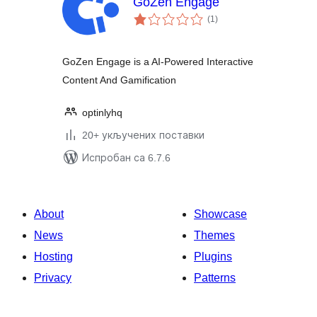
GoZen Engage
укупних
(1
)
оцена
GoZen Engage is a AI-Powered Interactive
Content And Gamification
optinlyhq
20+ укључених поставки
Испробан са 6.7.6
About
Showcase
News
Themes
Hosting
Plugins
Privacy
Patterns