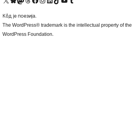
Visit our X (formerly Twitter) account
Посетите наш Bluesky налог
Visit our Mastodon account
Посетите наш налог на Threads-у
Visit our Facebook page
Посетите наш Инстаграм налог
Visit our LinkedIn account
Посетите наш TikTok налог
Visit our YouTube channel
Посетите наш Tumblr налог
Кôд је поезија.
The WordPress® trademark is the intellectual property of the
WordPress Foundation.