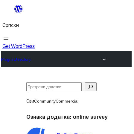
Скочи
на
Српски
садржај
Get WordPress
Plugin Directory
Претрага
Сви
Community
Commercial
Ознака додатка:
online survey