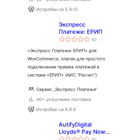
Испробан са 5.9.15
Экспресс
Платежи: ЕРИП
укупних
(0
)
оцена
«Экспресс Платежи: ЕРИП» для
WooCommerce, плагин для простого
подключения приема платежей в
системе «ЕРИП» (АИС “Расчет”).
Сервис „Экспресс Платежи“
40+ укључених поставки
Испробан са 6.9.6
AutifyDigital
Lloyds® Pay Now
укупних
for payment
(0
)