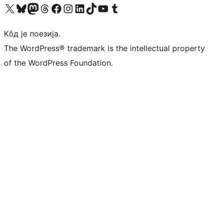
Visit our X (formerly Twitter) account
Посетите наш Bluesky налог
Visit our Mastodon account
Посетите наш налог на Threads-у
Visit our Facebook page
Посетите наш Инстаграм налог
Visit our LinkedIn account
Посетите наш TikTok налог
Visit our YouTube channel
Посетите наш Tumblr налог
Кôд је поезија.
The WordPress® trademark is the intellectual property
of the WordPress Foundation.