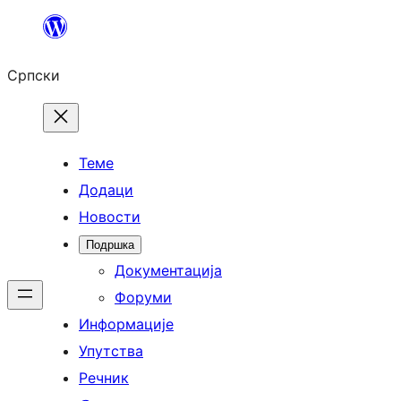
Скочи
на
Српски
садржај
Теме
Додаци
Новости
Подршка
Документација
Форуми
Информације
Упутства
Речник