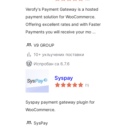
оцена
Verofy's Payment Gateway is a hosted
payment solution for WooCommerce.
Offering excellent rates and with Faster
Payments you will receive your mo …
V9 GROUP
10+ укључених поставки
Испробан са 6.7.6
Syspay
укупних
(1
)
оцена
Syspay payment gateway plugin for
WooCommerce.
SysPay