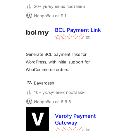
20+ укључених поставки
Испробан са 9.1
BCL Payment Link
укупних
(0
)
оцена
Generate BCL payment links for
WordPress, with initial support for
WooCommerce orders.
Bayarcash
10+ укључених поставки
Испробан са 6.6.6
Verofy Payment
Gateway
укупних
(0
)