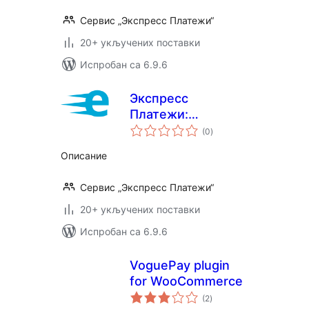
Сервис „Экспресс Платежи“
20+ укључених поставки
Испробан са 6.9.6
Экспресс
Платежи:
укупних
Интернет-
(0
)
оцена
Эквайринг
Описание
Сервис „Экспресс Платежи“
20+ укључених поставки
Испробан са 6.9.6
VoguePay plugin
for WooCommerce
укупних
(2
)
оцена