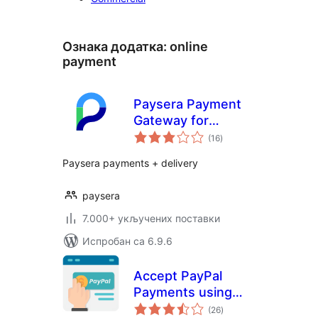
Ознака додатка:
online
payment
Paysera Payment
Gateway for
укупних
WooCommerce
(16
)
оцена
Paysera payments + delivery
paysera
7.000+ укључених поставки
Испробан са 6.9.6
Accept PayPal
Payments using
укупних
Contact Form 7
(26
)
оцена