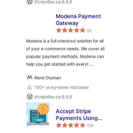
Испробан са 6.4.9
Modena Payment
Gateway
укупних
(2
)
оцена
Modena is a full checkout solution for all
of your e-commerce needs. We cover all
popular payment methods. Modena can
help you get started with everyt …
René Oruman
100+ укључених поставки
Испробан са 6.9.6
Accept Stripe
Payments Using
укупних
Contact Form 7
(13
)
оцена