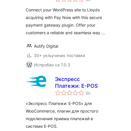
оцена
Connect your WordPress site to Lloyds
acquiring with Pay Now with this secure
payment gateway plugin. Offer your
customers a reliable and seamless way …
Autify Digital
30+ укључених поставки
Испробан са 7.0.3
Экспресс
Платежи: E-POS
укупних
(0
)
оцена
«Экспресс Платежи: E-POS» для
WooCommerce, плагин для простого
подключения приема платежей в
системе E-POS.