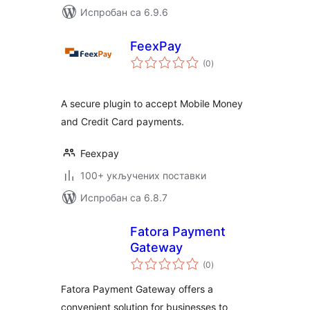
Испробан са 6.9.6
FeexPay
укупних
(0
)
оцена
A secure plugin to accept Mobile Money
and Credit Card payments.
Feexpay
100+ укључених поставки
Испробан са 6.8.7
Fatora Payment
Gateway
укупних
(0
)
оцена
Fatora Payment Gateway offers a
convenient solution for businesses to