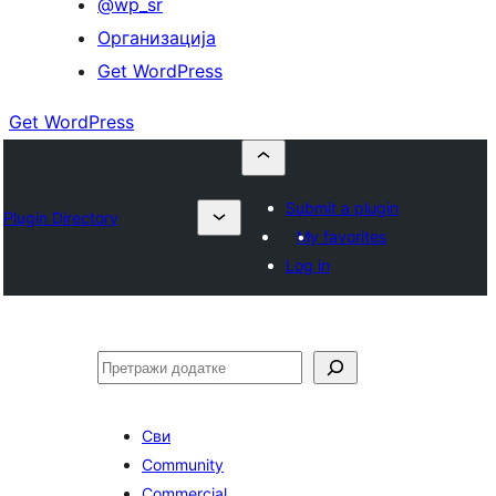
@wp_sr
Организација
Get WordPress
Get WordPress
Submit a plugin
Plugin Directory
My favorites
Log in
Претрага
Сви
Community
Commercial