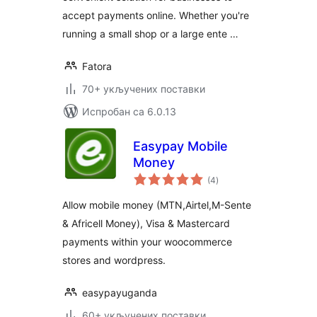
accept payments online. Whether you're
running a small shop or a large ente …
Fatora
70+ укључених поставки
Испробан са 6.0.13
Easypay Mobile
Money
укупних
(4
)
оцена
Allow mobile money (MTN,Airtel,M-Sente
& Africell Money), Visa & Mastercard
payments within your woocommerce
stores and wordpress.
easypayuganda
60+ укључених поставки