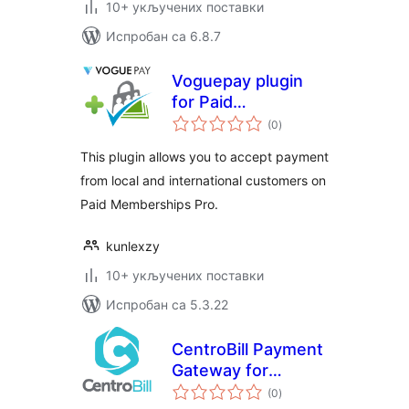
10+ укључених поставки
Испробан са 6.8.7
Voguepay plugin
for Paid
укупних
Memberships Pro
(0
)
оцена
This plugin allows you to accept payment
from local and international customers on
Paid Memberships Pro.
kunlexzy
10+ укључених поставки
Испробан са 5.3.22
CentroBill Payment
Gateway for
укупних
WooCommerce
(0
)
оцена