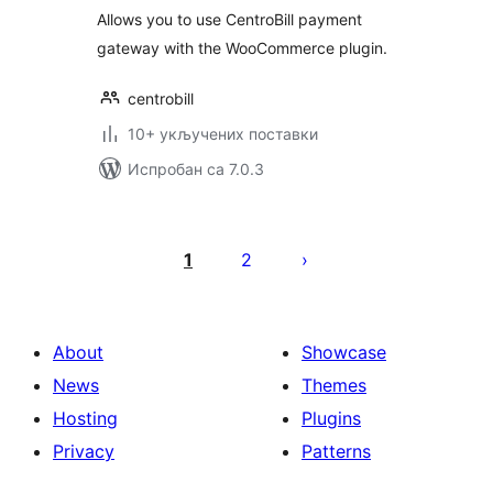
Allows you to use CentroBill payment
gateway with the WooCommerce plugin.
centrobill
10+ укључених поставки
Испробан са 7.0.3
Пагинација
чланака
1
2
About
Showcase
News
Themes
Hosting
Plugins
Privacy
Patterns