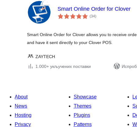
Smart Online Order for Clover
укупних
(34
)
оцена
Smart Online Order for Clover allows you to receive ord
and have it sent directly to your Clover POS.
ZAYTECH
1.000+ укључених поставки
Испроба
About
Showcase
L
News
Themes
S
Hosting
Plugins
D
Privacy
Patterns
W