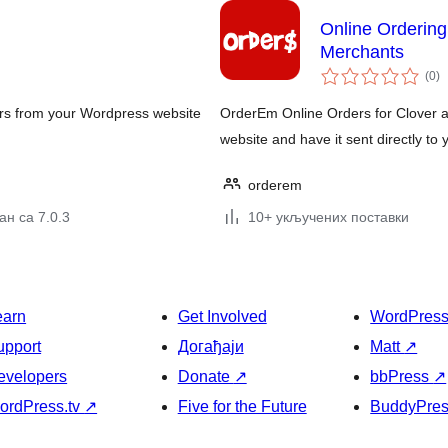
Online Orderin
Merchants
ук
(0
)
о
ers from your Wordpress website
OrderEm Online Orders for Clover a
website and have it sent directly to
orderem
н са 7.0.3
10+ укључених поставки
earn
Get Involved
WordPres
upport
Догађаји
Matt
↗
evelopers
Donate
↗
bbPress
↗
ordPress.tv
↗
Five for the Future
BuddyPre