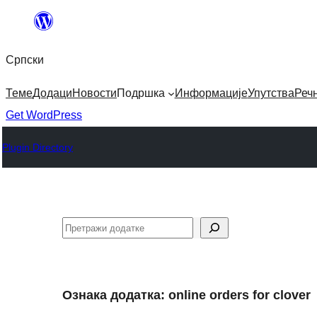
Скочи
на
Српски
садржај
Теме
Додаци
Новости
Подршка
Информације
Упутства
Реч
Get WordPress
Plugin Directory
Претрага
Ознака додатка:
online orders for clover