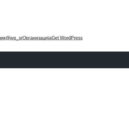
ник
@wp_sr
Организација
Get WordPress