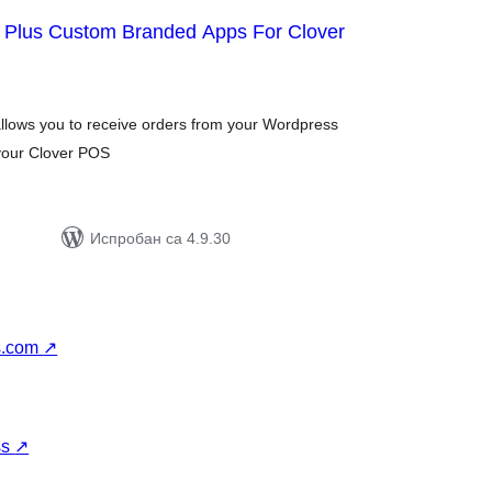
g Plus Custom Branded Apps For Clover
упних
цена
llows you to receive orders from your Wordpress
 your Clover POS
Испробан са 4.9.30
s.com
↗
ss
↗