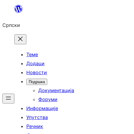
Скочи
на
Српски
садржај
Теме
Додаци
Новости
Подршка
Документација
Форуми
Информације
Упутства
Речник