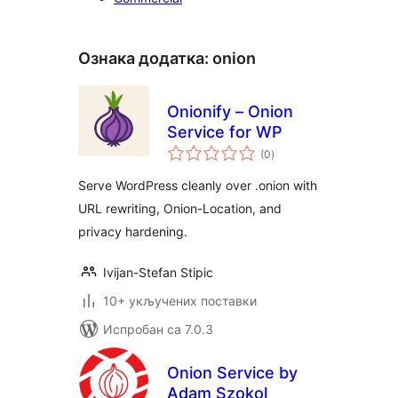
Ознака додатка:
onion
Onionify – Onion
Service for WP
укупних
(0
)
оцена
Serve WordPress cleanly over .onion with
URL rewriting, Onion-Location, and
privacy hardening.
Ivijan-Stefan Stipic
10+ укључених поставки
Испробан са 7.0.3
Onion Service by
Adam Szokol