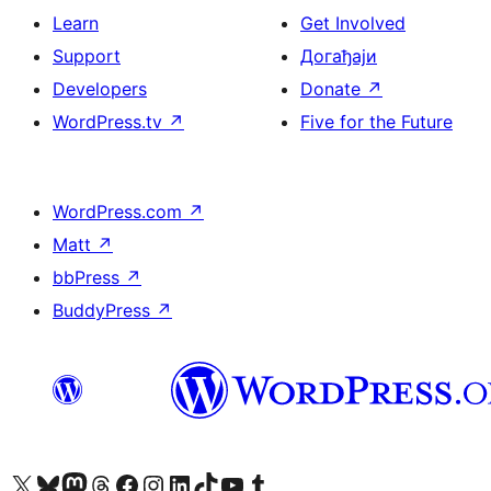
Learn
Get Involved
Support
Догађаји
Developers
Donate
↗
WordPress.tv
↗
Five for the Future
WordPress.com
↗
Matt
↗
bbPress
↗
BuddyPress
↗
Visit our X (formerly Twitter) account
Посетите наш Bluesky налог
Visit our Mastodon account
Посетите наш налог на Threads-у
Visit our Facebook page
Посетите наш Инстаграм налог
Visit our LinkedIn account
Посетите наш TikTok налог
Visit our YouTube channel
Посетите наш Tumblr налог