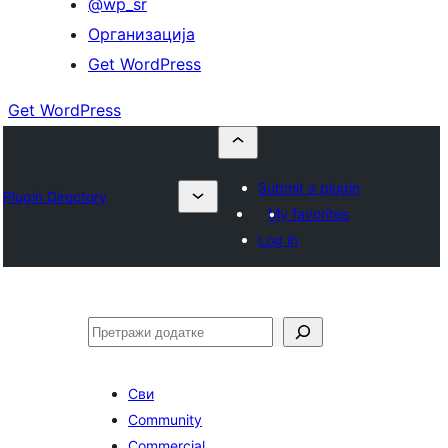
@wp_sr
Организација
Get WordPress
Get WordPress
Submit a plugin
Plugin Directory
My favorites
Log in
Претрага
Сви
Community
Commercial