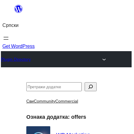
Скочи
на
Српски
садржај
Get WordPress
Plugin Directory
Претрага
Сви
Community
Commercial
Ознака додатка:
offers