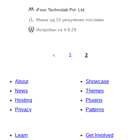
iFour Technolab Pvt. Ltd.
Мање од 10 укључених поставки
Испробан са 4.8.29
Пагинација
чланака
1
2
About
Showcase
News
Themes
Hosting
Plugins
Privacy
Patterns
Learn
Get Involved