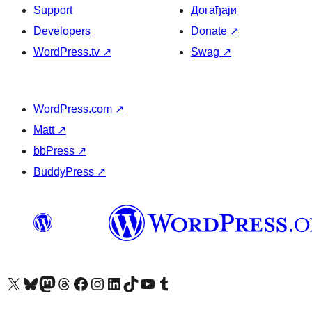
Support
Догађаји
Developers
Donate
↗
WordPress.tv
↗
Swag
↗
WordPress.com
↗
Matt
↗
bbPress
↗
BuddyPress
↗
Visit our X (formerly Twitter) account
Посетите наш Bluesky налог
Visit our Mastodon account
Посетите наш налог на Threads-у
Visit our Facebook page
Посетите наш Инстаграм налог
Visit our LinkedIn account
Посетите наш TikTok налог
Visit our YouTube channel
Посетите наш Tumblr налог