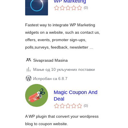
WP Marketing
укупних
(0
)
оцена
Fastest way to integrate WP Marketing
widgets on a website, such as contact us,
offers, events, promoter sign-ups,
polls,surveys, feedback, newsletter …
Sivaprasad Masina
Мање од 10 укључених поставки
Испробан са 6.8.7
Magic Coupon And
Deal
укупних
(0
)
оцена
A WP plugin that convert your wordpress
blog to coupon website.