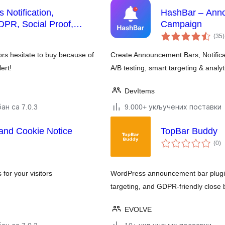
 Notification,
HashBar – Anno
R, Social Proof,
Campaign
 Notification Bar
(35
)
ors hesitate to buy because of
Create Announcement Bars, Notific
ert!
A/B testing, smart targeting & analyt
DevItems
ан са 7.0.3
9.000+ укључених поставки
 and Cookie Notice
TopBar Buddy
у
(0
)
о
for your visitors
WordPress announcement bar plugin w
targeting, and GDPR-friendly close 
EVOLVE