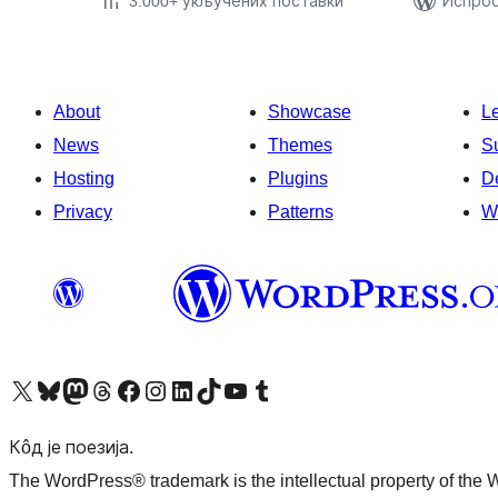
3.000+ укључених поставки
Испроб
About
Showcase
L
News
Themes
S
Hosting
Plugins
D
Privacy
Patterns
W
Visit our X (formerly Twitter) account
Посетите наш Bluesky налог
Visit our Mastodon account
Посетите наш налог на Threads-у
Visit our Facebook page
Посетите наш Инстаграм налог
Visit our LinkedIn account
Посетите наш TikTok налог
Visit our YouTube channel
Посетите наш Tumblr налог
Кôд је поезија.
The WordPress® trademark is the intellectual property of the