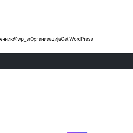
ечник
@wp_sr
Организација
Get WordPress