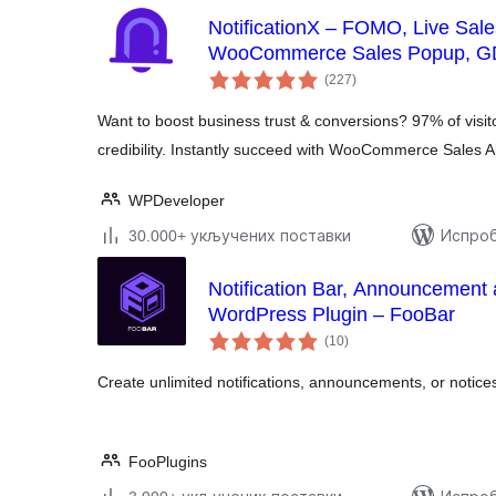
NotificationX – FOMO, Live Sales
WooCommerce Sales Popup, GDP
укупних
Announcement Banner & Floating
(227
)
оцена
Want to boost business trust & conversions? 97% of visit
credibility. Instantly succeed with WooCommerce Sales Al
WPDeveloper
30.000+ укључених поставки
Испроб
Notification Bar, Announcement
WordPress Plugin – FooBar
укупних
(10
)
оцена
Create unlimited notifications, announcements, or notices 
FooPlugins