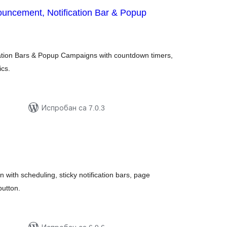
uncement, Notification Bar & Popup
укупних
оцена
ation Bars & Popup Campaigns with countdown timers,
ics.
Испробан са 7.0.3
купних
цена
ith scheduling, sticky notification bars, page
button.