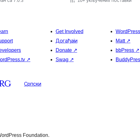
ан са 7.0.3
10+ укључених поставки
earn
Get Involved
WordPres
upport
Догађаји
Matt
↗
evelopers
Donate
↗
bbPress
↗
ordPress.tv
↗
Swag
↗
BuddyPre
Српски
 WordPress Foundation.