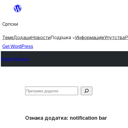
Скочи
на
Српски
садржај
Теме
Додаци
Новости
Подршка
Информације
Упутства
Р
Get WordPress
Plugin Directory
Претрага
Ознака додатка:
notification bar