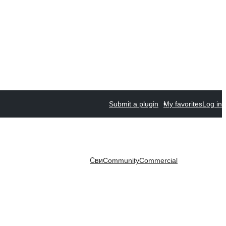
Submit a plugin
My favorites
Log in
Сви
Community
Commercial