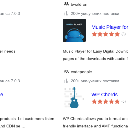
bwaldron
н са 7.0.3
200+ укључених поставки
Music Player fo
ук
(3
)
о
yer needs.
Music Player for Easy Digital Downl
pages of the downloads with audio f
codepeople
н са 7.0.3
200+ укључених поставки
ce
WP Chords
ук
(6
)
о
roducts. Let customers listen
WP Chords allows you to format and 
s and CDN se …
friendly interface and AMP functional