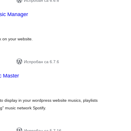
Испробан са 6.6.6
sic Manager
упних
цена
 on your website.
Испробан са 6.7.6
c Master
укупних
оцена
 display in your wordpress website musics, playlists
g" music network Spotify.
Испробан са 5.7.16