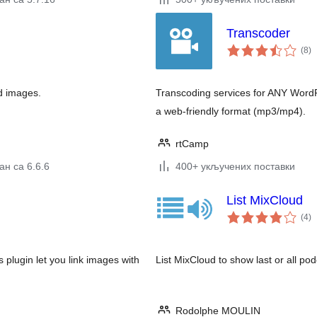
Transcoder
ук
(8
)
о
ed images.
Transcoding services for ANY WordPr
a web-friendly format (mp3/mp4).
rtCamp
н са 6.6.6
400+ укључених поставки
List MixCloud
ук
(4
)
о
plugin let you link images with
List MixCloud to show last or all po
Rodolphe MOULIN