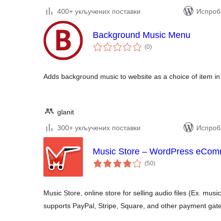
400+ укључених поставки
Испроба
Background Music Menu
укупних
(0
)
оцена
Adds background music to website as a choice of item i
glanit
300+ укључених поставки
Испроб
Music Store – WordPress eCo
укупних
(50
)
оцена
Music Store, online store for selling audio files (Ex. musi
supports PayPal, Stripe, Square, and other payment gat