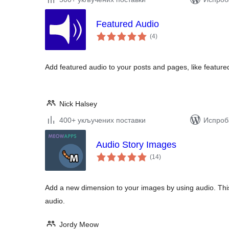
Featured Audio
укупних
(4
)
оцена
Add featured audio to your posts and pages, like featur
Nick Halsey
400+ укључених поставки
Испроба
Audio Story Images
укупних
(14
)
оцена
Add a new dimension to your images by using audio. This 
audio.
Jordy Meow