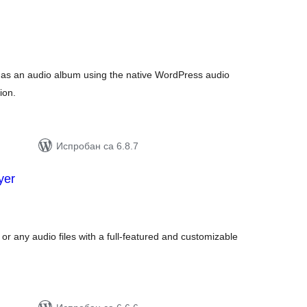
укупних
оцена
ks as an audio album using the native WordPress audio
ion.
Испробан са 6.8.7
yer
упних
цена
r any audio files with a full-featured and customizable