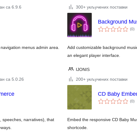
н са 6.9.6
300+ укључених поставки
Background Mus
ук
(0
)
о
n navigation menus admin area.
Add customizable background music
an elegant player interface.
IJONIS
ан са 5.0.26
200+ укључених поставки
mmerce
CD Baby Embe
ук
(0
)
о
c, speeches, narratives), that
Embed the responsive CD Baby Musi
eways.
shortcode.