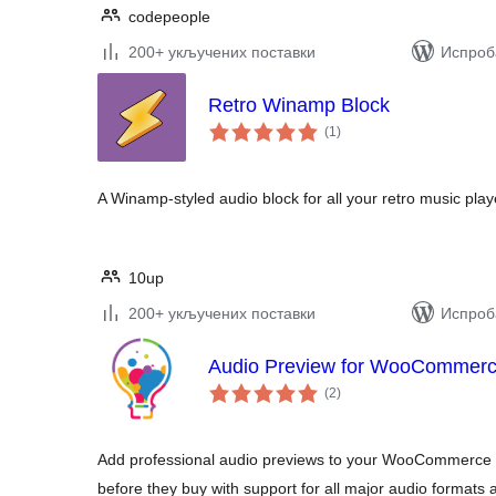
codepeople
200+ укључених поставки
Испроба
Retro Winamp Block
укупних
(1
)
оцена
A Winamp-styled audio block for all your retro music pla
10up
200+ укључених поставки
Испроба
Audio Preview for WooCommer
укупних
(2
)
оцена
Add professional audio previews to your WooCommerce p
before they buy with support for all major audio format