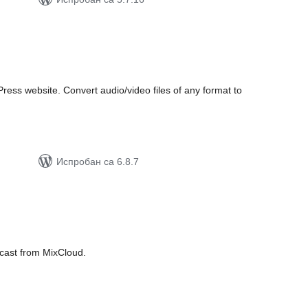
упних
цена
ess website. Convert audio/video files of any format to
Испробан са 6.8.7
упних
цена
dcast from MixCloud.