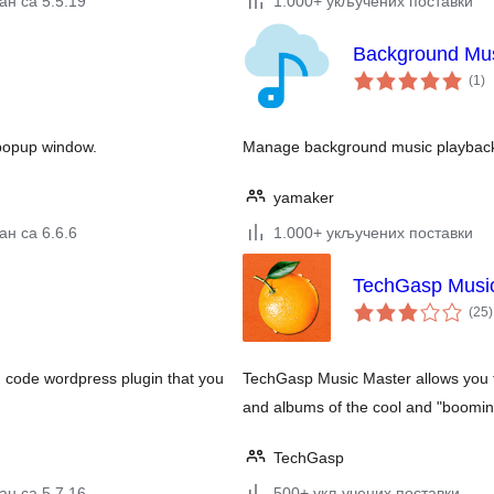
ан са 5.5.19
1.000+ укључених поставки
Background Mu
ук
(1
)
о
 popup window.
Manage background music playback
yamaker
н са 6.6.6
1.000+ укључених поставки
TechGasp Musi
(25
)
n code wordpress plugin that you
TechGasp Music Master allows you to
and albums of the cool and "boomin
TechGasp
ан са 5.7.16
500+ укључених поставки