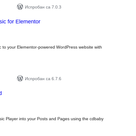
Испробан са 7.0.3
ic for Elementor
упних
цена
 to your Elementor-powered WordPress website with
Испробан са 6.7.6
d
упних
цена
c Player into your Posts and Pages using the cdbaby