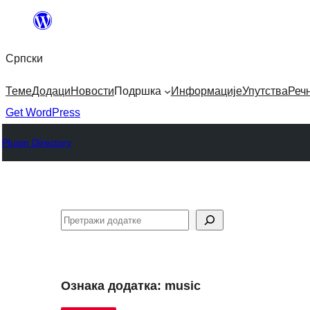
Скочи
на
Српски
садржај
Теме
Додаци
Новости
Подршка
Информације
Упутства
Реч
Get WordPress
Plugin Directory
Претрага
Ознака додатка:
music