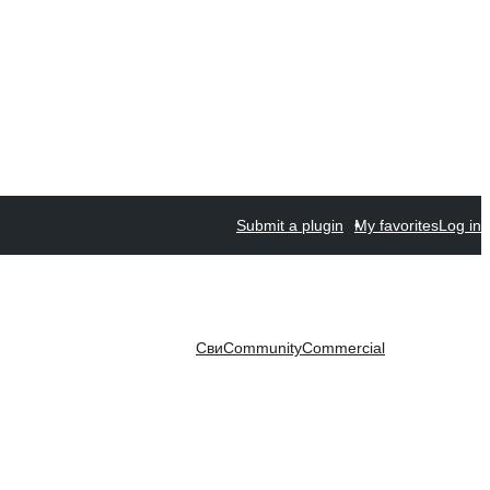
Submit a plugin
My favorites
Log in
Сви
Community
Commercial