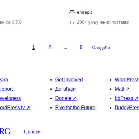
emreplt
н са 6.7.6
200+ укључених поставки
1
2
8
…
Следеће
earn
Get Involved
WordPres
upport
Догађаји
Matt
↗
evelopers
Donate
↗
bbPress
↗
ordPress.tv
↗
Five for the Future
BuddyPre
Српски