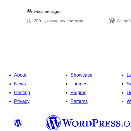
wbcomdesigns
200+ укључених поставки
Испроба
Пагинација
чланака
About
Showcase
L
News
Themes
S
Hosting
Plugins
D
Privacy
Patterns
W