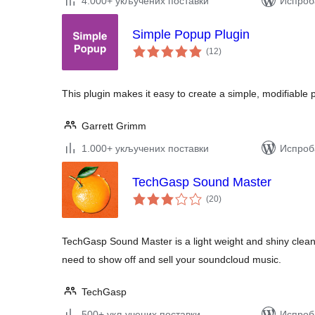
4.000+ укључених поставки
Испроб
Simple Popup Plugin
укупних
(12
)
оцена
This plugin makes it easy to create a simple, modifiable
Garrett Grimm
1.000+ укључених поставки
Испроба
TechGasp Sound Master
укупних
(20
)
оцена
TechGasp Sound Master is a light weight and shiny clea
need to show off and sell your soundcloud music.
TechGasp
500+ укључених поставки
Испроб