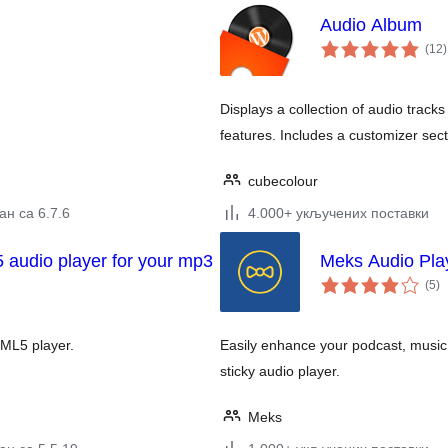
Audio Album
(12
)
Displays a collection of audio trac
features. Includes a customizer sect
cubecolour
н са 6.7.6
4.000+ укључених поставки
audio player for your mp3
Meks Audio Pla
ук
(5
)
о
TML5 player.
Easily enhance your podcast, music o
sticky audio player.
Meks