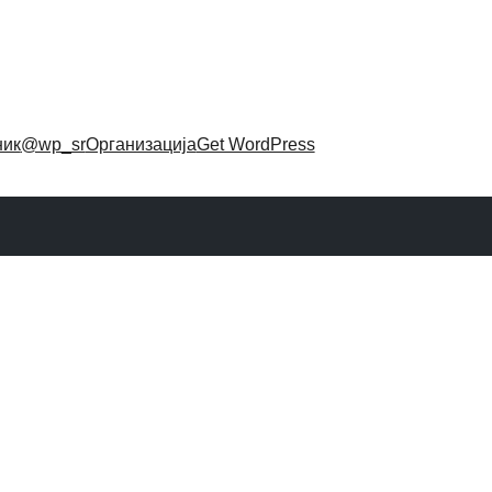
ник
@wp_sr
Организација
Get WordPress