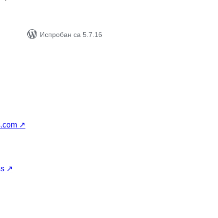
Испробан са 5.7.16
s.com
↗
ss
↗