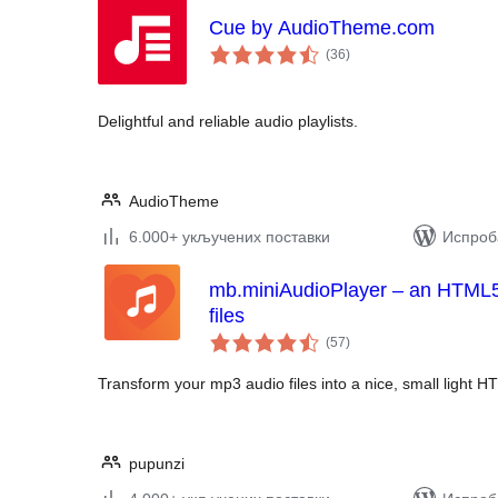
Cue by AudioTheme.com
укупних
(36
)
оцена
Delightful and reliable audio playlists.
AudioTheme
6.000+ укључених поставки
Испроба
mb.miniAudioPlayer – an HTML5 
files
укупних
(57
)
оцена
Transform your mp3 audio files into a nice, small light H
pupunzi