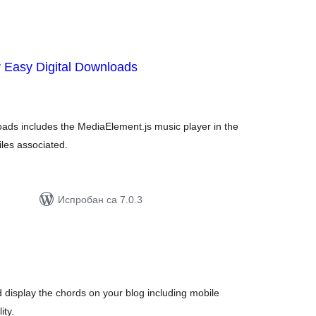
r Easy Digital Downloads
упних
цена
oads includes the MediaElement.js music player in the
iles associated.
Испробан са 7.0.3
упних
цена
display the chords on your blog including mobile
ity.