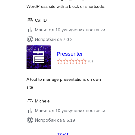
WordPress site with a block or shortcode.
Cal ID
Мање од 10 укључених поставки
Испробан са 7.0.3
Pressenter
укупних
(0
)
оцена
A tool to manage presentations on own
site
Michele
Мање од 10 укључених поставки
Испробан са 5.5.19
Tryst