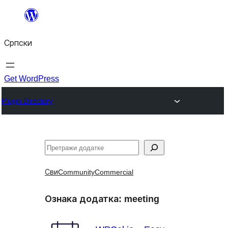
Скочи
на
Српски
садржај
Get WordPress
Plugin Directory
Претрага
Сви
Community
Commercial
Ознака додатка:
meeting