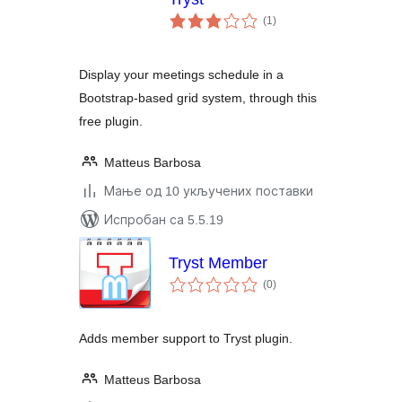
укупних
(1
)
оцена
Display your meetings schedule in a
Bootstrap-based grid system, through this
free plugin.
Matteus Barbosa
Мање од 10 укључених поставки
Испробан са 5.5.19
Tryst Member
укупних
(0
)
оцена
Adds member support to Tryst plugin.
Matteus Barbosa