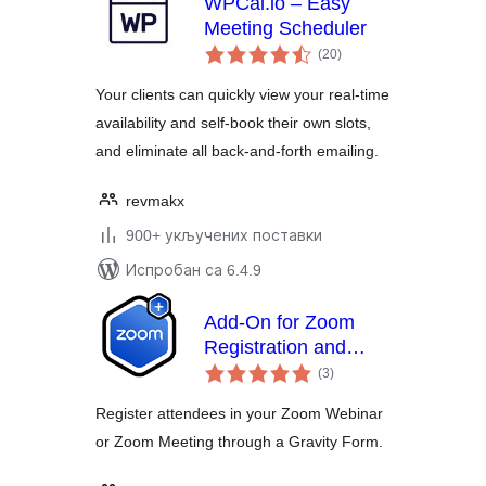
WPCal.io – Easy
Meeting Scheduler
укупних
(20
)
оцена
Your clients can quickly view your real-time
availability and self-book their own slots,
and eliminate all back-and-forth emailing.
revmakx
900+ укључених поставки
Испробан са 6.4.9
Add-On for Zoom
Registration and
укупних
Gravity Forms
(3
)
оцена
Register attendees in your Zoom Webinar
or Zoom Meeting through a Gravity Form.