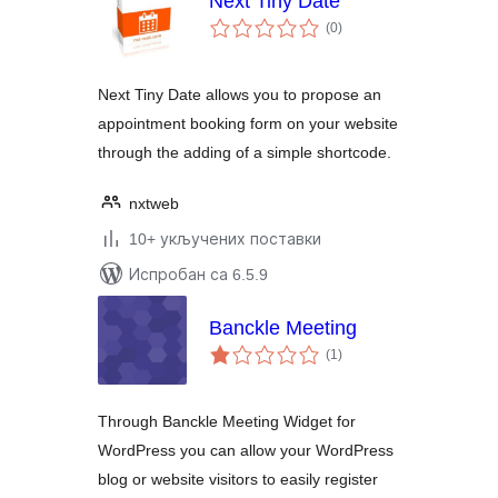
Next Tiny Date
укупних
(0
)
оцена
Next Tiny Date allows you to propose an
appointment booking form on your website
through the adding of a simple shortcode.
nxtweb
10+ укључених поставки
Испробан са 6.5.9
Banckle Meeting
укупних
(1
)
оцена
Through Banckle Meeting Widget for
WordPress you can allow your WordPress
blog or website visitors to easily register