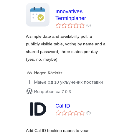
InnovativeK
Terminplaner
укупних
(0
)
оцена
A simple date and availability poll: a
publicly visible table, voting by name and a
shared password, three states per day
(yes, no, maybe).
Hagen Köckritz
Мање од 10 укључених поставки
Испробан са 7.0.3
Cal ID
укупних
(0
)
оцена
Add Cal ID booking pages to your