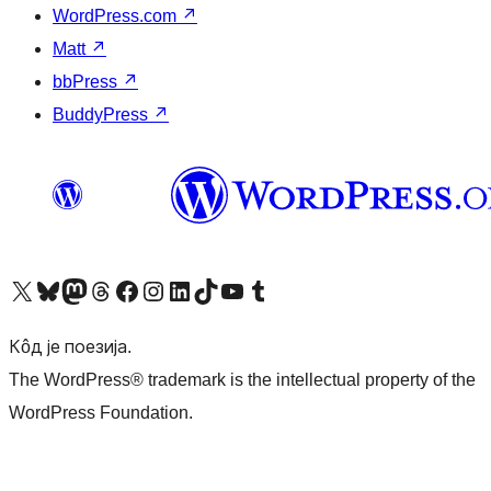
WordPress.com
↗
Matt
↗
bbPress
↗
BuddyPress
↗
Visit our X (formerly Twitter) account
Посетите наш Bluesky налог
Visit our Mastodon account
Посетите наш налог на Threads-у
Visit our Facebook page
Посетите наш Инстаграм налог
Visit our LinkedIn account
Посетите наш TikTok налог
Visit our YouTube channel
Посетите наш Tumblr налог
Кôд је поезија.
The WordPress® trademark is the intellectual property of the
WordPress Foundation.