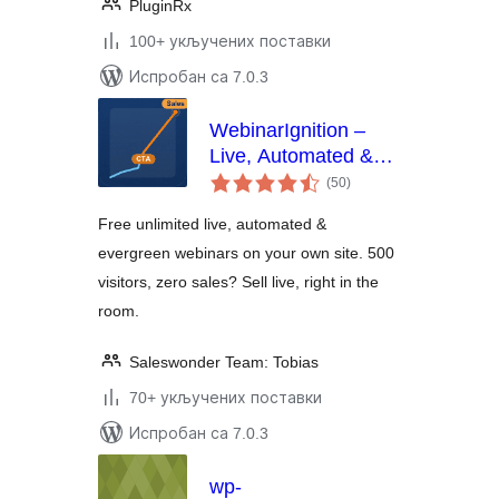
PluginRx
100+ укључених поставки
Испробан са 7.0.3
WebinarIgnition –
Live, Automated &
укупних
Evergreen Webinar
(50
)
оцена
System also for
Free unlimited live, automated &
WooCommerce
evergreen webinars on your own site. 500
visitors, zero sales? Sell live, right in the
room.
Saleswonder Team: Tobias
70+ укључених поставки
Испробан са 7.0.3
wp-