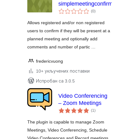
simplemeetingconfirmation
укупних
(0
)
оцена
Allows registered and/or non registered
users to confirm if they will be present at a
planned meeting and optionally add
comments and number of partic …
fredericvuong
10+ укључених поставки
Испробан са 3.0.5
Video Conferencing
– Zoom Meetings
укупних
(1
)
оцена
The plugin is capable to manage Zoom
Meetings, Video Conferencing, Schedule
Video Conferences and Record meetings