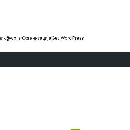
ник
@wp_sr
Организација
Get WordPress