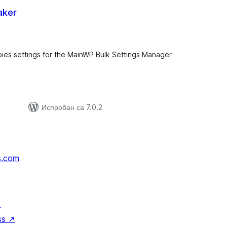
aker
упних
цена
es settings for the MainWP Bulk Settings Manager
Испробан са 7.0.2
s.com
↗
ss
↗