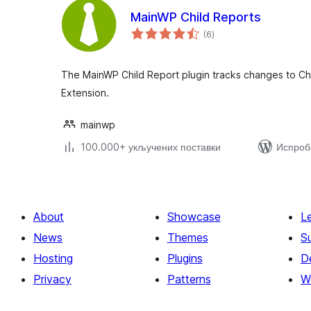
MainWP Child Reports
укупних
(6
)
оцена
The MainWP Child Report plugin tracks changes to Chil
Extension.
mainwp
100.000+ укључених поставки
Испроба
About
Showcase
L
News
Themes
S
Hosting
Plugins
D
Privacy
Patterns
W