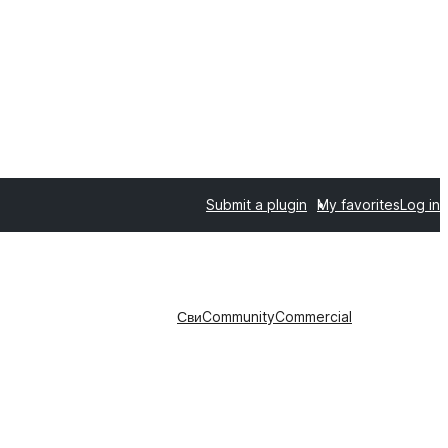
Submit a plugin
My favorites
Log in
Сви
Community
Commercial