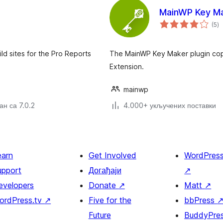
MainWP Key M
ук
(5
)
о
d sites for the Pro Reports
The MainWP Key Maker plugin copi
Extension.
mainwp
н са 7.0.2
4.000+ укључених поставки
earn
Get Involved
WordPres
upport
Догађаји
↗
evelopers
Donate
↗
Matt
↗
ordPress.tv
↗
Five for the
bbPress
Future
BuddyPre