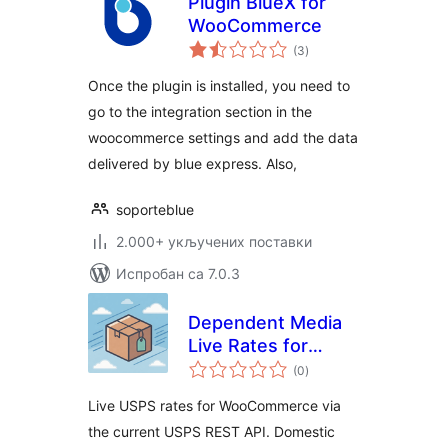
Plugin BlueX for
WooCommerce
укупних
(3
)
оцена
Once the plugin is installed, you need to
go to the integration section in the
woocommerce settings and add the data
delivered by blue express. Also,
soporteblue
2.000+ укључених поставки
Испробан са 7.0.3
Dependent Media
Live Rates for
укупних
USPS
(0
)
оцена
Live USPS rates for WooCommerce via
the current USPS REST API. Domestic