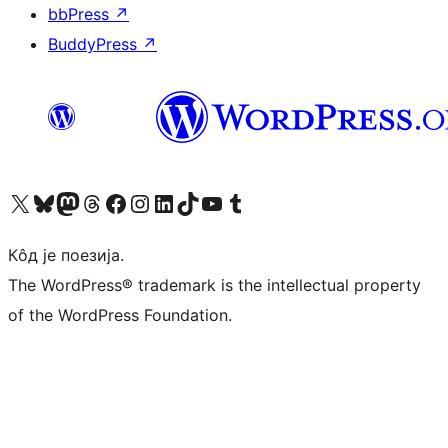
bbPress
↗
BuddyPress
↗
Visit our X (formerly Twitter) account
Посетите наш Bluesky налог
Visit our Mastodon account
Посетите наш налог на Threads-у
Visit our Facebook page
Посетите наш Инстаграм налог
Visit our LinkedIn account
Посетите наш TikTok налог
Visit our YouTube channel
Посетите наш Tumblr налог
Кôд је поезија.
The WordPress® trademark is the intellectual property
of the WordPress Foundation.