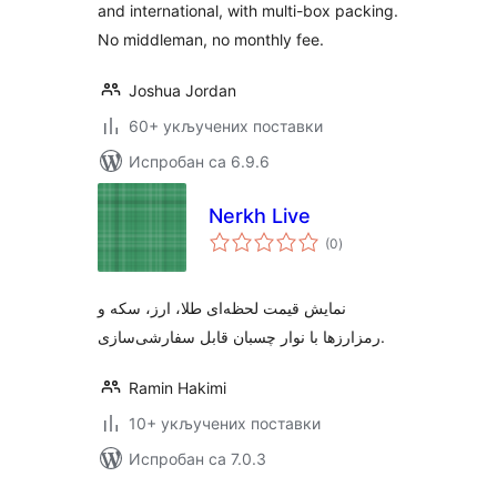
and international, with multi-box packing.
No middleman, no monthly fee.
Joshua Jordan
60+ укључених поставки
Испробан са 6.9.6
Nerkh Live
укупних
(0
)
оцена
نمایش قیمت لحظه‌ای طلا، ارز، سکه و
رمزارزها با نوار چسبان قابل سفارشی‌سازی.
Ramin Hakimi
10+ укључених поставки
Испробан са 7.0.3