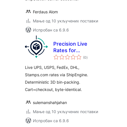
Ferdaus Alom
Мање од 10 укључених поставки
Испробан са 6.9.6
Precision Live
Rates for
укупних
WooCommerce
(0
)
оцена
Live UPS, USPS, FedEx, DHL,
Stamps.com rates via ShipEngine.
Deterministic 3D bin-packing.
Cart=checkout, byte-identical.
sulemanshahjahan
Мање од 10 укључених поставки
Испробан са 6.9.6