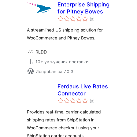
Enterprise Shipping
for Pitney Bowes
укупних
(0
)
оцена
A streamlined US shipping solution for
WooCommerce and Pitney Bowes.
RLDD
10+ укључених поставки
Испробан са 7.0.3
Ferdaus Live Rates
Connector
укупних
(0
)
оцена
Provides real-time, carrier-calculated
shipping rates from ShipStation in
WooCommerce checkout using your
ShipStation carrier accounts.