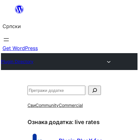
Скочи
на
Српски
садржај
Get WordPress
Plugin Directory
Претрага
Сви
Community
Commercial
Ознака додатка:
live rates