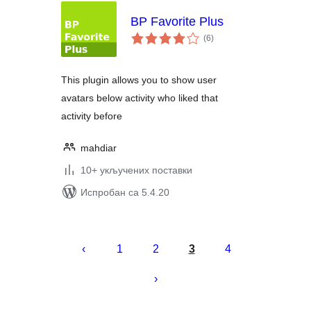
BP Favorite Plus
укупних
(6
)
оцена
This plugin allows you to show user
avatars below activity who liked that
activity before
mahdiar
10+ укључених поставки
Испробан са 5.4.20
Пагинација
чланака
1
2
3
4