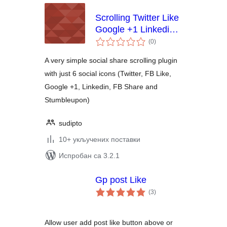
Scrolling Twitter Like
Google +1 Linkedin
укупних
and Stumbleupon
(0
)
оцена
A very simple social share scrolling plugin
with just 6 social icons (Twitter, FB Like,
Google +1, Linkedin, FB Share and
Stumbleupon)
sudipto
10+ укључених поставки
Испробан са 3.2.1
Gp post Like
укупних
(3
)
оцена
Allow user add post like button above or