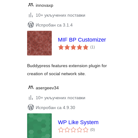
innovaxp
10+ укључених поставки
Испробан са 3.1.4
MIF BP Customizer
укупних
(1
)
оцена
Buddypress features extension plugin for
creation of social network site.
asergeev34
10+ укључених поставки
Испробан са 4.9.30
WP Like System
укупних
(0
)
оцена