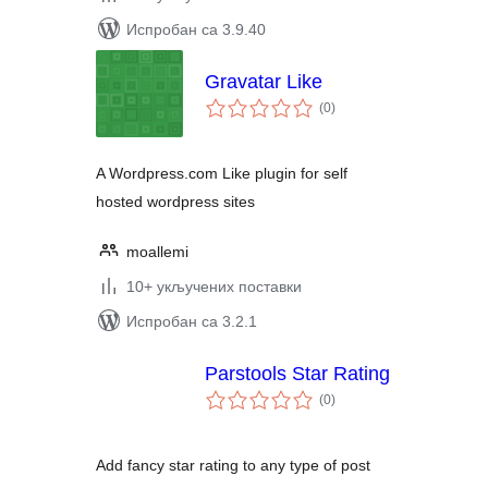
Испробан са 3.9.40
Gravatar Like
укупних
(0
)
оцена
A Wordpress.com Like plugin for self
hosted wordpress sites
moallemi
10+ укључених поставки
Испробан са 3.2.1
Parstools Star Rating
укупних
(0
)
оцена
Add fancy star rating to any type of post