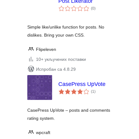
Post Likerator
укупних
(0
)
оцена
Simple like/unlike function for posts. No
dislikes. Bring your own CSS.
Flipeleven
10+ укључених поставки
Испробан са 4.8.29
CasePress UpVote
укупних
(1
)
оцена
CasePress UpVote – posts and comments
rating system.
wpcraft