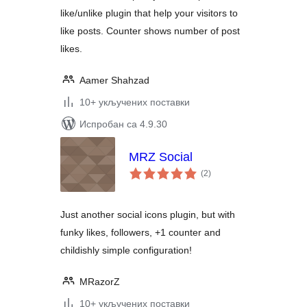
like/unlike plugin that help your visitors to
like posts. Counter shows number of post
likes.
Aamer Shahzad
10+ укључених поставки
Испробан са 4.9.30
MRZ Social
укупних
(2
)
оцена
Just another social icons plugin, but with
funky likes, followers, +1 counter and
childishly simple configuration!
MRazorZ
10+ укључених поставки