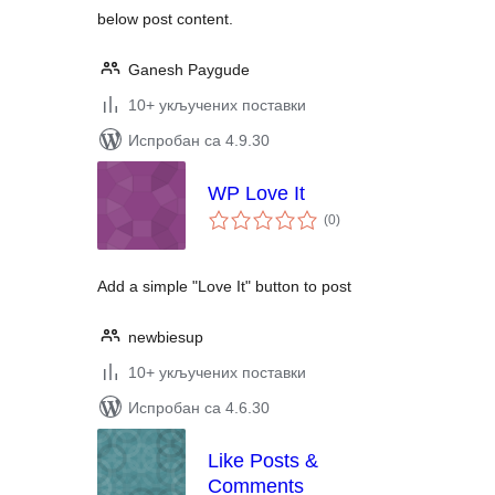
below post content.
Ganesh Paygude
10+ укључених поставки
Испробан са 4.9.30
WP Love It
укупних
(0
)
оцена
Add a simple "Love It" button to post
newbiesup
10+ укључених поставки
Испробан са 4.6.30
Like Posts &
Comments