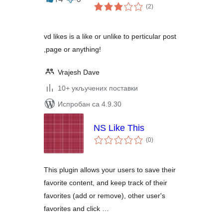
укупних
(2
)
оцена
vd likes is a like or unlike to perticular post
,page or anything!
Vrajesh Dave
10+ укључених поставки
Испробан са 4.9.30
NS Like This
укупних
(0
)
оцена
This plugin allows your users to save their
favorite content, and keep track of their
favorites (add or remove), other user's
favorites and click …