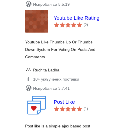
Испробан са 5.5.19
Youtube Like Rating
укупних
(2
)
оцена
Youtube Like Thumbs Up Or Thumbs
Down System For Voting On Posts And
Comments.
Ruchita Ladha
10+ укључених поставки
Испробан са 3.7.41
Post Like
укупних
(1
)
оцена
Post like is a simple ajax based post