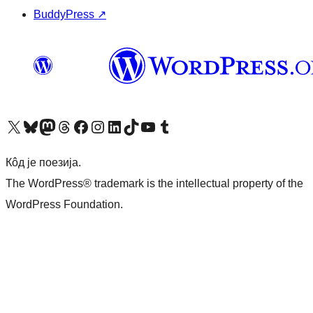
BuddyPress
↗
Visit our X (formerly Twitter) account
Посетите наш Bluesky налог
Visit our Mastodon account
Посетите наш налог на Threads-у
Visit our Facebook page
Посетите наш Инстаграм налог
Visit our LinkedIn account
Посетите наш TikTok налог
Visit our YouTube channel
Посетите наш Tumblr налог
Кôд је поезија.
The WordPress® trademark is the intellectual property of the
WordPress Foundation.