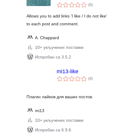
укупних
(0
)
оцена
Allows you to add links 'I like / I do not like'
to each post and comment.
A. Chappard
10+ укључених поставки
Испробан са 3.5.2
mi13-like
укупних
(0
)
оцена
Плагин лайков для ваших постов.
mi13
10+ укључених поставки
Испробан са 6.9.6