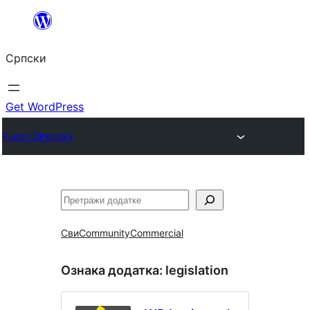
Скочи
на
Српски
садржај
Get WordPress
Plugin Directory
Претрага
Сви
Community
Commercial
Ознака додатка:
legislation