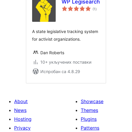
WP Legisearch
укупних
(1
)
оцена
A state legislative tracking system
for activist organizations.
Dan Roberts
10+ укључених поставки
Испробан са 4.8.29
About
Showcase
News
Themes
Hosting
Plugins
Privacy
Patterns