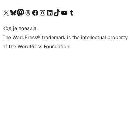
Visit our X (formerly Twitter) account
Посетите наш Bluesky налог
Visit our Mastodon account
Посетите наш налог на Threads-у
Visit our Facebook page
Посетите наш Инстаграм налог
Visit our LinkedIn account
Посетите наш TikTok налог
Visit our YouTube channel
Посетите наш Tumblr налог
Кôд је поезија.
The WordPress® trademark is the intellectual property
of the WordPress Foundation.