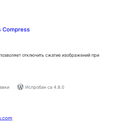
s Compress
купних
цена
 позволяет отключить сжатие изображений при
авки
Испробан са 4.8.0
s.com