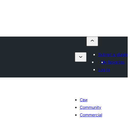
Submit a plugin
My favorites
Log in
Сви
Community
Commercial