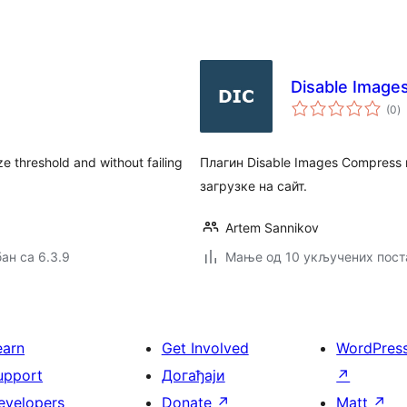
Disable Image
у
(0
)
о
e threshold and without failing
Плагин Disable Images Compress
загрузке на сайт.
Artem Sannikov
ан са 6.3.9
Мање од 10 укључених пост
earn
Get Involved
WordPres
upport
Догађаји
↗
evelopers
Donate
↗
Matt
↗