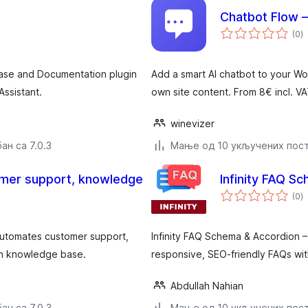
Chatbot Flow —
у
(0
)
о
ase and Documentation plugin
Add a smart AI chatbot to your Wor
Assistant.
own site content. From 8€ incl. 
winevizer
ан са 7.0.3
Мање од 10 укључених пос
omer support, knowledge
Infinity FAQ S
у
(0
)
о
Automates customer support,
Infinity FAQ Schema & Accordion 
wn knowledge base.
responsive, SEO-friendly FAQs wit
Abdullah Nahian
ан са 7.0.3
Мање од 10 укључених пос