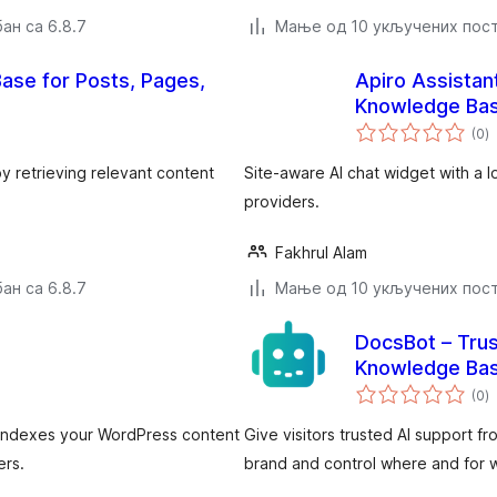
ан са 6.8.7
Мање од 10 укључених пос
ase for Posts, Pages,
Apiro Assistan
Knowledge Ba
у
(0
)
о
y retrieving relevant content
Site-aware AI chat widget with a 
providers.
Fakhrul Alam
ан са 6.8.7
Мање од 10 укључених пос
DocsBot – Trus
Knowledge Ba
у
(0
)
о
at indexes your WordPress content
Give visitors trusted AI support 
ers.
brand and control where and for 