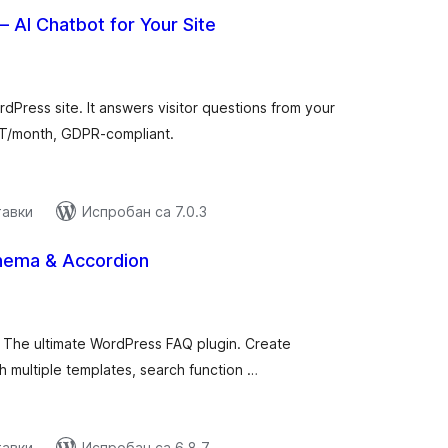
 AI Chatbot for Your Site
купних
цена
dPress site. It answers visitor questions from your
VAT/month, GDPR-compliant.
тавки
Испробан са 7.0.3
chema & Accordion
купних
цена
– The ultimate WordPress FAQ plugin. Create
h multiple templates, search function …
тавки
Испробан са 6.8.7