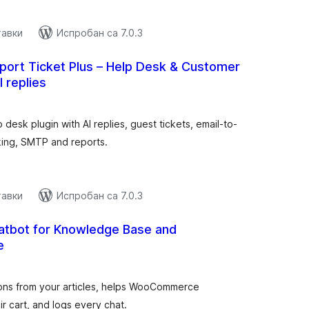
тавки
Испробан са 7.0.3
pport Ticket Plus – Help Desk & Customer
 replies
купних
цена
desk plugin with AI replies, guest tickets, email-to-
king, SMTP and reports.
тавки
Испробан са 7.0.3
atbot for Knowledge Base and
e
купних
цена
ions from your articles, helps WooCommerce
ir cart, and logs every chat.