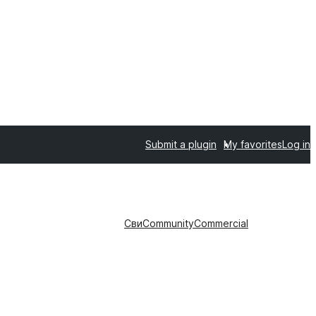
Submit a plugin
My favorites
Log in
Сви
Community
Commercial