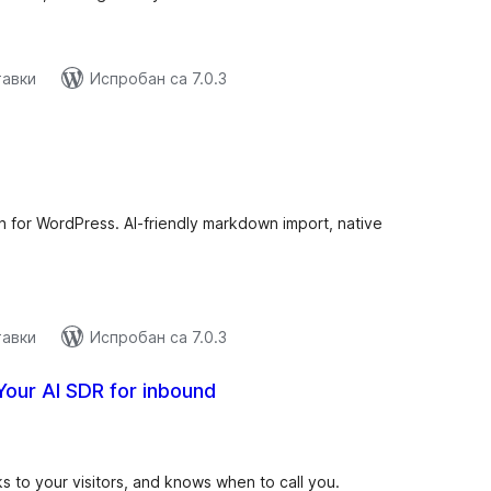
тавки
Испробан са 7.0.3
купних
цена
n for WordPress. AI-friendly markdown import, native
тавки
Испробан са 7.0.3
Your AI SDR for inbound
купних
цена
ks to your visitors, and knows when to call you.