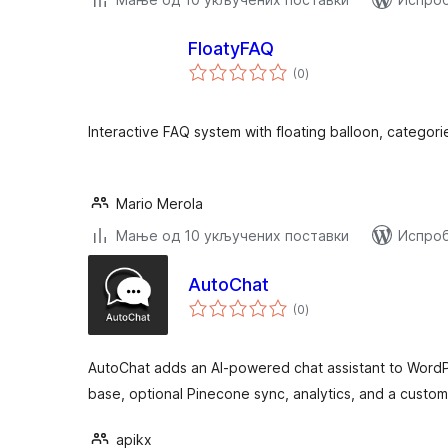
FloatyFAQ
укупних
(0
)
оцена
Interactive FAQ system with floating balloon, categorie
Mario Merola
Мање од 10 укључених поставки
Испроб
AutoChat
укупних
(0
)
оцена
AutoChat adds an AI-powered chat assistant to WordP
base, optional Pinecone sync, analytics, and a custom
apikx