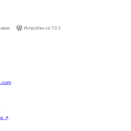
тавки
Испробан са 7.0.3
s.com
↗
ss
↗