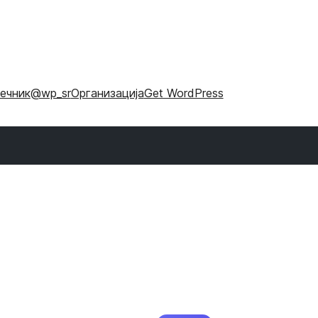
ечник
@wp_sr
Организација
Get WordPress