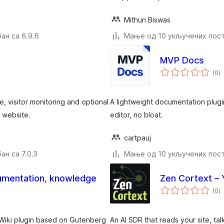
Mithun Biswas
ан са 6.9.6
Мање од 10 укључених пос
MVP Docs
у
(0
)
о
, visitor monitoring and optional
A lightweight documentation plugi
 website.
editor, no bloat.
cartpauj
ан са 7.0.3
Мање од 10 укључених пос
umentation, knowledge
Zen Cortext – 
у
(0
)
о
Wiki plugin based on Gutenberg
An AI SDR that reads your site, tal