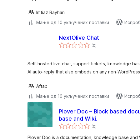
Imtiaz Rayhan
Мање од 10 укључених поставки
Испроб
NextOlive Chat
укупних
(0
)
оцена
Self-hosted live chat, support tickets, knowledge base
AI auto-reply that also embeds on any non-WordPress
Aftab
Мање од 10 укључених поставки
Испроб
Plover Doc – Block based doc
base and Wiki.
укупних
(0
)
оцена
Plover Doc is a documentation, knowledge base and 