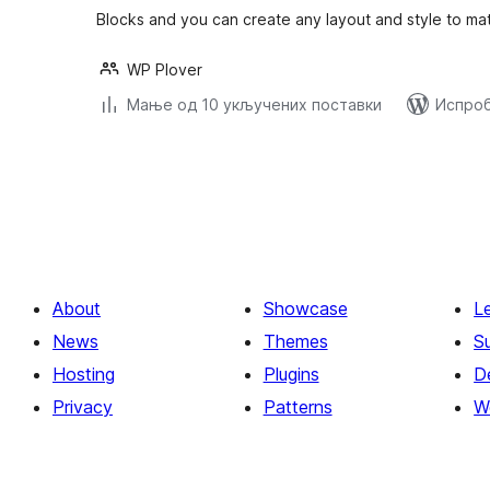
Blocks and you can create any layout and style to ma
WP Plover
Мање од 10 укључених поставки
Испроб
Пагинација
чланака
About
Showcase
L
News
Themes
S
Hosting
Plugins
D
Privacy
Patterns
W