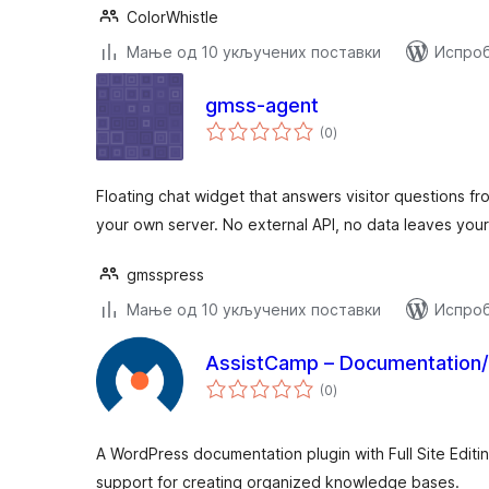
ColorWhistle
Мање од 10 укључених поставки
Испроб
gmss-agent
укупних
(0
)
оцена
Floating chat widget that answers visitor questions
your own server. No external API, no data leaves your 
gmsspress
Мање од 10 укључених поставки
Испроб
AssistCamp – Documentation/
укупних
(0
)
оцена
A WordPress documentation plugin with Full Site Editi
support for creating organized knowledge bases.