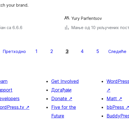
tch your brand.
Yury Parfentsov
ан са 6.6.6
Мање од 10 укључених пос
1
2
3
4
5
Претходно
Следеће
earn
Get Involved
WordPres
upport
Догађаји
↗
evelopers
Donate
↗
Matt
↗
ordPress.tv
↗
Five for the
bbPress
Future
BuddyPre