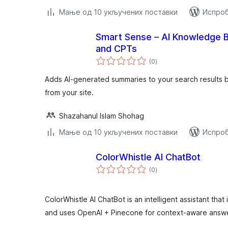
Мање од 10 укључених поставки
Испроб
Smart Sense – AI Knowledge B
and CPTs
укупних
(0
)
оцена
Adds AI-generated summaries to your search results b
from your site.
Shazahanul Islam Shohag
Мање од 10 укључених поставки
Испроб
ColorWhistle AI ChatBot
укупних
(0
)
оцена
ColorWhistle AI ChatBot is an intelligent assistant th
and uses OpenAI + Pinecone for context-aware answ