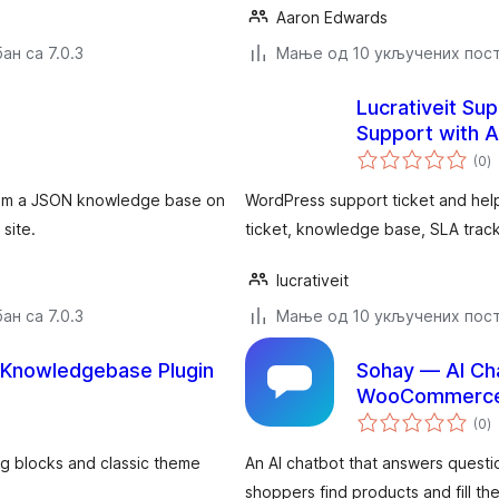
Aaron Edwards
ан са 7.0.3
Мање од 10 укључених пос
Lucrativeit Su
Support with AI
у
(0
)
о
 from a JSON knowledge base on
WordPress support ticket and help 
site.
ticket, knowledge base, SLA trac
lucrativeit
ан са 7.0.3
Мање од 10 укључених пос
Knowledgebase Plugin
Sohay — AI Ch
WooCommerc
у
(0
)
о
ng blocks and classic theme
An AI chatbot that answers quest
shoppers find products and fill the