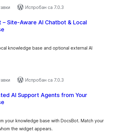
тавки
Испробан са 7.0.3
t – Site-Aware AI Chatbot & Local
se
купних
цена
local knowledge base and optional external AI
тавки
Испробан са 7.0.3
ted AI Support Agents from Your
se
купних
цена
from your knowledge base with DocsBot. Match your
whom the widget appears.