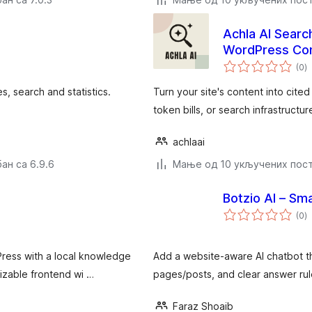
Achla AI Searc
WordPress Co
у
(0
)
о
s, search and statistics.
Turn your site's content into cited
token bills, or search infrastructur
achlaai
ан са 6.9.6
Мање од 10 укључених пос
Botzio AI – Sm
у
(0
)
о
ress with a local knowledge
Add a website-aware AI chatbot th
izable frontend wi …
pages/posts, and clear answer rul
Faraz Shoaib