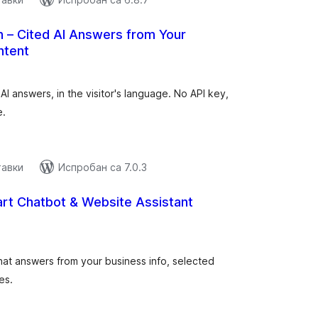
h – Cited AI Answers from Your
ntent
купних
цена
 AI answers, in the visitor's language. No API key,
e.
тавки
Испробан са 7.0.3
art Chatbot & Website Assistant
купних
цена
at answers from your business info, selected
es.