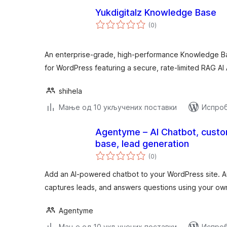
Yukdigitalz Knowledge Base
укупних
(0
)
оцена
An enterprise-grade, high-performance Knowledge B
for WordPress featuring a secure, rate-limited RAG AI 
shihela
Мање од 10 укључених поставки
Испроб
Agentyme – AI Chatbot, cust
base, lead generation
укупних
(0
)
оцена
Add an AI-powered chatbot to your WordPress site. 
captures leads, and answers questions using your o
Agentyme
Мање од 10 укључених поставки
Испроб