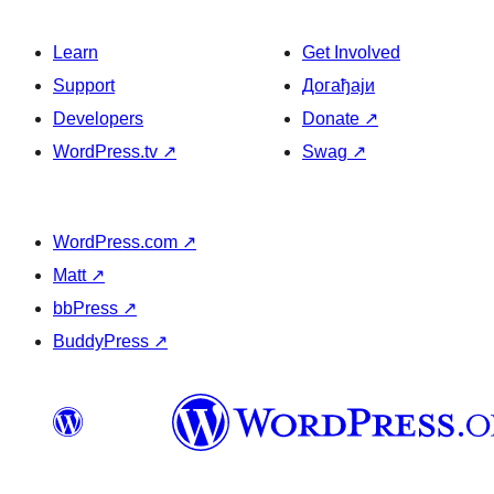
Learn
Get Involved
Support
Догађаји
Developers
Donate
↗
WordPress.tv
↗
Swag
↗
WordPress.com
↗
Matt
↗
bbPress
↗
BuddyPress
↗