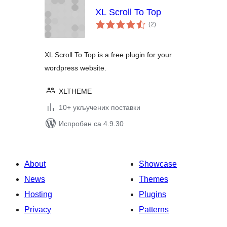
XL Scroll To Top
укупних
(2
)
оцена
XL Scroll To Top is a free plugin for your
wordpress website.
XLTHEME
10+ укључених поставки
Испробан са 4.9.30
About
Showcase
News
Themes
Hosting
Plugins
Privacy
Patterns