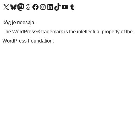
Visit our X (formerly Twitter) account
Посетите наш Bluesky налог
Visit our Mastodon account
Посетите наш налог на Threads-у
Visit our Facebook page
Посетите наш Инстаграм налог
Visit our LinkedIn account
Посетите наш TikTok налог
Visit our YouTube channel
Посетите наш Tumblr налог
Кôд је поезија.
The WordPress® trademark is the intellectual property of the
WordPress Foundation.