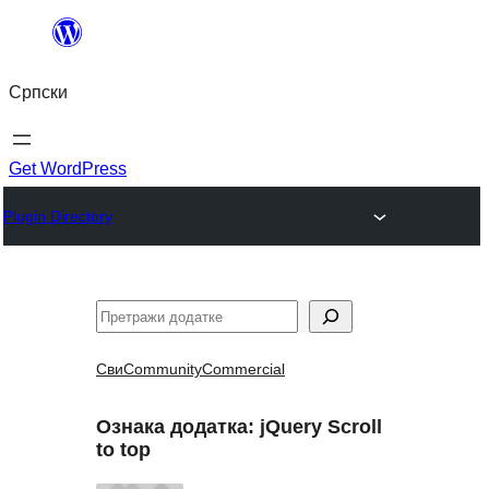
Скочи
на
Српски
садржај
Get WordPress
Plugin Directory
Претрага
Сви
Community
Commercial
Ознака додатка:
jQuery Scroll
to top