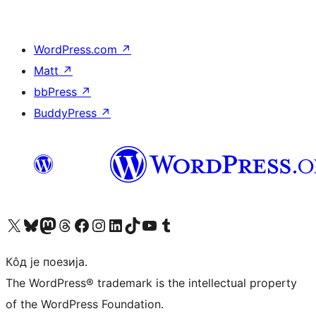
WordPress.com
↗
Matt
↗
bbPress
↗
BuddyPress
↗
Visit our X (formerly Twitter) account
Посетите наш Bluesky налог
Visit our Mastodon account
Посетите наш налог на Threads-у
Visit our Facebook page
Посетите наш Инстаграм налог
Visit our LinkedIn account
Посетите наш TikTok налог
Visit our YouTube channel
Посетите наш Tumblr налог
Кôд је поезија.
The WordPress® trademark is the intellectual property
of the WordPress Foundation.