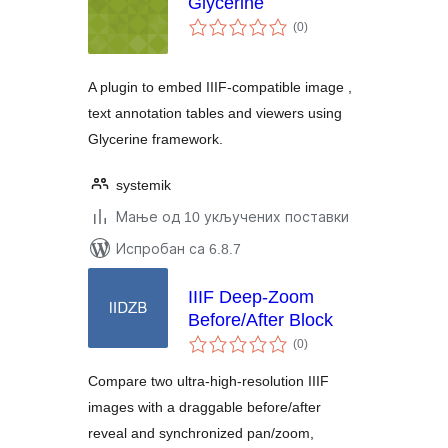
Glycerine
укупних
(0
)
оцена
A plugin to embed IIIF-compatible image ,
text annotation tables and viewers using
Glycerine framework.
systemik
Мање од 10 укључених поставки
Испробан са 6.8.7
IIIF Deep-Zoom
Before/After Block
укупних
(0
)
оцена
Compare two ultra-high-resolution IIIF
images with a draggable before/after
reveal and synchronized pan/zoom,