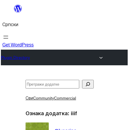
Скочи
на
Српски
садржај
Get WordPress
Plugin Directory
Претрага
Сви
Community
Commercial
Ознака додатка:
iiif