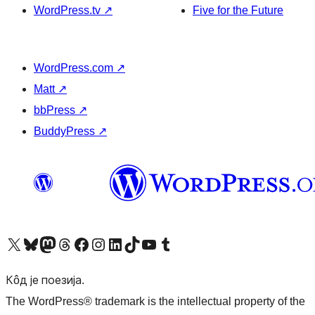
WordPress.tv
↗
Five for the Future
WordPress.com
↗
Matt
↗
bbPress
↗
BuddyPress
↗
Visit our X (formerly Twitter) account
Посетите наш Bluesky налог
Visit our Mastodon account
Посетите наш налог на Threads-у
Visit our Facebook page
Посетите наш Инстаграм налог
Visit our LinkedIn account
Посетите наш TikTok налог
Visit our YouTube channel
Посетите наш Tumblr налог
Кôд је поезија.
The WordPress® trademark is the intellectual property of the