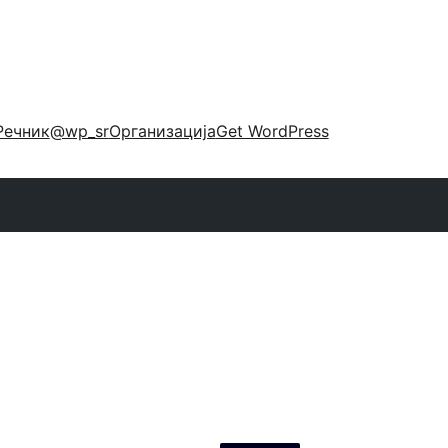
Речник
@wp_sr
Организација
Get WordPress