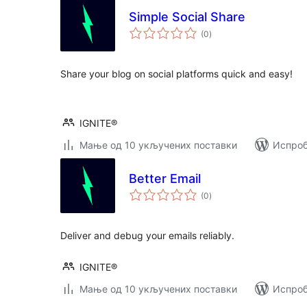
Simple Social Share
укупних
(0
)
оцена
Share your blog on social platforms quick and easy!
IGNITE®
Мање од 10 укључених поставки
Испроб
Better Email
укупних
(0
)
оцена
Deliver and debug your emails reliably.
IGNITE®
Мање од 10 укључених поставки
Испроб