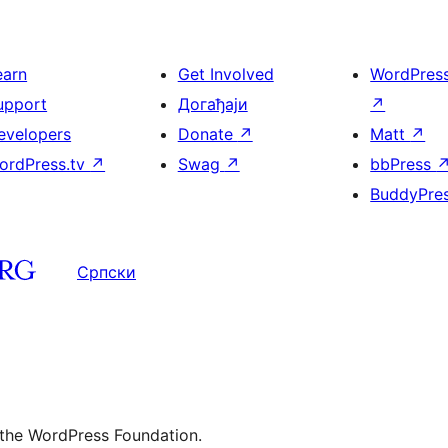
earn
Get Involved
WordPres
upport
Догађаји
↗
evelopers
Donate
↗
Matt
↗
ordPress.tv
↗
Swag
↗
bbPress
BuddyPre
Српски
 the WordPress Foundation.