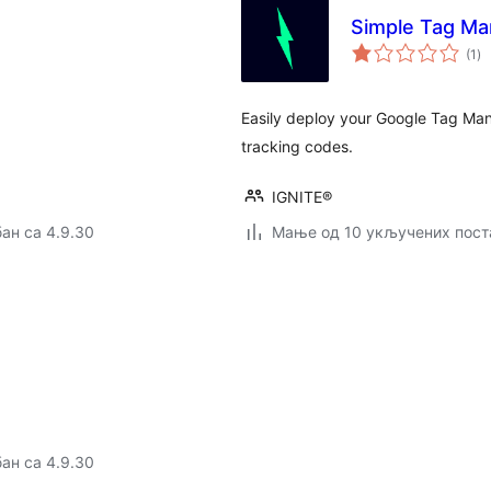
Simple Tag Ma
ук
(1
)
о
Easily deploy your Google Tag Man
tracking codes.
IGNITE®
ан са 4.9.30
Мање од 10 укључених пост
ан са 4.9.30