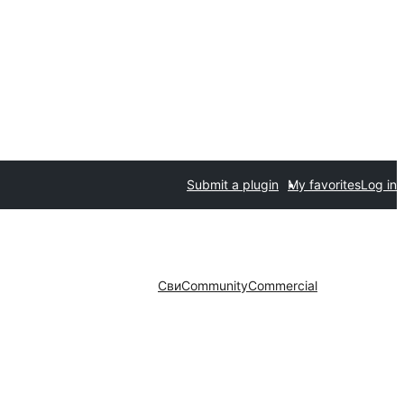
Submit a plugin
My favorites
Log in
Сви
Community
Commercial