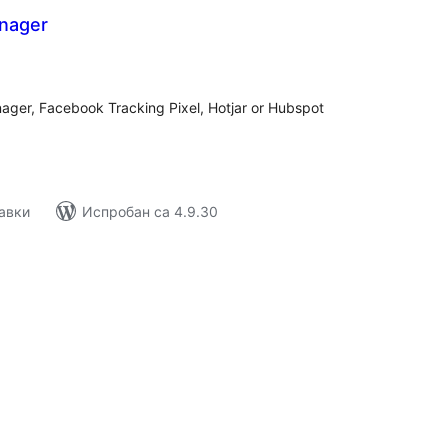
nager
упних
цена
ager, Facebook Tracking Pixel, Hotjar or Hubspot
авки
Испробан са 4.9.30