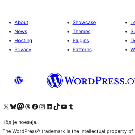
About
Showcase
L
News
Themes
S
Hosting
Plugins
D
Privacy
Patterns
W
Visit our X (formerly Twitter) account
Посетите наш Bluesky налог
Visit our Mastodon account
Посетите наш налог на Threads-у
Visit our Facebook page
Посетите наш Инстаграм налог
Visit our LinkedIn account
Посетите наш TikTok налог
Visit our YouTube channel
Посетите наш Tumblr налог
Кôд је поезија.
The WordPress® trademark is the intellectual property of