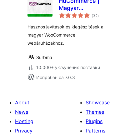
HuCommerce |
Magyar
укупних
kiegészítések
(32
)
оцена
WooCommerce
Hasznos javítások és kiegészítések a
webáruházakhoz
magyar WooCommerce
webáruházakhoz.
Surbma
10.000+ укључених поставки
Испробан са 7.0.3
About
Showcase
News
Themes
Hosting
Plugins
Privacy
Patterns