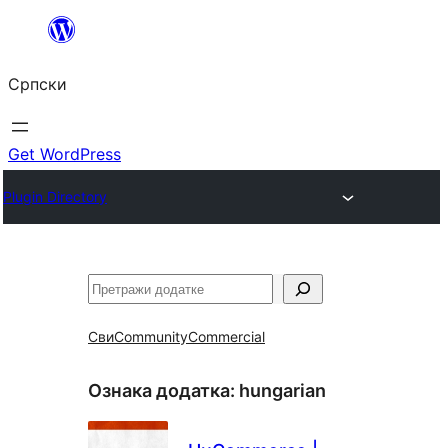
Скочи
на
Српски
садржај
Get WordPress
Plugin Directory
Претрага
Сви
Community
Commercial
Ознака додатка:
hungarian