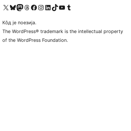
Visit our X (formerly Twitter) account
Посетите наш Bluesky налог
Visit our Mastodon account
Посетите наш налог на Threads-у
Visit our Facebook page
Посетите наш Инстаграм налог
Visit our LinkedIn account
Посетите наш TikTok налог
Visit our YouTube channel
Посетите наш Tumblr налог
Кôд је поезија.
The WordPress® trademark is the intellectual property
of the WordPress Foundation.