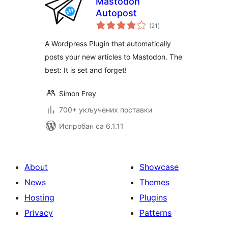
Mastodon
Autopost
укупних
(21
)
оцена
A Wordpress Plugin that automatically
posts your new articles to Mastodon. The
best: It is set and forget!
Simon Frey
700+ укључених поставки
Испробан са 6.1.11
About
Showcase
News
Themes
Hosting
Plugins
Privacy
Patterns