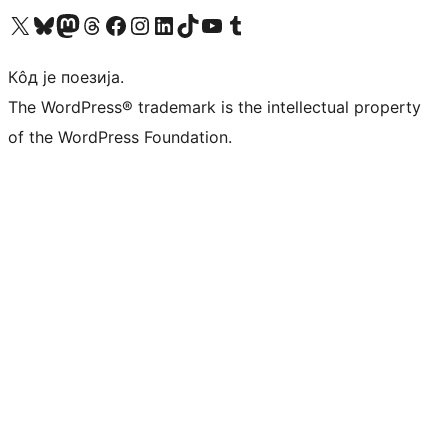
Visit our X (formerly Twitter) account
Посетите наш Bluesky налог
Visit our Mastodon account
Посетите наш налог на Threads-у
Visit our Facebook page
Посетите наш Инстаграм налог
Visit our LinkedIn account
Посетите наш TikTok налог
Visit our YouTube channel
Посетите наш Tumblr налог
Кôд је поезија.
The WordPress® trademark is the intellectual property
of the WordPress Foundation.