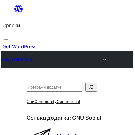
Скочи
на
Српски
садржај
Get WordPress
Plugin Directory
Претрага
Сви
Community
Commercial
Ознака додатка:
GNU Social