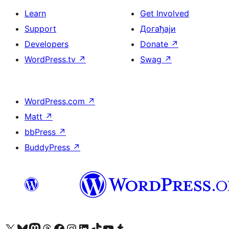
Learn
Get Involved
Support
Догађаји
Developers
Donate
↗
WordPress.tv
↗
Swag
↗
WordPress.com
↗
Matt
↗
bbPress
↗
BuddyPress
↗
Visit our X (formerly Twitter) account
Посетите наш Bluesky налог
Visit our Mastodon account
Посетите наш налог на Threads-у
Visit our Facebook page
Посетите наш Инстаграм налог
Visit our LinkedIn account
Посетите наш TikTok налог
Visit our YouTube channel
Посетите наш Tumblr налог