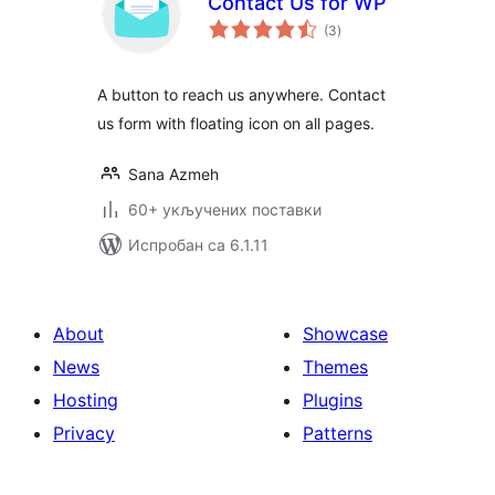
Contact Us for WP
укупних
(3
)
оцена
A button to reach us anywhere. Contact
us form with floating icon on all pages.
Sana Azmeh
60+ укључених поставки
Испробан са 6.1.11
About
Showcase
News
Themes
Hosting
Plugins
Privacy
Patterns