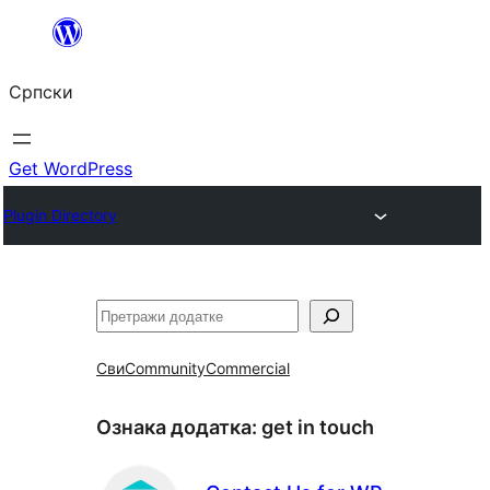
Скочи
на
Српски
садржај
Get WordPress
Plugin Directory
Претрага
Сви
Community
Commercial
Ознака додатка:
get in touch