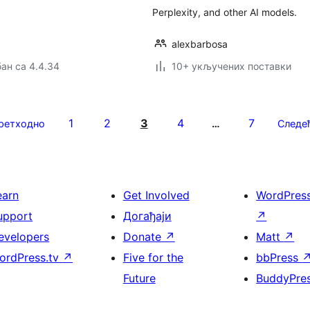
Perplexity, and other AI models.
alexbarbosa
ан са 4.4.34
10+ укључених поставки
1
2
3
4
7
ретходно
…
Следе
earn
Get Involved
WordPres
upport
Догађаји
↗
evelopers
Donate
↗
Matt
↗
ordPress.tv
↗
Five for the
bbPress
Future
BuddyPre