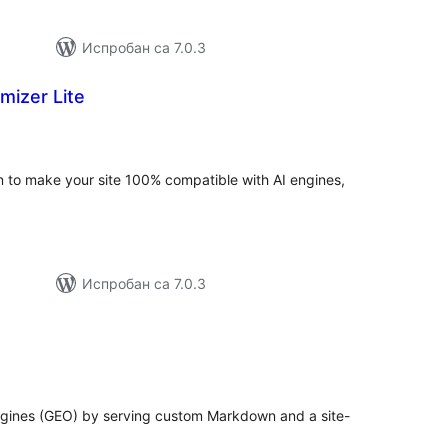
Испробан са 7.0.3
mizer Lite
упних
цена
 to make your site 100% compatible with AI engines,
Испробан са 7.0.3
купних
цена
ngines (GEO) by serving custom Markdown and a site-