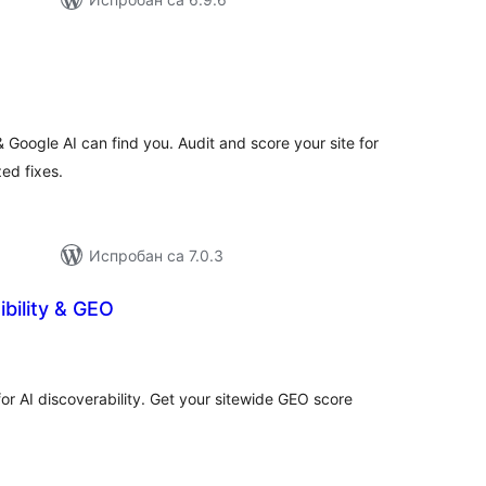
купних
цена
Google AI can find you. Audit and score your site for
ed fixes.
Испробан са 7.0.3
ibility & GEO
купних
цена
r AI discoverability. Get your sitewide GEO score