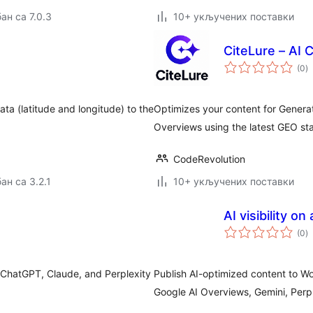
ан са 7.0.3
10+ укључених поставки
CiteLure – AI C
у
(0
)
о
a (latitude and longitude) to the
Optimizes your content for Generat
Overviews using the latest GEO st
CodeRevolution
ан са 3.2.1
10+ укључених поставки
AI visibility on
у
(0
)
о
w ChatGPT, Claude, and Perplexity
Publish AI-optimized content to Wo
Google AI Overviews, Gemini, Perpl