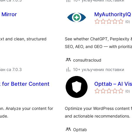
Mirror
MyAuthorityIQ
у
(0
)
о
txt and clean, structured
See whether ChatGPT, Perplexity & 
SEO, AEO, and GEO — with prioritiz
consultracloud
ан са 7.0.3
10+ укључених поставки
 for Better Content
Opttab – AI Vis
у
(0
)
о
n. Analyze your content for
Optimize your WordPress content fo
aude.
and actionable recommendations.
Opttab