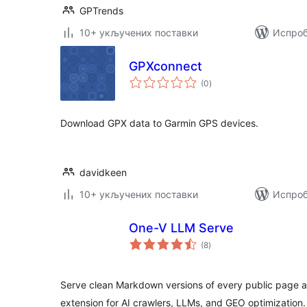
GPTrends
10+ укључених поставки
Испроб
GPXconnect
укупних
(0
)
оцена
Download GPX data to Garmin GPS devices.
davidkeen
10+ укључених поставки
Испроб
One-V LLM Serve
укупних
(8
)
оцена
Serve clean Markdown versions of every public page a
extension for AI crawlers, LLMs, and GEO optimization.