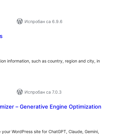
Испробан са 6.9.6
s
упних
цена
ion information, such as country, region and city, in
Испробан са 7.0.3
mizer – Generative Engine Optimization
купних
цена
e your WordPress site for ChatGPT, Claude, Gemini,