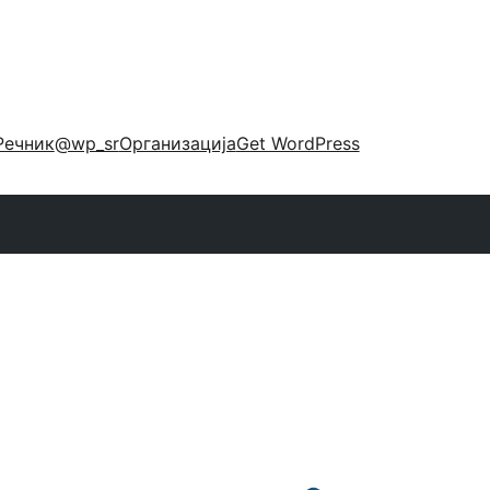
Речник
@wp_sr
Организација
Get WordPress