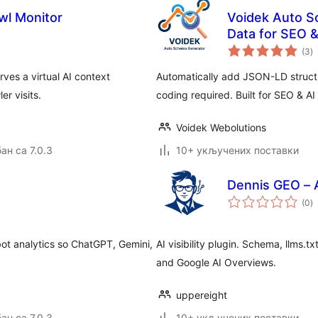
wl Monitor
Voidek Auto S
Data for SEO &
у
(3
)
о
ves a virtual AI context
Automatically add JSON-LD struct
r visits.
coding required. Built for SEO & AI
Voidek Webolutions
ан са 7.0.3
10+ укључених поставки
Dennis GEO – AI
у
(0
)
о
bot analytics so ChatGPT, Gemini,
AI visibility plugin. Schema, llms.t
.
and Google AI Overviews.
uppereight
ан са 7.0.3
10+ укључених поставки