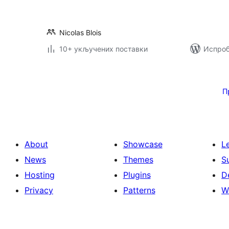
Nicolas Blois
10+ укључених поставки
Испроб
Пагинација
чланака
П
About
Showcase
L
News
Themes
S
Hosting
Plugins
D
Privacy
Patterns
W