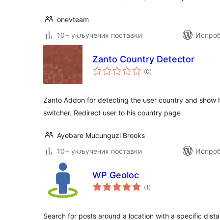
onevteam
10+ укључених поставки
Испроб
Zanto Country Detector
укупних
(0
)
оцена
Zanto Addon for detecting the user country and show h
switcher. Redirect user to his country page
Ayebare Mucunguzi Brooks
10+ укључених поставки
Испроб
WP Geoloc
укупних
(1
)
оцена
Search for posts around a location with a specific dist