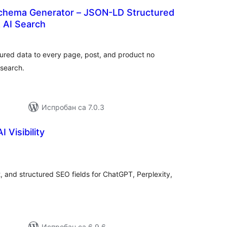
chema Generator – JSON-LD Structured
 AI Search
купних
цена
ured data to every page, post, and product no
 search.
Испробан са 7.0.3
 Visibility
купних
цена
xt, and structured SEO fields for ChatGPT, Perplexity,
Испробан са 6.9.6