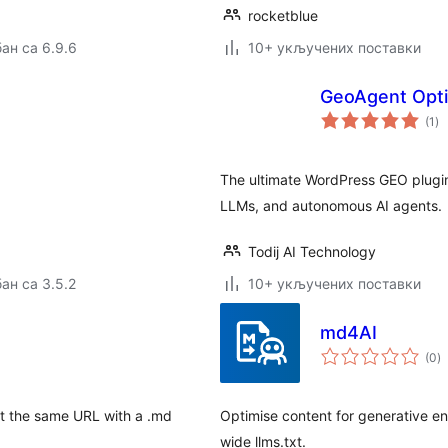
rocketblue
ан са 6.9.6
10+ укључених поставки
GeoAgent Opti
ук
(1
)
о
The ultimate WordPress GEO plugin
LLMs, and autonomous AI agents.
Todij AI Technology
ан са 3.5.2
10+ укључених поставки
md4AI
у
(0
)
о
t the same URL with a .md
Optimise content for generative e
wide llms.txt.