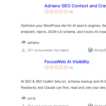
Adriano GEO Context and Cra
укупних
(0
)
оцена
Optimize your WordPress site for AI search engines. Ser
endpoint, injects JSON-LD schema, and tracks AI crawle
adriano
20+ укључених поставки
Испроб
FocusWeb AI Visibility
укупних
(0
)
оцена
AI SEO & GEO toolkit: llms.txt, schema markup and AI 
Perplexity and Claude can find, read and cite your site
Uri N.
10+ укључених поставки
Испроб