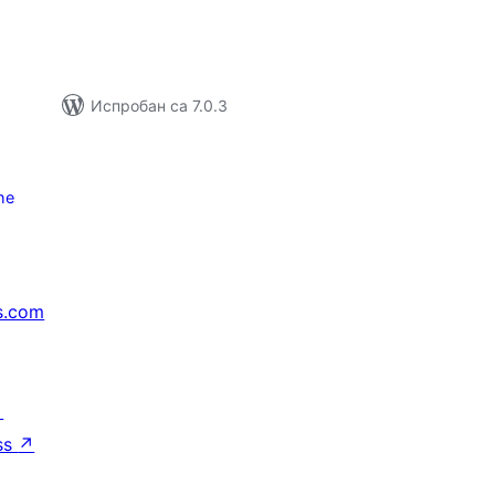
Испробан са 7.0.3
ће
s.com
↗
ss
↗