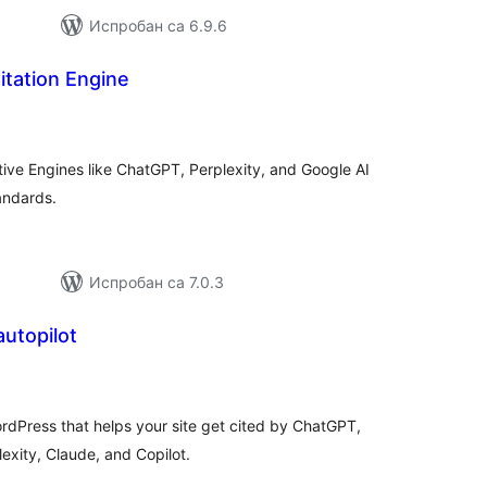
Испробан са 6.9.6
itation Engine
купних
цена
ive Engines like ChatGPT, Perplexity, and Google AI
andards.
Испробан са 7.0.3
 autopilot
купних
цена
rdPress that helps your site get cited by ChatGPT,
exity, Claude, and Copilot.