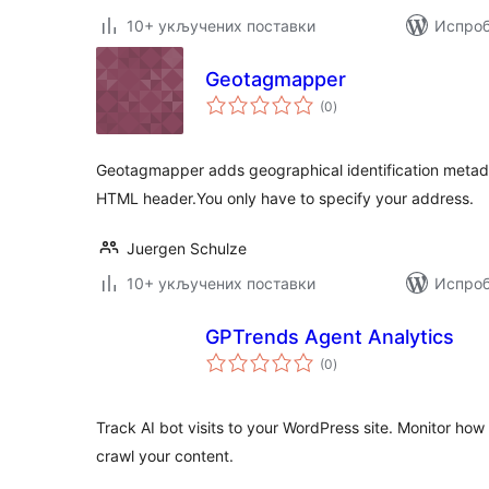
10+ укључених поставки
Испроб
Geotagmapper
укупних
(0
)
оцена
Geotagmapper adds geographical identification metadat
HTML header.You only have to specify your address.
Juergen Schulze
10+ укључених поставки
Испроб
GPTrends Agent Analytics
укупних
(0
)
оцена
Track AI bot visits to your WordPress site. Monitor ho
crawl your content.