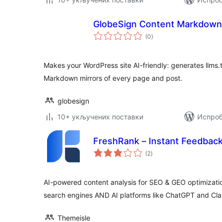
GlobeSign Content Markdown 
укупних
(0
)
оцена
Makes your WordPress site AI-friendly: generates llms.
Markdown mirrors of every page and post.
globesign
10+ укључених поставки
Испроб
FreshRank – Instant Feedback
укупних
(2
)
оцена
AI-powered content analysis for SEO & GEO optimizatio
search engines AND AI platforms like ChatGPT and Cl
Themeisle