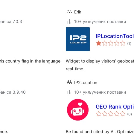
Erik
ан са 7.0.3
10+ укључених поставки
IPLocationTool
ук
(1
)
о
is country flag in the language
Widget to display visitors’ geolocat
real-time.
IP2Location
ан са 3.9.40
10+ укључених поставки
GEO Rank Opti
у
(0
)
о
ance.
Be found and cited by AI. Optimiz