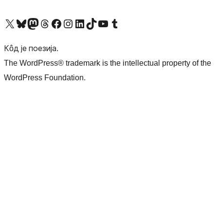
Visit our X (formerly Twitter) account
Посетите наш Bluesky налог
Visit our Mastodon account
Посетите наш налог на Threads-у
Visit our Facebook page
Посетите наш Инстаграм налог
Visit our LinkedIn account
Посетите наш TikTok налог
Visit our YouTube channel
Посетите наш Tumblr налог
Кôд је поезија.
The WordPress® trademark is the intellectual property of the
WordPress Foundation.