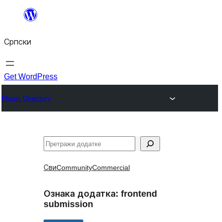
Скочи
на
Српски
садржај
Get WordPress
Plugin Directory
Претрага
Сви
Community
Commercial
Ознака додатка:
frontend
submission