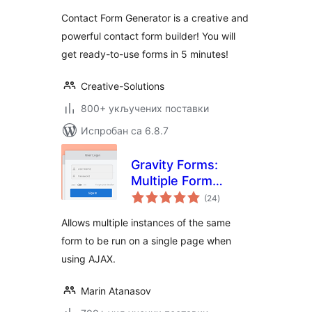
builder for
Contact Form Generator is a creative and
WordPress
powerful contact form builder! You will
get ready-to-use forms in 5 minutes!
Creative-Solutions
800+ укључених поставки
Испробан са 6.8.7
Gravity Forms:
Multiple Form
укупних
Instances
(24
)
оцена
Allows multiple instances of the same
form to be run on a single page when
using AJAX.
Marin Atanasov