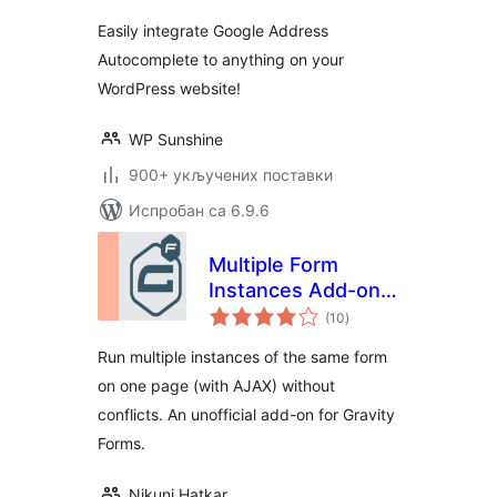
Easily integrate Google Address
Autocomplete to anything on your
WordPress website!
WP Sunshine
900+ укључених поставки
Испробан са 6.9.6
Multiple Form
Instances Add-on
укупних
for Gravity Forms
(10
)
оцена
Run multiple instances of the same form
on one page (with AJAX) without
conflicts. An unofficial add-on for Gravity
Forms.
Nikunj Hatkar