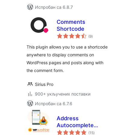
Испробан са 6.8.7
Comments
Shortcode
укупних
(9
)
оцена
This plugin allows you to use a shortcode
anywhere to display comments on
WordPress pages and posts along with
the comment form.
Sirius Pro
900+ укључених поставки
Испробан са 6.7.6
Address
Autocomplete
укупних
Anything
(15
)
оцена