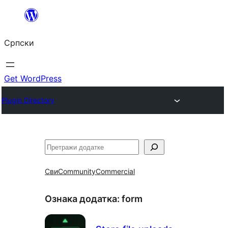
Скочи
на
Српски
садржај
Get WordPress
Plugin Directory
Претрага
Сви
Community
Commercial
Ознака додатка:
form