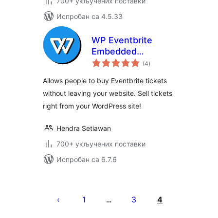
700+ укључених поставки
Испробан са 4.5.33
WP Eventbrite
Embedded
укупних
Checkout
(4
)
оцена
Allows people to buy Eventbrite tickets
without leaving your website. Sell tickets
right from your WordPress site!
Hendra Setiawan
700+ укључених поставки
Испробан са 6.7.6
Пагинација
чланака
1
3
4
…