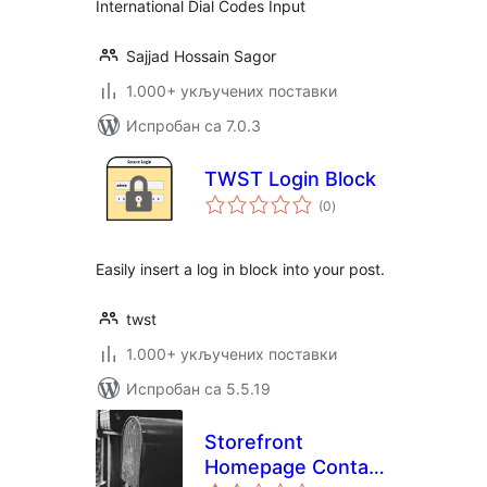
International Dial Codes Input
Sajjad Hossain Sagor
1.000+ укључених поставки
Испробан са 7.0.3
TWST Login Block
укупних
(0
)
оцена
Easily insert a log in block into your post.
twst
1.000+ укључених поставки
Испробан са 5.5.19
Storefront
Homepage Contact
укупних