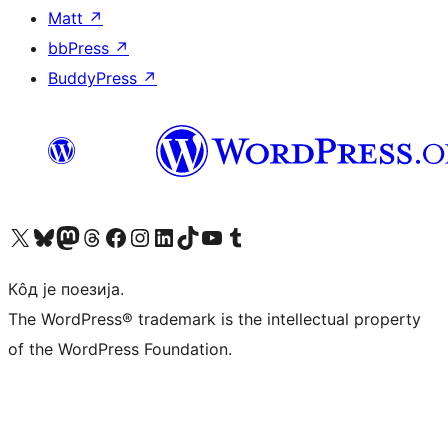
Matt
↗
bbPress
↗
BuddyPress
↗
Visit our X (formerly Twitter) account
Посетите наш Bluesky налог
Visit our Mastodon account
Посетите наш налог на Threads-у
Visit our Facebook page
Посетите наш Инстаграм налог
Visit our LinkedIn account
Посетите наш TikTok налог
Visit our YouTube channel
Посетите наш Tumblr налог
Кôд је поезија.
The WordPress® trademark is the intellectual property
of the WordPress Foundation.