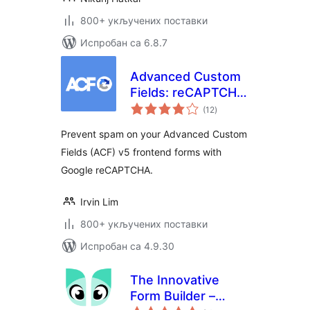
800+ укључених поставки
Испробан са 6.8.7
Advanced Custom
Fields: reCAPTCHA
укупних
Field
(12
)
оцена
Prevent spam on your Advanced Custom
Fields (ACF) v5 frontend forms with
Google reCAPTCHA.
Irvin Lim
800+ укључених поставки
Испробан са 4.9.30
The Innovative
Form Builder –
укупних