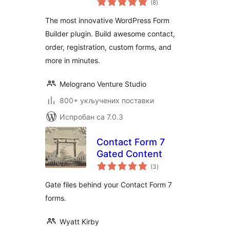
IvyForms
(8
)
оцена
The most innovative WordPress Form
Builder plugin. Build awesome contact,
order, registration, custom forms, and
more in minutes.
Melograno Venture Studio
800+ укључених поставки
Испробан са 7.0.3
Contact Form 7
Gated Content
укупних
(3
)
оцена
Gate files behind your Contact Form 7
forms.
Wyatt Kirby