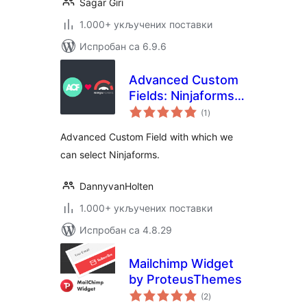
Sagar Giri
1.000+ укључених поставки
Испробан са 6.9.6
Advanced Custom
Fields: Ninjaforms
укупних
Add-on
(1
)
оцена
Advanced Custom Field with which we
can select Ninjaforms.
DannyvanHolten
1.000+ укључених поставки
Испробан са 4.8.29
Mailchimp Widget
by ProteusThemes
укупних
(2
)
оцена