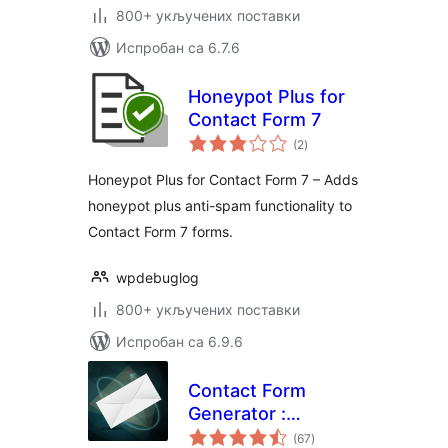
800+ укључених поставки
Испробан са 6.7.6
Honeypot Plus for
Contact Form 7
укупних
(2
)
оцена
Honeypot Plus for Contact Form 7 – Adds
honeypot plus anti-spam functionality to
Contact Form 7 forms.
wpdebuglog
800+ укључених поставки
Испробан са 6.9.6
Contact Form
Generator :
укупних
Creative form
(67
)
оцена