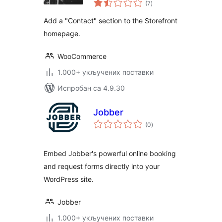
Section
(7
)
оцена
Add a "Contact" section to the Storefront
homepage.
WooCommerce
1.000+ укључених поставки
Испробан са 4.9.30
Jobber
укупних
(0
)
оцена
Embed Jobber's powerful online booking
and request forms directly into your
WordPress site.
Jobber
1.000+ укључених поставки