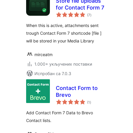
Store file uploads
for Contact Form 7
укупних
(7
)
оцена
When this is active, attachments sent
trough Contact Form 7 shortcode [file ]
will be stored in your Media Library
mirceatm
1.000+ укључених поставки
Испробан са 7.0.3
Contact Form to
Brevo
укупних
(1
)
оцена
Add Contact Form 7 Data to Brevo
Contact lists.