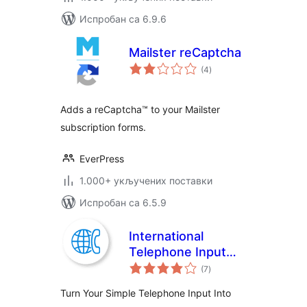
Испробан са 6.9.6
Mailster reCaptcha
укупних
(4
)
оцена
Adds a reCaptcha™ to your Mailster
subscription forms.
EverPress
1.000+ укључених поставки
Испробан са 6.5.9
International
Telephone Input
укупних
With Flags And Dial
(7
)
оцена
Codes
Turn Your Simple Telephone Input Into