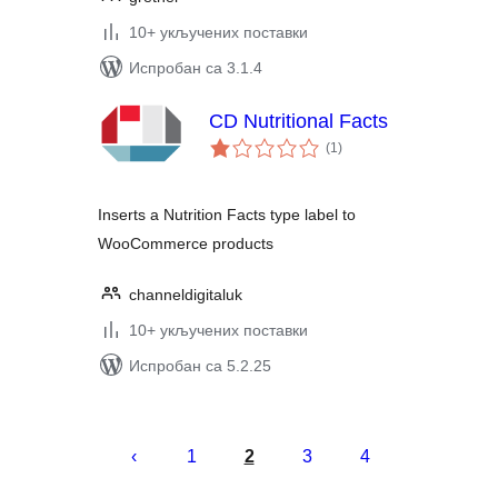
10+ укључених поставки
Испробан са 3.1.4
CD Nutritional Facts
укупних
(1
)
оцена
Inserts a Nutrition Facts type label to
WooCommerce products
channeldigitaluk
10+ укључених поставки
Испробан са 5.2.25
Пагинација
чланака
1
2
3
4