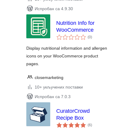
Испробан са 4.9.30
Nutrition Info for
WooCommerce
укупних
(0
)
оцена
Display nutritional information and allergen
icons on your WooCommerce product
pages.
closemarketing
10+ укључених поставки
Испробан са 7.0.3
CuratorCrowd
Recipe Box
укупних
(6
)
оцена