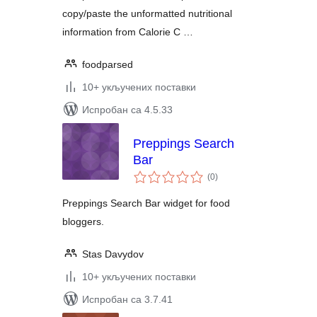
copy/paste the unformatted nutritional
information from Calorie C …
foodparsed
10+ укључених поставки
Испробан са 4.5.33
Preppings Search
Bar
укупних
(0
)
оцена
Preppings Search Bar widget for food
bloggers.
Stas Davydov
10+ укључених поставки
Испробан са 3.7.41