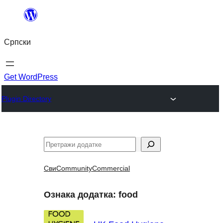
Скочи
на
Српски
садржај
Get WordPress
Plugin Directory
Претрага
Сви
Community
Commercial
Ознака додатка:
food