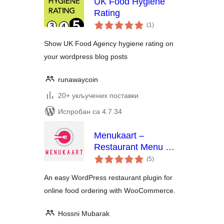
UK Food Hygiene
Rating
укупних
(1
)
оцена
Show UK Food Agency hygiene rating on
your wordpress blog posts
runawaycoin
20+ укључених поставки
Испробан са 4.7.34
Menukaart –
Restaurant Menu &
укупних
Online Ordering with
(5
)
оцена
WooCommerce
An easy WordPress restaurant plugin for
online food ordering with WooCommerce.
Hossni Mubarak