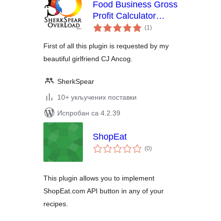
Food Business Gross
Profit Calculator
укупних
Plugin
(1
)
оцена
First of all this plugin is requested by my
beautiful girlfriend CJ Ancog.
SherkSpear
10+ укључених поставки
Испробан са 4.2.39
ShopEat
укупних
(0
)
оцена
This plugin allows you to implement
ShopEat.com API button in any of your
recipes.