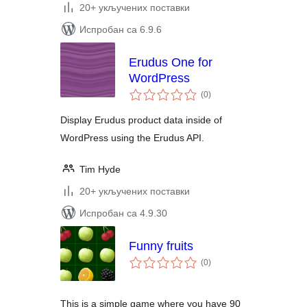
20+ укључених поставки
Испробан са 6.9.6
Erudus One for
WordPress
укупних
(0
)
оцена
Display Erudus product data inside of
WordPress using the Erudus API.
Tim Hyde
20+ укључених поставки
Испробан са 4.9.30
Funny fruits
укупних
(0
)
оцена
This is a simple game where you have 90