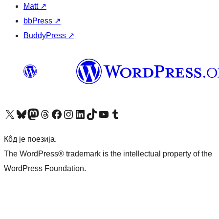
Matt
↗
bbPress
↗
BuddyPress
↗
Visit our X (formerly Twitter) account
Посетите наш Bluesky налог
Visit our Mastodon account
Посетите наш налог на Threads-у
Visit our Facebook page
Посетите наш Инстаграм налог
Visit our LinkedIn account
Посетите наш TikTok налог
Visit our YouTube channel
Посетите наш Tumblr налог
Кôд је поезија.
The WordPress® trademark is the intellectual property of the
WordPress Foundation.