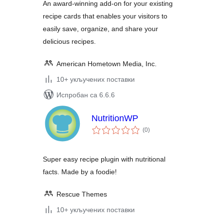
An award-winning add-on for your existing
recipe cards that enables your visitors to
easily save, organize, and share your
delicious recipes.
American Hometown Media, Inc.
10+ укључених поставки
Испробан са 6.6.6
NutritionWP
укупних
(0
)
оцена
Super easy recipe plugin with nutritional
facts. Made by a foodie!
Rescue Themes
10+ укључених поставки