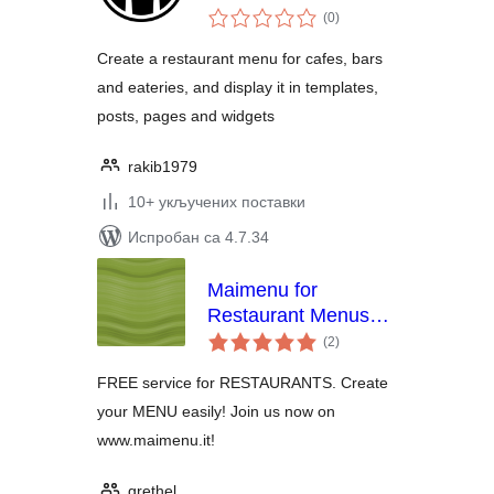
укупних
(0
)
оцена
Create a restaurant menu for cafes, bars
and eateries, and display it in templates,
posts, pages and widgets
rakib1979
10+ укључених поставки
Испробан са 4.7.34
Maimenu for
Restaurant Menus
укупних
Plugin
(2
)
оцена
FREE service for RESTAURANTS. Create
your MENU easily! Join us now on
www.maimenu.it!
grethel