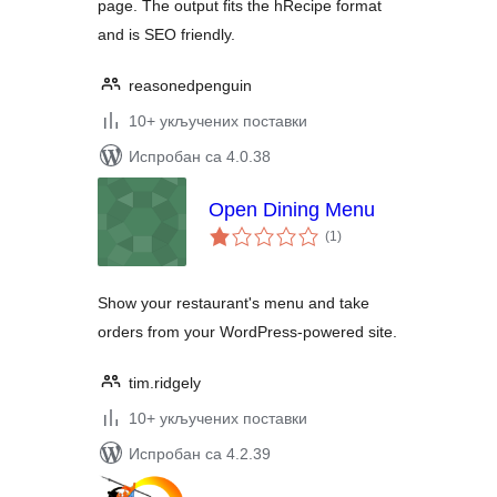
page. The output fits the hRecipe format
and is SEO friendly.
reasonedpenguin
10+ укључених поставки
Испробан са 4.0.38
Open Dining Menu
укупних
(1
)
оцена
Show your restaurant's menu and take
orders from your WordPress-powered site.
tim.ridgely
10+ укључених поставки
Испробан са 4.2.39