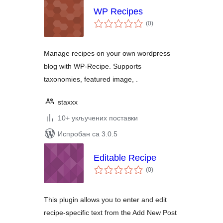
WP Recipes
укупних
(0
)
оцена
Manage recipes on your own wordpress
blog with WP-Recipe. Supports
taxonomies, featured image, .
staxxx
10+ укључених поставки
Испробан са 3.0.5
Editable Recipe
укупних
(0
)
оцена
This plugin allows you to enter and edit
recipe-specific text from the Add New Post