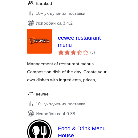
Barakud
10+ укључених поставки
Испробан са 3.4.2
eewee restaurant
menu
укупних
(3
)
оцена
Management of restaurant menus.
Composition dish of the day. Create your
own dishes with ingredients, prices, …
eewee
10+ укључених поставки
Испробан са 4.0.38
Food & Drink Menu
House