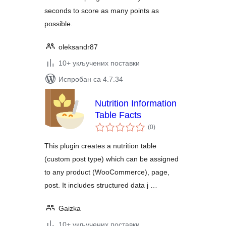
seconds to score as many points as
possible.
oleksandr87
10+ укључених поставки
Испробан са 4.7.34
Nutrition Information
Table Facts
укупних
(0
)
оцена
This plugin creates a nutrition table
(custom post type) which can be assigned
to any product (WooCommerce), page,
post. It includes structured data j …
Gaizka
10+ укључених поставки