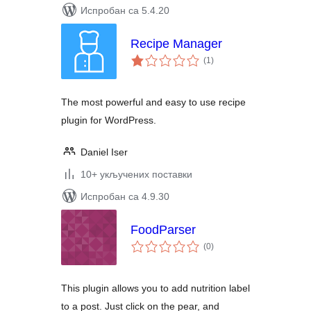
Испробан са 5.4.20
Recipe Manager
укупних
(1
)
оцена
The most powerful and easy to use recipe
plugin for WordPress.
Daniel Iser
10+ укључених поставки
Испробан са 4.9.30
FoodParser
укупних
(0
)
оцена
This plugin allows you to add nutrition label
to a post. Just click on the pear, and