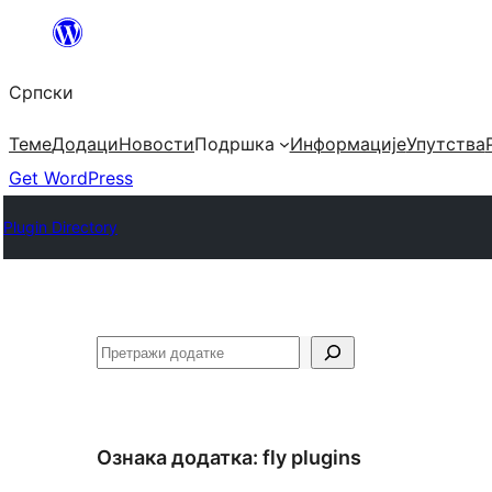
Скочи
на
Српски
садржај
Теме
Додаци
Новости
Подршка
Информације
Упутства
Get WordPress
Plugin Directory
Претрага
Ознака додатка:
fly plugins