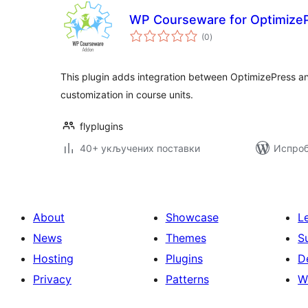
WP Courseware for Optimize
укупних
(0
)
оцена
This plugin adds integration between OptimizePress a
customization in course units.
flyplugins
40+ укључених поставки
Испроб
About
Showcase
L
News
Themes
S
Hosting
Plugins
D
Privacy
Patterns
W