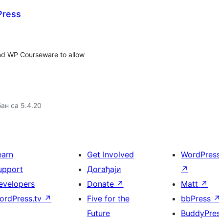
Press
nd WP Courseware to allow
ан са 5.4.20
earn
Get Involved
WordPres
upport
Догађаји
↗
evelopers
Donate
↗
Matt
↗
ordPress.tv
↗
Five for the
bbPress
Future
BuddyPre