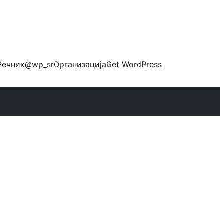
Речник
@wp_sr
Организација
Get WordPress