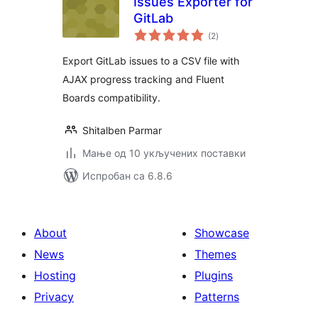
Issues Exporter for
GitLab
укупних
(2
)
оцена
Export GitLab issues to a CSV file with
AJAX progress tracking and Fluent
Boards compatibility.
Shitalben Parmar
Мање од 10 укључених поставки
Испробан са 6.8.6
About
Showcase
News
Themes
Hosting
Plugins
Privacy
Patterns