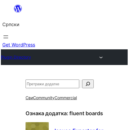
Скочи
на
Српски
садржај
Get WordPress
Plugin Directory
Претрага
Сви
Community
Commercial
Ознака додатка:
fluent boards