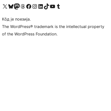
Visit our X (formerly Twitter) account
Посетите наш Bluesky налог
Visit our Mastodon account
Посетите наш налог на Threads-у
Visit our Facebook page
Посетите наш Инстаграм налог
Visit our LinkedIn account
Посетите наш TikTok налог
Visit our YouTube channel
Посетите наш Tumblr налог
Кôд је поезија.
The WordPress® trademark is the intellectual property
of the WordPress Foundation.