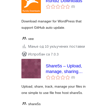
Rundiz Downloads
укупних
(0
)
оцена
Download manager for WordPress that
support GitHub auto update.
vee
Мање од 10 укључених поставки
Испробан са 7.0.3
Share5s – Upload,
manage, sharing
укупних
your file in free file
(0
)
оцена
hosting
Upload, share, track, manage your files in
one simple to use file free host share5s.
share5s