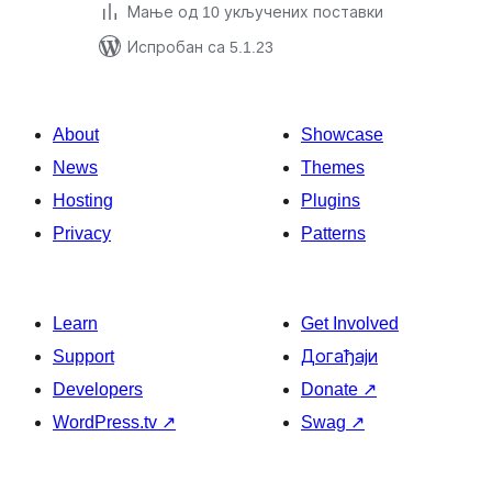
Мање од 10 укључених поставки
Испробан са 5.1.23
About
Showcase
News
Themes
Hosting
Plugins
Privacy
Patterns
Learn
Get Involved
Support
Догађаји
Developers
Donate
↗
WordPress.tv
↗
Swag
↗