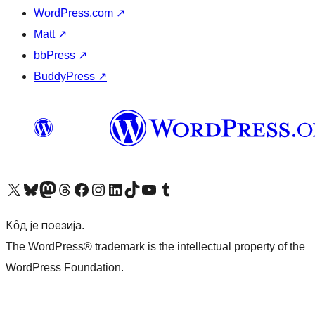
WordPress.com
↗
Matt
↗
bbPress
↗
BuddyPress
↗
Visit our X (formerly Twitter) account
Посетите наш Bluesky налог
Visit our Mastodon account
Посетите наш налог на Threads-у
Visit our Facebook page
Посетите наш Инстаграм налог
Visit our LinkedIn account
Посетите наш TikTok налог
Visit our YouTube channel
Посетите наш Tumblr налог
Кôд је поезија.
The WordPress® trademark is the intellectual property of the
WordPress Foundation.