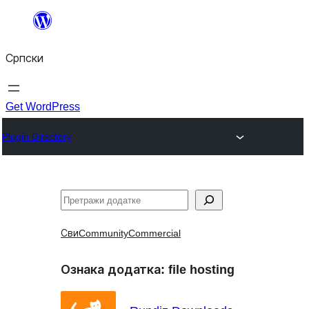
Скочи
на
Српски
садржај
Get WordPress
Plugin Directory
Претрага
Сви
Community
Commercial
Ознака додатка:
file hosting